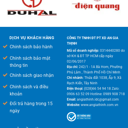
DỊCH VỤ KHÁCH HÀNG
CÔNG TY TNHH ĐT PT XD AN GIA
THỊNH
Chính sách bảo hành
Mã số doanh nghiệp:
0314440280 do
sở KH & ĐT TP HCM cấp ngày
Chính sách bảo mật
02/06/2017
thông tin
Địa chỉ:
242/1 - 1A Bà Hom, Phường
Phú Lâm , Thành Phố Hồ Chí Minh
Chính sách giao nhận
Chi nhánh:
Thửa đất 1038, Ấp 9, Xã
Rạch Kiến, Tây Ninh
Chính sách và điều
Điện thoại:
(028)66 54 94 18 Zalo:
khoản
0906 63 52 09 Hotline: 0989 908 718
Email:
angiathinh.idc@gmail.com
Đổi trả hàng trong 15
Website:
www.angiathinh.com.vn
ngày