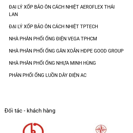
ĐẠI LÝ XỐP BẢO ÔN CÁCH NHIỆT AEROFLEX THÁI
LAN
ĐẠI LÝ XỐP BẢO ÔN CÁCH NHIỆT TPTECH
NHÀ PHÂN PHỐI ỐNG ĐIỆN VEGA TPHCM
NHÀ PHÂN PHỐI ỐNG GÂN XOẮN HDPE GOOD GROUP
NHÀ PHÂN PHỐI ỐNG NHỰA MINH HÙNG
PHÂN PHỐI ỐNG LUỒN DÂY ĐIỆN AC
Đối tác - khách hàng