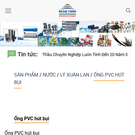
Bỏ
qua
nội
dung
Tin tức:
ất – Vì Sao Nhà Thầu Chuyên Nghiệp Luôn Tính Đến 20 Năm Sử Dụng Th
SẢN PHẨM
/
NƯỚC
/
LÝ XUÂN LAN
/
ỐNG PVC HÚT
BỤI
Ống PVC hút bụi
Ống PVC hút bụi