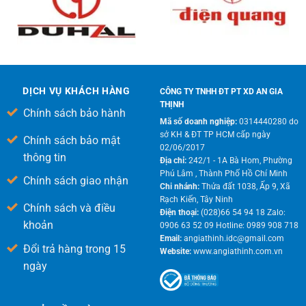
DỊCH VỤ KHÁCH HÀNG
CÔNG TY TNHH ĐT PT XD AN GIA
THỊNH
Chính sách bảo hành
Mã số doanh nghiệp:
0314440280 do
sở KH & ĐT TP HCM cấp ngày
Chính sách bảo mật
02/06/2017
thông tin
Địa chỉ:
242/1 - 1A Bà Hom, Phường
Phú Lâm , Thành Phố Hồ Chí Minh
Chính sách giao nhận
Chi nhánh:
Thửa đất 1038, Ấp 9, Xã
Rạch Kiến, Tây Ninh
Chính sách và điều
Điện thoại:
(028)66 54 94 18 Zalo:
khoản
0906 63 52 09 Hotline: 0989 908 718
Email:
angiathinh.idc@gmail.com
Đổi trả hàng trong 15
Website:
www.angiathinh.com.vn
ngày