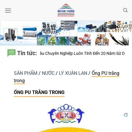
Bỏ
qua
nội
dung
Tin tức:
ên Nghiệp Luôn Tính Đến 20 Năm Sử Dụng Thay Vì Chỉ Giá Thành?
Thiế
SẢN PHẨM
/
NƯỚC
/
LÝ XUÂN LAN
/
Ống PU trắng
trong
ỐNG PU TRẮNG TRONG