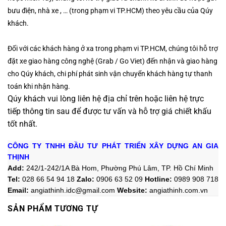
bưu điện, nhà xe , … (trong phạm vi TP.HCM)
theo yêu cầu của Qúy
khách.
Đối với các khách hàng ở xa trong phạm vi TP.HCM, chúng tôi hỗ trợ
đặt xe giao hàng công nghệ (Grab / Go Viet) đến nhận và giao hàng
cho Qúy khách, chi phí phát sinh vận chuyển khách hàng tự thanh
toán khi nhận hàng.
Qúy khách vui lòng liên hệ địa chỉ trên hoặc liên hệ trực
tiếp thông tin sau
để được tư vấn và hỗ trợ giá chiết khấu
tốt nhất.
CÔNG TY TNHH ĐẦU TƯ PHÁT TRIỂN XÂY DỰNG AN GIA
THỊNH
Add:
242/1-242/1A Bà Hom, Phường Phú Lâm, TP. Hồ Chí Minh
Tel:
028 66 54 94 18
Zalo
:
0906 63 52 09
Hotline
:
0989 908 718
Email:
angiathinh.idc@gmail.com
Website:
angiathinh.
com.vn
SẢN PHẨM TƯƠNG TỰ