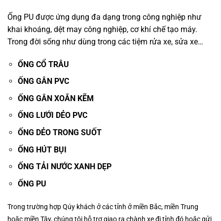
Ống PU
được ứng dụng đa dạng trong công nghiệp như
khai khoáng, dệt may công nghiệp, cơ khí chế tạo máy.
Trong đời sống như dùng trong các tiệm rửa xe, sửa xe…
ỐNG CỔ TRÂU
ỐNG GÂN PVC
ỐNG GÂN XOẮN KẼM
ỐNG LƯỚI DẺO PVC
ỐNG DẺO TRONG SUỐT
ỐNG HÚT BỤI
ỐNG TẢI NƯỚC XANH DẸP
ỐNG PU
Trong trường hợp Qúy khách ở các tỉnh ở miền Bắc, miền Trung
hoặc miền Tây, chúng tôi hỗ trợ giao ra chành xe đi tỉnh đó hoặc gửi