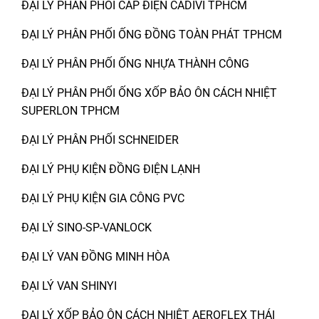
ĐẠI LÝ PHÂN PHỐI CÁP ĐIỆN CADIVI TPHCM
ĐẠI LÝ PHÂN PHỐI ỐNG ĐỒNG TOÀN PHÁT TPHCM
ĐẠI LÝ PHÂN PHỐI ỐNG NHỰA THÀNH CÔNG
ĐẠI LÝ PHÂN PHỐI ỐNG XỐP BẢO ÔN CÁCH NHIỆT
SUPERLON TPHCM
ĐẠI LÝ PHÂN PHỐI SCHNEIDER
ĐẠI LÝ PHỤ KIỆN ĐỒNG ĐIỆN LẠNH
ĐẠI LÝ PHỤ KIỆN GIA CÔNG PVC
ĐẠI LÝ SINO-SP-VANLOCK
ĐẠI LÝ VAN ĐỒNG MINH HÒA
ĐẠI LÝ VAN SHINYI
ĐẠI LÝ XỐP BẢO ÔN CÁCH NHIỆT AEROFLEX THÁI