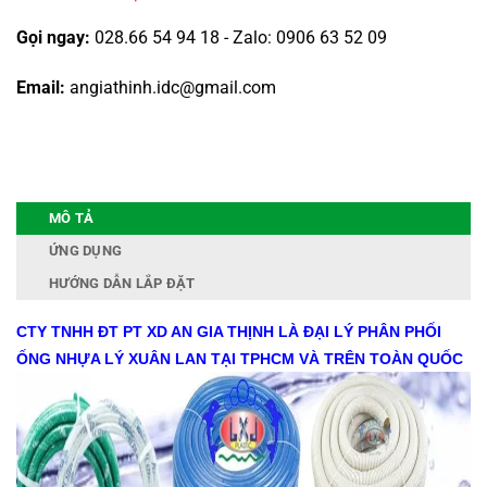
Gọi ngay:
028.66 54 94 18 - Zalo: 0906 63 52 09
Email:
angiathinh.idc@gmail.com
MÔ TẢ
ỨNG DỤNG
HƯỚNG DẪN LẮP ĐẶT
CTY TNHH ĐT PT XD AN GIA THỊNH LÀ ĐẠI LÝ PHÂN PHỐI
ỐNG NHỰA LÝ XUÂN LAN TẠI TPHCM VÀ TRÊN TOÀN QUỐC