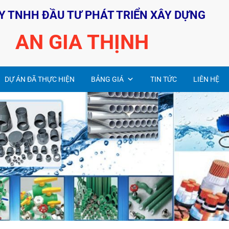
Y TNHH ĐẦU TƯ PHÁT TRIỂN XÂY DỰNG
AN GIA THỊNH
DỰ ÁN ĐÃ THỰC HIỆN
BẢNG GIÁ
TIN TỨC
LIÊN HỆ