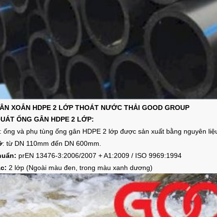
ÂN XOẮN HDPE 2 LỚP THOÁT NƯỚC THẢI GOOD GROUP
QUÁT ỐNG GÂN HDPE 2 LỚP:
u:
ống và phụ tùng ống gân HDPE 2 lớp được sản xuất bằng nguyên li
ỡ
: từ DN 110mm đến DN 600mm.
huẩn:
prEN 13476-3:2006/2007 + A1:2009 / ISO 9969:1994
c:
2 lớp (Ngoài màu đen, trong màu xanh dương)