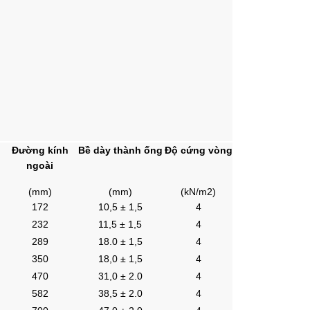
Đường kính
Bề dày thành ống
Độ cứng vòng
ngoài
(mm)
(mm)
(kN/m2)
172
10,5 ± 1,5
4
232
11,5 ± 1,5
4
289
18.0 ± 1,5
4
350
18,0 ± 1,5
4
470
31,0 ± 2.0
4
582
38,5 ± 2.0
4