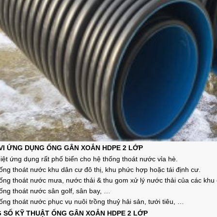
VI ỨNG DỤNG ỐNG GÂN XOẮN HDPE 2 LỚP
iệt ứng dụng rất phố biến cho h
ệ thống thoát nước vỉa hè.
ống thoát nước khu dân cư đô thị, khu phức hợp hoặc tái định cư.
ống thoát nước mưa, nước thải & thu gom xử lý nước thải của các kh
hống thoát nước sân golf, sân bay, …
ống thoát nước phục vụ nuôi trồng thuỷ hải sản, tưới tiêu, …
 SỐ KỸ THUẬT ỐNG GÂN XOẮN HDPE 2 LỚP