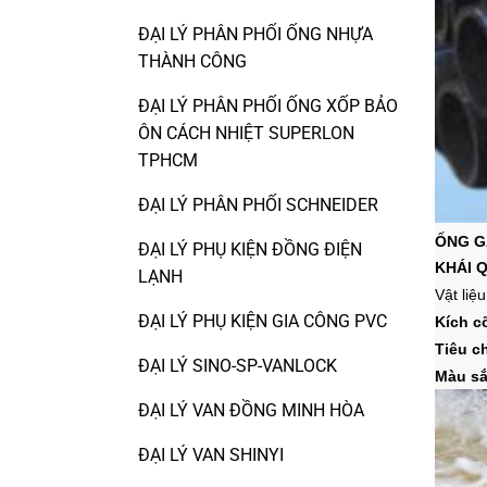
ĐẠI LÝ PHÂN PHỐI ỐNG NHỰA
THÀNH CÔNG
ĐẠI LÝ PHÂN PHỐI ỐNG XỐP BẢO
ÔN CÁCH NHIỆT SUPERLON
TPHCM
ĐẠI LÝ PHÂN PHỐI SCHNEIDER
ỐNG G
ĐẠI LÝ PHỤ KIỆN ĐỒNG ĐIỆN
KHÁI 
LẠNH
Vật liệ
ĐẠI LÝ PHỤ KIỆN GIA CÔNG PVC
Kích c
Tiêu c
ĐẠI LÝ SINO-SP-VANLOCK
Màu sắ
ĐẠI LÝ VAN ĐỒNG MINH HÒA
ĐẠI LÝ VAN SHINYI