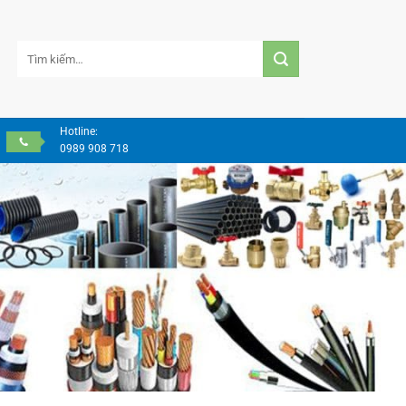
Tìm
kiếm:
Hotline:
0989 908 718