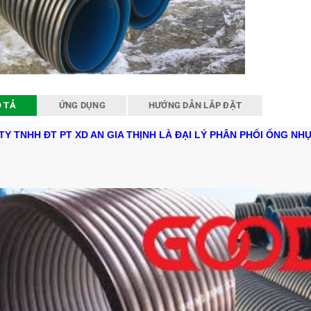
 TẢ
ỨNG DỤNG
HƯỚNG DẪN LẮP ĐẶT
Y TNHH ĐT PT XD AN GIA THỊNH LÀ ĐẠI LÝ PHÂN PHỐI ỐNG NHỰ