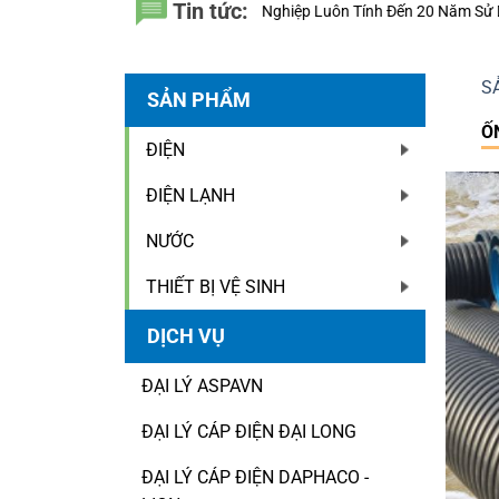
Tin tức:
ệp Luôn Tính Đến 20 Năm Sử Dụng Thay Vì Chỉ Giá Thành?
Thiết bị đi
S
SẢN PHẨM
Ố
ĐIỆN
ĐIỆN LẠNH
NƯỚC
THIẾT BỊ VỆ SINH
DỊCH VỤ
ĐẠI LÝ ASPAVN
ĐẠI LÝ CÁP ĐIỆN ĐẠI LONG
ĐẠI LÝ CÁP ĐIỆN DAPHACO -