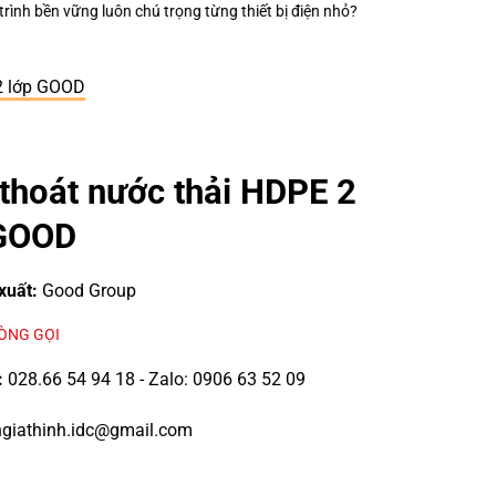
ị điện nhỏ?
Keo Dán Bảo Ôn Superlon – Vì Sao Một Đường Keo Đúng Kỹ 
2 lớp GOOD
thoát nước thải HDPE 2
 GOOD
xuất:
Good Group
LÒNG GỌI
:
028.66 54 94 18 - Zalo: 0906 63 52 09
giathinh.idc@gmail.com