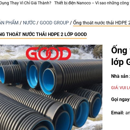
ện Nanoco – Vì sao những công trình bền vững luôn chú trọng từng thiết b
ẢN PHẨM
/
NƯỚC
/
GOOD GROUP
/
Ống thoát nước thải HDPE 
NG THOÁT NƯỚC THẢI HDPE 2 LỚP GOOD
Ống 
lớp
Nhà sản 
GIÁ: VUI 
Gọi ngay
Email:
an