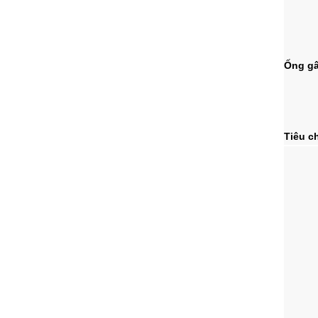
Ống gâ
Tiêu c