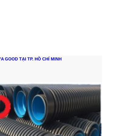
A GOOD TẠI TP. HỒ CHÍ MINH