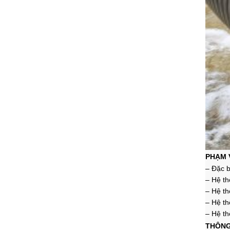
PHẠM 
– Đặc b
–
Hệ th
–
Hệ th
–
Hệ t
– Hệ th
THÔNG