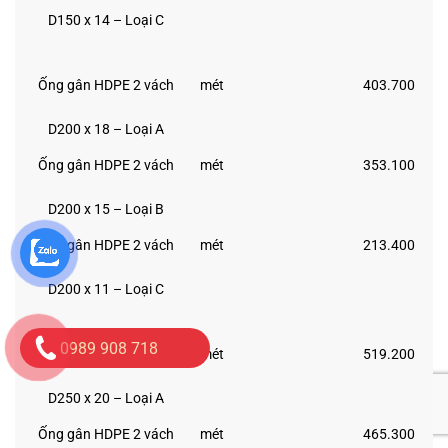
D150 x 14 – Loại C
Ống gân HDPE 2 vách
mét
403.700
D200 x 18 – Loại A
Ống gân HDPE 2 vách
mét
353.100
D200 x 15 – Loại B
Ống gân HDPE 2 vách
mét
213.400
D200 x 11 – Loại C
0989 908 718
Ống gân HDPE 2 vách
mét
519.200
D250 x 20 – Loại A
Ống gân HDPE 2 vách
mét
465.300