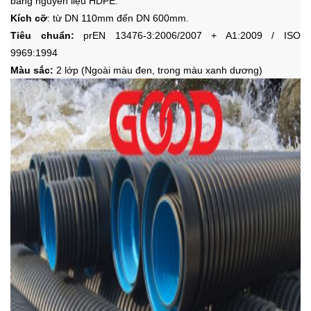
bằng nguyên liệu HDPE.
Kích cỡ
: từ DN 110mm đến DN 600mm.
Tiêu chuẩn:
prEN 13476-3:2006/2007 + A1:2009 / ISO
9969:1994
Màu sắc:
2 lớp (Ngoài màu đen, trong màu xanh dương)