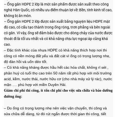
–
Ống gân HDPE 2
lớp
là một sản phẩm được sản xuất theo công
nghệ Hàn Quốc, có nhiều ưu điểm thuận lợi về: Bền, tính kinh tế cao,
không bị ăn mòn.
–
Ống gân
HDPE 2 lớp
được sản xuất
bằng nguyện liệu HDPE mật
độ cao, có cấu tạo thành trong ống rộng, trơn phẳng và bên ngoài
có gân. Vì vậy, ống sẽ đảm bảo được cho dòng chảy của nước được
thoát đi là tốí ưu nhất và có khả năng chịu lực ngoại áp cũng khá
cao.
– Đ
ặc tính khác của nhựa HDPE có khả năng thích hợp nơi thi
công có nền móng đất yếu và đất cát vì ống có trọng lượng nhẹ,
độ đàn hồi và uốn dẻo tốt.
– Có khả năng kháng được hầu hết các hóa chất
, không rỉ sét ,
phân huỷ có tuổi thọ cao trên 50 năm rất phù hợp với môi trường
acid, kềm, nước thải, nước hữu cơ (cho nhà máy xử lý rác), nước
mặn …. phù hợp với miền Duyên Hải.
Giảm chi phí thi công, ít tốn chi phí cho việc sửa chữa và bào dưỡng
đường ống:
–
Do ống có trọng lượng nhẹ nên việc vận chuyển, thi công và
sửa chữa dễ dàng, từ đó rút ngắn được thời gian thi công, tiết