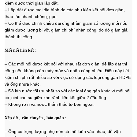
kiệm được thời gian lắp đặt.
–
Lắp đặt được mọi địa hình do các phụ kiện kết nối đơn giản,
thao tác nhanh chóng, gọn.
– Có thể điều chỉnh chiều dài ống nhằm giảm số lượng mối nối,
giảm được lượng bị vỡ, giảm chi phí nhân công, do đó giảm giá
thành thi công.
Mối nối liên kết :
–
Các mối nối được kết nối với nhau rất đơn giản, dễ lắp đặt thi
công nên không cần máy móc và nhân công nhiều. Điều này tiết
kiệm chi phí rất nhiều so với việc sử dụng các loại ống gân HDPE
và ống nhựa khác.
– Độ kín nước tối ưu nhất so với các loại ống gân khác vì mối nối
có joint cao su giữa khe rãnh liên kết giữa 2 đầu ống.
– Không rò rỉ và nước thẩm thấu từ bên ngoài.
Xếp dỡ , vận chuyển , bảo quản :
–
Ống có trọng lượng nhẹ nên có thể luồn vào nhau, dễ vận