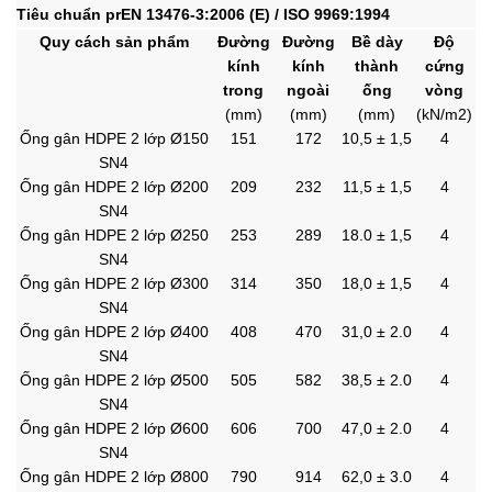
Tiêu chuẩn prEN 13476-3:2006 (E) / ISO 9969:1994
Quy cách sản phẩm
Đường
Đường
Bề dày
Độ
kính
kính
thành
cứng
trong
ngoài
ống
vòng
(mm)
(mm)
(mm)
(kN/m2)
Ống gân HDPE 2 lớp Ø150
151
172
10,5 ± 1,5
4
SN4
Ống gân HDPE 2 lớp Ø200
209
232
11,5 ± 1,5
4
SN4
Ống gân HDPE 2 lớp Ø250
253
289
18.0 ± 1,5
4
SN4
Ống gân HDPE 2 lớp Ø300
314
350
18,0 ± 1,5
4
SN4
Ống gân HDPE 2 lớp Ø400
408
470
31,0 ± 2.0
4
SN4
Ống gân HDPE 2 lớp Ø500
505
582
38,5 ± 2.0
4
SN4
Ống gân HDPE 2 lớp Ø600
606
700
47,0 ± 2.0
4
SN4
Ống gân HDPE 2 lớp Ø800
790
914
62,0 ± 3.0
4