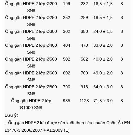
Ống gân HDPE 2 lớp Ø200
199
232
16,5 ± 1,5
8
SN8
Ống gân HDPE 2 lớp Ø250
252
289
18.5 ± 1,5
8
SN8
Ống gân HDPE 2 lớp Ø300
302
350
24,0 ± 1,5
8
SN8
Ống gân HDPE 2 lớp Ø400
404
470
33,0 ± 2.0
8
SN8
Ống gân HDPE 2 lớp Ø500
502
582
40,0 ± 2.0
8
SN8
Ống gân HDPE 2 lớp Ø600
602
700
49,0 ± 2.0
8
SN8
Ống gân HDPE 2 lớp Ø800
790
918
64,0 ± 3.0
8
SN8
Ống gân HDPE 2 lớp
985
1128
71,5 ± 3.0
8
Ø1000 SN8
Lưu ý:
–
Ống gân HDPE 2
lớp
được sản xuất theo tiêu chuẩn Châu Âu EN
13476-3:2006/2007 + A1:2009 (E)