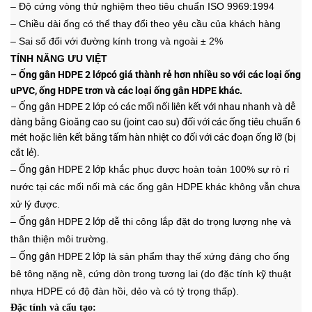
– Độ cứng vòng thử nghiệm theo tiêu chuẩn ISO 9969:1994
– Chiều dài ống có thể thay đổi theo yêu cầu của khách hàng
– Sai số đối với đường kính trong và ngoài
± 2%
TÍNH NĂNG ƯU VIỆT
–
Ống gân HDPE 2
lớp
có giá thành rẻ hơn nhiều so với các loại ống
uPVC, ống HDPE trơn và các loại ống gân HDPE khác.
–
Ống gân HDP
E 2 lớp
có các mối nối liên kết với nhau nhanh và dễ
dàng bằng Gioăng cao su (joint cao su) đối với các ống tiêu chuẩn 6
mét hoặc liên kết bằng tấm hàn nhiệt co đối với các đoạn ống lỡ (bị
cắt lẻ).
–
Ống gân HDPE
2 lớp
khắc phục được hoàn toàn 100% sự rò rỉ
nước tại các mối nối mà các ống gân HDPE khác không vẫn chưa
xử lý được.
–
Ống gân HDP
E 2 lớp
dễ thi công lắp đặt do trọng lượng nhẹ và
thân thiện môi trường.
–
Ống gân HD
PE 2 lớp
là sản phẩm thay thế xứng đáng cho ống
bê tông nặng nề, cứng dòn trong tương lai (do đặc tính kỹ thuật
nhựa HDPE có độ đàn hồi, dẻo và có tỷ trọng thấp).
Đặc tính và cấu tạo
: