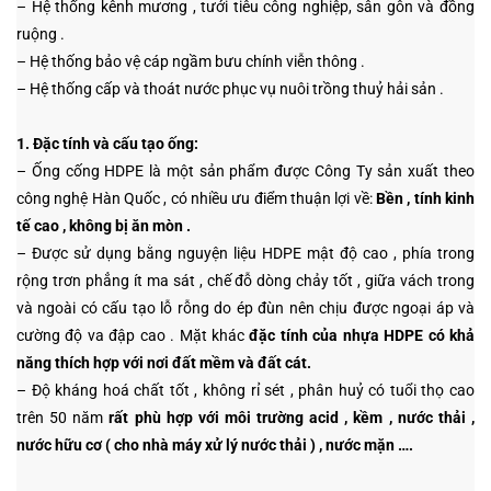
– Hệ thống kênh mương , tưới tiêu công nghiệp, sân gôn và đồng
ruộng .
– Hệ thống bảo vệ cáp ngầm bưu chính viễn thông .
– Hệ thống cấp và thoát nước phục vụ nuôi trồng thuỷ hải sản .
1. Đặc tính và cấu tạo ống:
– Ống cống HDPE là một sản phẩm được Công Ty sản xuất theo
công nghệ Hàn Quốc , có nhiều ưu điểm thuận lợi về:
Bền , tính kinh
tế cao , không bị ăn mòn .
– Được sử dụng bằng nguyện liệu HDPE mật độ cao , phía trong
rộng trơn phẳng ít ma sát , chế đỗ dòng chảy tốt , giữa vách trong
và ngoài có cấu tạo lỗ rỗng do ép đùn nên chịu được ngoại áp và
cường độ va đập cao . Mặt khác
đặc tính của nhựa HDPE có khả
năng thích hợp với nơi đất mềm và đất cát.
– Độ kháng hoá chất tốt , không rỉ sét , phân huỷ có tuổi thọ cao
trên 50 năm
rất phù hợp với môi trường acid , kềm , nước thải ,
nước hữu cơ ( cho nhà máy xử lý nước thải ) , nước mặn ….