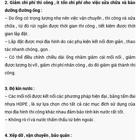
2. Giảm chi phí thi công , ít tốn chi phí cho việc sửa chữa và bào
dưỡng đường ống :
– Do ống có trọng lượng nhẹ nên việc vận chuyển , thi công và sửa
chữa , từ đó rút ngắn được thời gian thi công , tiết kiệm được thời
gian lắp đặt .
– Lắp đặt được mọi địa hình do các phụ kiện kết nối đơn giản , thao
tác nhanh chóng , gọn .
– Có thể điều chỉnh chiều dài ống nhằm giảm cái mối nối , giảm
được lượng bị vỡ , giảm chi phí nhân công , do đó giảm giá thành thi
công.
3. Độ kín nước :
– Các mối nối được kết nối các phương pháp hiện đại , bằng tấm đai
nhựa HDPE , là sự lựa chọn cho tất cả các mục đích sử dụng của
mọi địa hình thi công khác nhau đảm bảo tính kín nước rất tốt.
– Không rò rỉ và nước thẩm thấu từ bên ngoài .
4. Xếp dỡ , vận chuyển , bảo quản :