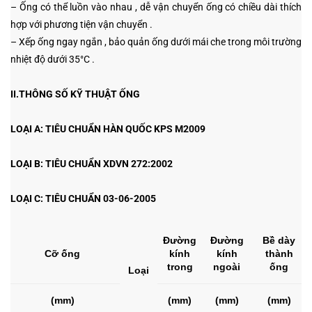
– Ống có thể luồn vào nhau , dễ vận chuyển ống có chiều dài thích
hợp với phương tiện vận chuyển .
– Xếp ống ngay ngắn , bảo quản ống dưới mái che trong môi trường
nhiệt độ dưới 35°C .
II.THÔNG SỐ KỸ THUẬT ỐNG
LOẠI A: TIÊU CHUẨN HÀN QUỐC KPS M2009
LOẠI B: TIÊU CHUẨN XDVN 272:2002
LOẠI C: TIÊU CHUẨN 03-06-2005
Đường
Đường
Bề dày
Cỡ ống
kính
kính
thành
trong
ngoài
ống
Loại
(mm)
(mm)
(mm)
(mm)