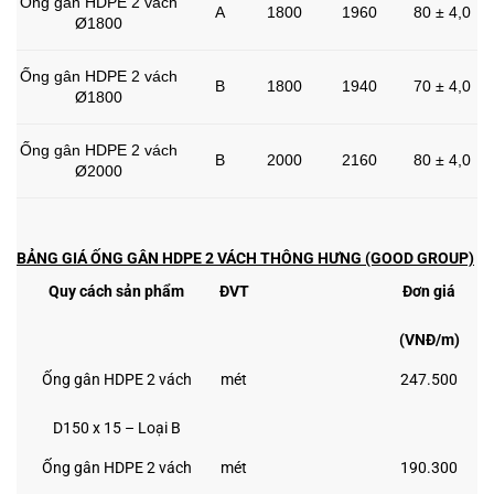
Ống gân HDPE 2 vách
A
1800
1960
80 ± 4,0
Ø1800
Ống gân HDPE 2 vách
B
1800
1940
70 ± 4,0
Ø1800
Ống gân HDPE 2 vách
B
2000
2160
80 ± 4,0
Ø2000
BẢNG GIÁ ỐNG GÂN HDPE 2 VÁCH THÔNG HƯNG (GOOD GROUP)
Quy cách sản phẩm
ĐVT
Đơn giá
(VNĐ/m)
Ống gân HDPE 2 vách
mét
247.500
D150 x 15 – Loại B
Ống gân HDPE 2 vách
mét
190.300