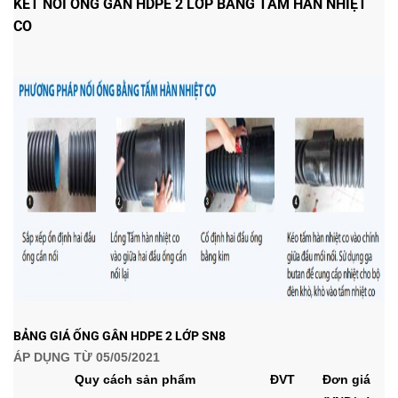
KẾT NỐI ỐNG GÂN HDPE 2 LỚP BẰNG TẤM HÀN NHIỆT
CO
BẢNG GIÁ ỐNG GÂN HDPE 2 LỚP SN8
ÁP DỤNG TỪ 05/05/2021
Quy cách sản phẩm
ĐVT
Đơn giá