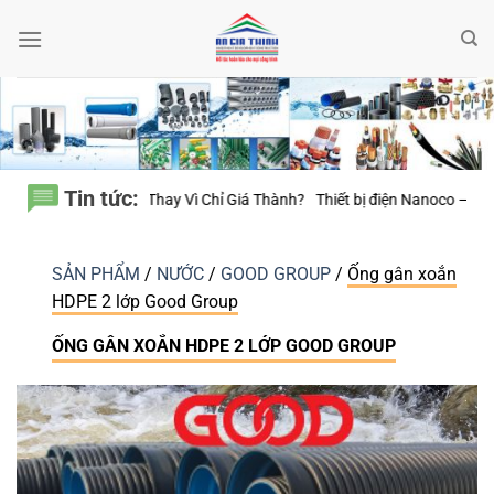
Bỏ
qua
nội
dung
Tin tức:
 Thành?
Thiết bị điện Nanoco – Vì sao những công trình bền vững luôn ch
SẢN PHẨM
/
NƯỚC
/
GOOD GROUP
/
Ống gân xoắn
HDPE 2 lớp Good Group
ỐNG GÂN XOẮN HDPE 2 LỚP GOOD GROUP