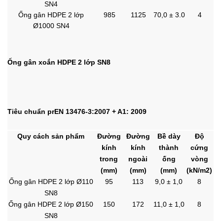
SN4
Ống gân HDPE 2 lớp
985
1125
70,0 ± 3.0
4
Ø1000 SN4
Ống gân xoắn HDPE 2 lớp SN8
Tiêu chuẩn prEN 13476-3:2007 + A1: 2009
Quy cách sản phẩm
Đường
Đường
Bề dày
Độ
kính
kính
thành
cứng
trong
ngoài
ống
vòng
(mm)
(mm)
(mm)
(kN/m2)
Ống gân HDPE 2 lớp Ø110
95
113
9,0 ± 1,0
8
SN8
Ống gân HDPE 2 lớp Ø150
150
172
11,0 ± 1,0
8
SN8