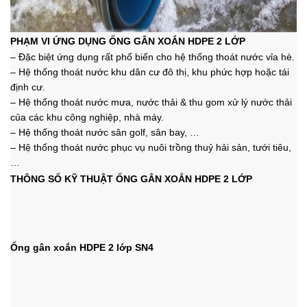
PHẠM VI ỨNG DỤNG ỐNG GÂN XOẮN HDPE 2 LỚP
– Đặc biệt ứng dụng rất phố biến cho h
ệ thống thoát nước vỉa hè.
–
Hệ thống thoát nước khu dân cư đô thị, khu phức hợp hoặc tái
định cư.
–
Hệ thống thoát nước mưa, nước thải & thu gom xử lý nước thải
của các khu công nghiệp, nhà máy.
–
Hệ thống thoát nước sân golf, sân bay, …
– Hệ thống thoát nước phục vụ nuôi trồng thuỷ hải sản, tưới tiêu,
…
THÔNG SỐ KỸ THUẬT ỐNG GÂN XOẮN HDPE 2 LỚP
Ống gân xoắn HDPE 2 lớp SN4