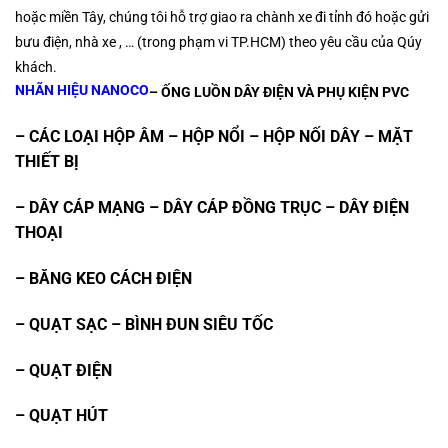
hoặc miền Tây, chúng tôi hỗ trợ giao ra chành xe đi tỉnh đó hoặc gửi
bưu điện, nhà xe , …
(trong phạm vi TP.HCM)
theo yêu cầu của Qúy
khách.
NHÃN HIỆU NANOCO
– ỐNG LUỒN DÂY ĐIỆN VÀ PHỤ KIỆN PVC
– CÁC LOẠI HỘP ÂM – HỘP NỔI – HỘP NỐI DÂY – MẶT
THIẾT BỊ
– DÂY CÁP MẠNG – DÂY CÁP ĐỒNG TRỤC – DÂY ĐIỆN
THOẠI
– BĂNG KEO CÁCH ĐIỆN
– QUẠT SẠC – BÌNH ĐUN SIÊU TỐC
– QUẠT ĐIỆN
– QUẠT HÚT