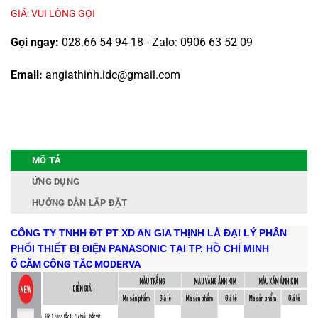
GIÁ: VUI LÒNG GỌI
Gọi ngay:
028.66 54 94 18 - Zalo: 0906 63 52 09
Email:
angiathinh.idc@gmail.com
MÔ TẢ
ỨNG DỤNG
HƯỚNG DẪN LẮP ĐẶT
CÔNG TY TNHH ĐT PT XD AN GIA THỊNH LÀ ĐẠI LÝ PHÂN
PHỐI THIẾT BỊ ĐIỆN PANASONIC TẠI TP. HỒ CHÍ MINH
Ổ CẮM CÔNG TẮC MODERVA