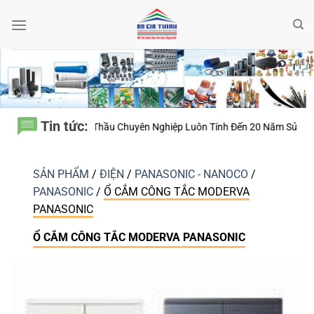
Bỏ
qua
nội
dung
Tin tức:
Thầu Chuyên Nghiệp Luôn Tính Đến 20 Năm Sử Dụng Thay Vì Chỉ Giá Th
SẢN PHẨM
/
ĐIỆN
/
PANASONIC - NANOCO
/
PANASONIC
/
Ổ CẮM CÔNG TẮC MODERVA
PANASONIC
Ổ CẮM CÔNG TẮC MODERVA PANASONIC