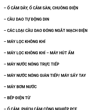
– Ổ CẮM DÂY, Ổ CẮM SÀN, CHUÔNG ĐIỆN
– CẦU DAO TỰ ĐỘNG DIN
– CÁC LOẠI CẦU DAO ĐÓNG NGẮT MẠCH ĐIỆN
– MÁY LỌC KHÔNG KHÍ
– MÁY LỌC KHÔNG KHÍ – MÁY HÚT ẨM
– MÁY NƯỚC NÓNG TRỰC TIẾP
– MÁY NƯỚC NÓNG GIÁN TIẾP/ MÁY SẤY TAY
– MÁY BƠM NƯỚC
– BẾP ĐIỆN TỪ
– Ổ CẮM, PHÍCH CẮM CÔNG NGHIỆP PCE