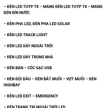
– ĐÈN LED TUÝP T8 – MÁNG ĐÈN LED TUÝP T8 – MÁNG
ĐÈN KÍN NƯỚC
– ĐÈN PHA LED, ĐÈN PHA LED SOLAR
–
ĐÈN LED TRACK LIGHT
–
ĐÈN LED DÂY NGOÀI TRỜI
– ĐÈN LED DÂY TRONG NHÀ
– ĐÈN BÀN – CỐC SẠC USB
– ĐÈN ĐỘI ĐẦU – ĐÈN BẮT MUỖI – VỢT MUỖI – ĐÈN
HIGHBAY
– ĐÈN LED EXIT – EMERGENCY
– ĐÈN TRANG TRÍ NGOÀI TRỜI LED