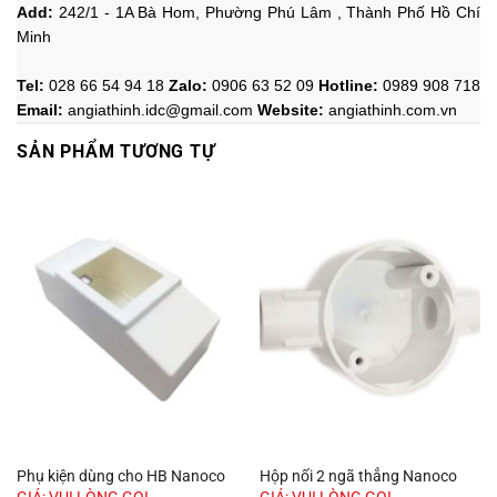
Add:
242/1 - 1A Bà Hom, Phường Phú Lâm , Thành Phố Hồ Chí
Minh
Tel:
028 66 54 94 18
Zalo
:
0906 63 52 09
Hotline
:
0989 908 718
Email:
angiathinh.idc@gmail.com
Website:
angiathinh.
com.vn
SẢN PHẨM TƯƠNG TỰ
Phụ kiện dùng cho HB Nanoco
Hộp nối 2 ngã thẳng Nanoco