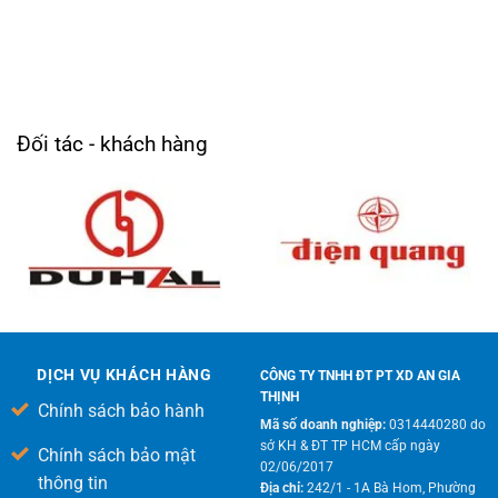
Đối tác - khách hàng
DỊCH VỤ KHÁCH HÀNG
CÔNG TY TNHH ĐT PT XD AN GIA
THỊNH
Chính sách bảo hành
Mã số doanh nghiệp:
0314440280 do
sở KH & ĐT TP HCM cấp ngày
Chính sách bảo mật
02/06/2017
thông tin
Địa chỉ:
242/1 - 1A Bà Hom, Phường