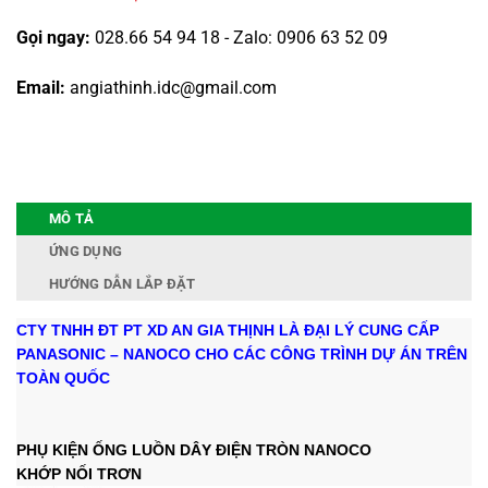
Gọi ngay:
028.66 54 94 18 - Zalo: 0906 63 52 09
Email:
angiathinh.idc@gmail.com
MÔ TẢ
ỨNG DỤNG
HƯỚNG DẪN LẮP ĐẶT
CTY TNHH ĐT PT XD AN GIA THỊNH LÀ ĐẠI LÝ CUNG CẤP
PANASONIC – NANOCO CHO CÁC CÔNG TRÌNH DỰ ÁN TRÊN
TOÀN QUỐC
PHỤ KIỆN ỐNG LUỒN DÂY ĐIỆN TRÒN NANOCO
KHỚP NỐI TRƠN