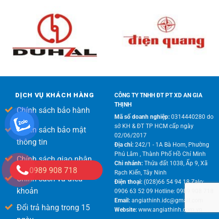
DỊCH VỤ KHÁCH HÀNG
CÔNG TY TNHH ĐT PT XD AN GIA
THỊNH
Chính sách bảo hành
Mã số doanh nghiệp:
0314440280 do
sở KH & ĐT TP HCM cấp ngày
Chính sách bảo mật
02/06/2017
thông tin
Địa chỉ:
242/1 - 1A Bà Hom, Phường
Phú Lâm , Thành Phố Hồ Chí Minh
Chính sách giao nhận
Chi nhánh:
Thửa đất 1038, Ấp 9, Xã
0989 908 718
Rạch Kiến, Tây Ninh
Chính sách và điều
Điện thoại:
(028)66 54 94 18 Zalo:
khoản
0906 63 52 09 Hotline: 0989 908 718
Email:
angiathinh.idc@gmail.com
Đổi trả hàng trong 15
Website:
www.angiathinh.com.vn