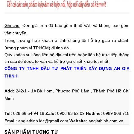
Ghi chú
: Đơn giá trên đã bao gồm thuế VAT và không bao gồm
vận chuyển.
Trong trường hợp khách ở tỉnh chúng tôi hỗ trợ giao ra chành
(trong phạm vi TP.HCM) đi tỉnh đó .
Qúy khách vui lòng liên hệ địa chỉ trên hoặc liên hệ trực tiếp thông
tin sau
để được tư vấn và hỗ trợ giá chiết khấu tốt nhất.
CÔNG TY TNHH ĐẦU TƯ PHÁT TRIỂN XÂY DỰNG AN GIA
THỊNH
Add:
242/1 - 1A Bà Hom, Phường Phú Lâm , Thành Phố Hồ Chí
Minh
Tel:
028 66 54 94 18
Zalo
:
0906 63 52 09
Hotline
:
0989 908 718
Email:
angiathinh.idc@gmail.com
Website:
angiathinh.
com.vn
SẢN PHẨM TƯƠNG TỰ