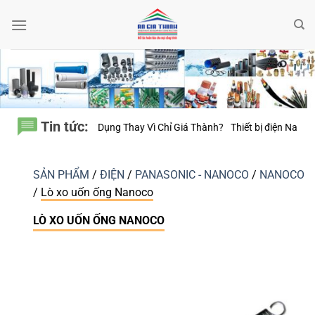
Bỏ
qua
nội
dung
Tin tức:
ì Chỉ Giá Thành?
Thiết bị điện Nanoco – Vì sao những công trình bền vữ
SẢN PHẨM
/
ĐIỆN
/
PANASONIC - NANOCO
/
NANOCO
/
Lò xo uốn ống Nanoco
LÒ XO UỐN ỐNG NANOCO