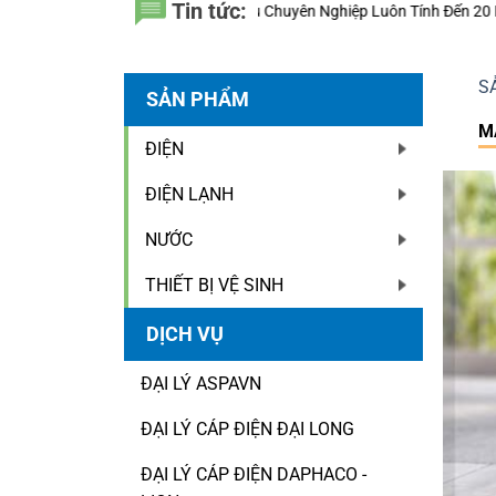
Tin tức:
 Thầu Chuyên Nghiệp Luôn Tính Đến 20 Năm Sử Dụng Thay Vì Chỉ Giá T
S
SẢN PHẨM
M
ĐIỆN
ĐIỆN LẠNH
NƯỚC
THIẾT BỊ VỆ SINH
DỊCH VỤ
ĐẠI LÝ ASPAVN
ĐẠI LÝ CÁP ĐIỆN ĐẠI LONG
ĐẠI LÝ CÁP ĐIỆN DAPHACO -