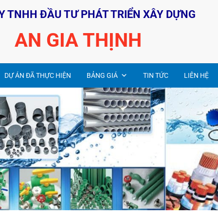
Y TNHH ĐẦU TƯ PHÁT TRIỂN XÂY DỰNG
AN GIA THỊNH
DỰ ÁN ĐÃ THỰC HIỆN
BẢNG GIÁ
TIN TỨC
LIÊN HỆ