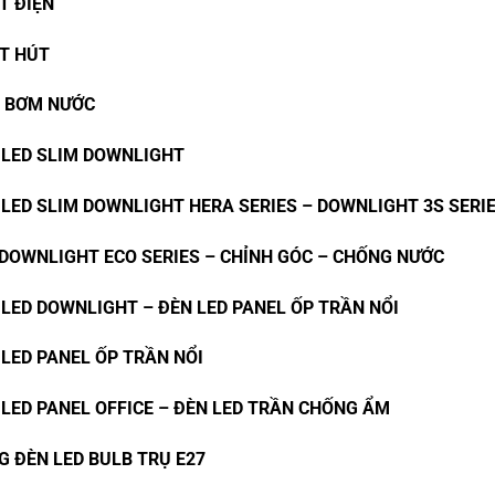
T ĐIỆN
T HÚT
 BƠM NƯỚC
 LED SLIM DOWNLIGHT
 LED SLIM DOWNLIGHT HERA SERIES – DOWNLIGHT 3S SERI
 DOWNLIGHT ECO SERIES – CHỈNH GÓC – CHỐNG NƯỚC
 LED DOWNLIGHT – ĐÈN LED PANEL ỐP TRẦN NỔI
 LED PANEL ỐP TRẦN NỔI
 LED PANEL OFFICE – ĐÈN LED TRẦN CHỐNG ẨM
G ĐÈN LED BULB TRỤ E27