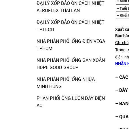
ĐẠI LÝ XỐP BẢO ÔN CÁCH NHIỆT
AEROFLEX THÁI LAN
ĐẠI LÝ XỐP BẢO ÔN CÁCH NHIỆT
TPTECH
Xuất xứ
Bảo hà
NHÀ PHÂN PHỐI ỐNG ĐIỆN VEGA
Ghi chú
TPHCM
Trong t
điện, nh
NHÀ PHÂN PHỐI ỐNG GÂN XOẮN
NHÃN 
HDPE GOOD GROUP
– CÁC
NHÀ PHÂN PHỐI ỐNG NHỰA
MINH HÙNG
– DÂY
PHÂN PHỐI ỐNG LUỒN DÂY ĐIỆN
– BĂN
AC
– QUẠ