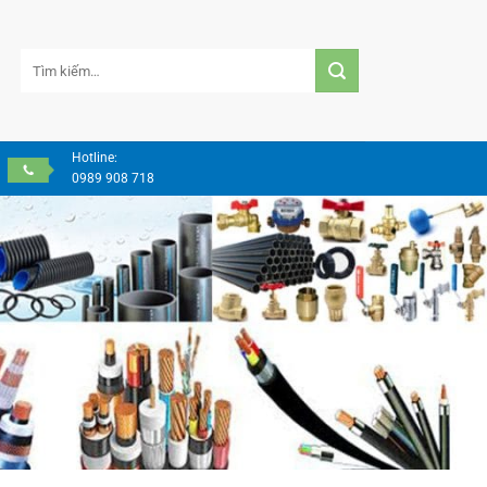
Tìm
kiếm:
Hotline:
0989 908 718