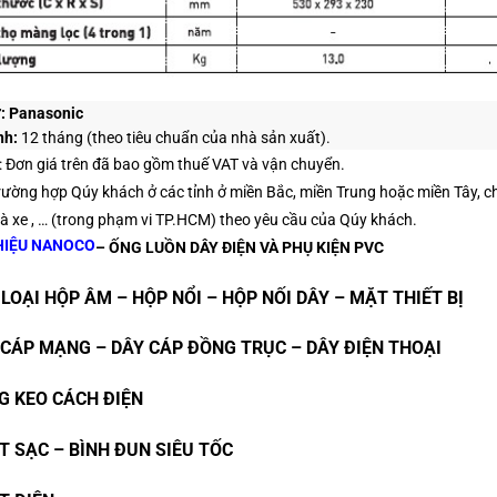
:
Panasonic
nh:
12 tháng (theo tiêu chuẩn của nhà sản xuất).
: Đơn giá trên đã bao gồm thuế VAT và vận chuyển.
rường hợp Qúy khách ở các tỉnh ở miền Bắc, miền Trung hoặc miền Tây, chú
à xe , …
(trong phạm vi TP.HCM)
theo yêu cầu của Qúy khách.
HIỆU NANOCO
– ỐNG LUỒN DÂY ĐIỆN VÀ PHỤ KIỆN PVC
 LOẠI HỘP ÂM – HỘP NỔI – HỘP NỐI DÂY – MẶT THIẾT BỊ
 CÁP MẠNG – DÂY CÁP ĐỒNG TRỤC – DÂY ĐIỆN THOẠI
G KEO CÁCH ĐIỆN
T SẠC – BÌNH ĐUN SIÊU TỐC