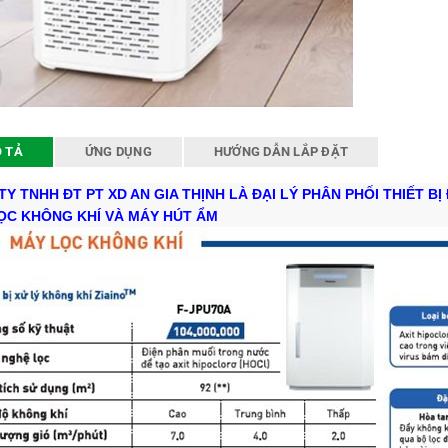
 TẢ
ỨNG DỤNG
HƯỚNG DẪN LẮP ĐẶT
Y TNHH ĐT PT XD AN GIA THỊNH LÀ ĐẠI LÝ PHÂN PHỐI THIẾT BỊ 
ỌC KHÔNG KHÍ VÀ MÁY HÚT ẨM