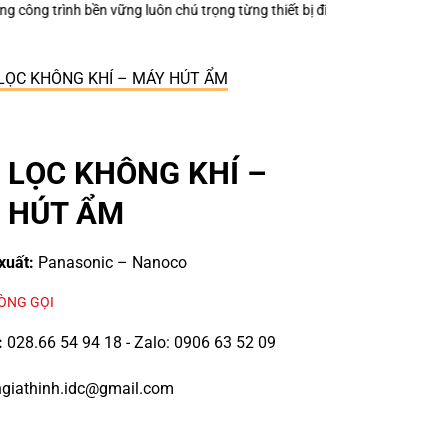
trọng từng thiết bị điện nhỏ?
Keo Dán Bảo Ôn Superlon – Vì Sao Một Đư
LỌC KHÔNG KHÍ – MÁY HÚT ẨM
 LỌC KHÔNG KHÍ –
 HÚT ẨM
xuất:
Panasonic – Nanoco
LÒNG GỌI
:
028.66 54 94 18 - Zalo: 0906 63 52 09
giathinh.idc@gmail.com