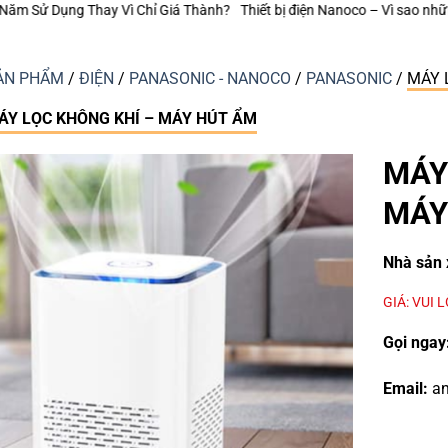
hành?
Thiết bị điện Nanoco – Vì sao những công trình bền vững luôn chú 
ẢN PHẨM
/
ĐIỆN
/
PANASONIC - NANOCO
/
PANASONIC
/
MÁY 
ÁY LỌC KHÔNG KHÍ – MÁY HÚT ẨM
MÁY
MÁY
Nhà sản 
GIÁ: VUI 
Gọi ngay
Email:
an