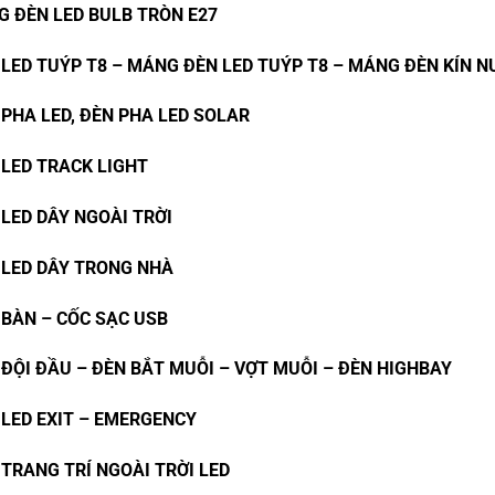
G ĐÈN LED BULB TRÒN E27
 LED TUÝP T8 – MÁNG ĐÈN LED TUÝP T8 – MÁNG ĐÈN KÍN N
 PHA LED, ĐÈN PHA LED SOLAR
 LED TRACK LIGHT
LED DÂY NGOÀI TRỜI
 LED DÂY TRONG NHÀ
 BÀN – CỐC SẠC USB
 ĐỘI ĐẦU – ĐÈN BẮT MUỖI – VỢT MUỖI – ĐÈN HIGHBAY
 LED EXIT – EMERGENCY
 TRANG TRÍ NGOÀI TRỜI LED