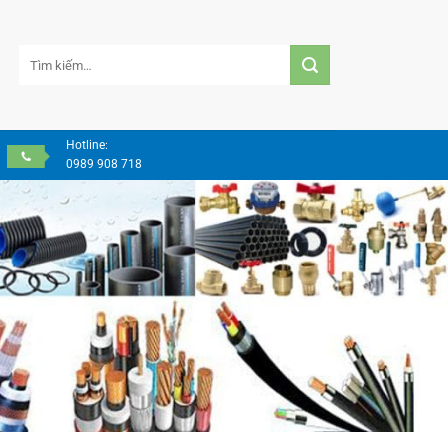
Tìm
kiếm:
Hotline:
0989 908 718