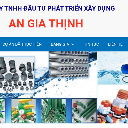
Y TNHH ĐẦU TƯ PHÁT TRIỂN XÂY DỰNG
AN GIA THỊNH
DỰ ÁN ĐÃ THỰC HIỆN
BẢNG GIÁ
TIN TỨC
LIÊN HỆ