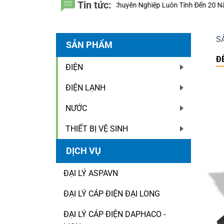
Tin tức:
Thầu Chuyên Nghiệp Luôn Tính Đến 20 Năm Sử Dụng Thay Vì Chỉ Giá Th
S
SẢN PHẨM
Đ
ĐIỆN
ĐIỆN LẠNH
NƯỚC
THIẾT BỊ VỆ SINH
DỊCH VỤ
ĐẠI LÝ ASPAVN
ĐẠI LÝ CÁP ĐIỆN ĐẠI LONG
ĐẠI LÝ CÁP ĐIỆN DAPHACO -