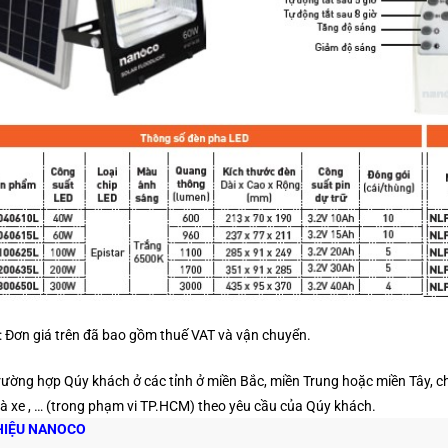
: Đơn giá trên đã bao gồm thuế VAT và vận chuyển.
rường hợp Qúy khách ở các tỉnh ở miền Bắc, miền Trung hoặc miền Tây, chú
à xe , …
(trong phạm vi TP.HCM)
theo yêu cầu của Qúy khách.
HIỆU NANOCO