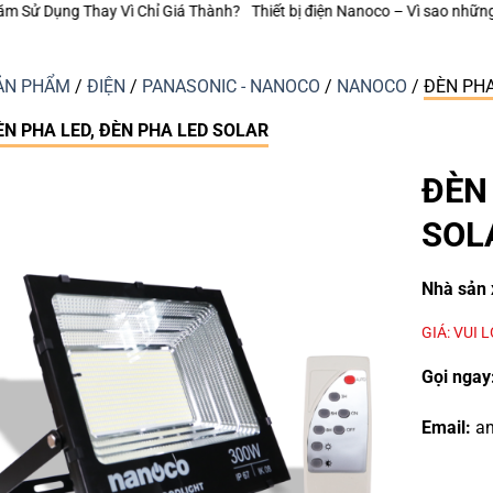
ành?
Thiết bị điện Nanoco – Vì sao những công trình bền vững luôn chú tr
ẢN PHẨM
/
ĐIỆN
/
PANASONIC - NANOCO
/
NANOCO
/
ĐÈN PHA
ÈN PHA LED, ĐÈN PHA LED SOLAR
ĐÈN
SOL
Nhà sản 
GIÁ: VUI 
Gọi ngay
Email:
an