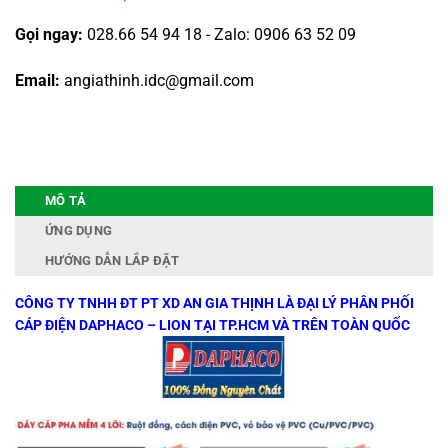
Gọi ngay:
028.66 54 94 18 - Zalo: 0906 63 52 09
Email:
angiathinh.idc@gmail.com
MÔ TẢ
ỨNG DỤNG
HƯỚNG DẪN LẮP ĐẶT
CÔNG TY TNHH ĐT PT XD AN GIA THỊNH LÀ ĐẠI LÝ PHÂN PHỐI
CÁP ĐIỆN DAPHACO – LION TẠI TP.HCM VÀ TRÊN TOÀN QUỐC