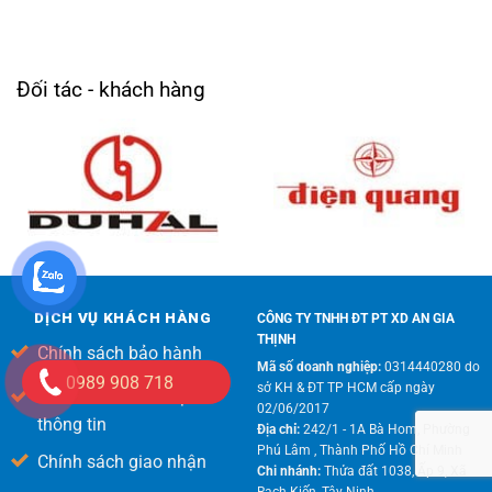
Đối tác - khách hàng
DỊCH VỤ KHÁCH HÀNG
CÔNG TY TNHH ĐT PT XD AN GIA
THỊNH
Chính sách bảo hành
Mã số doanh nghiệp:
0314440280 do
0989 908 718
sở KH & ĐT TP HCM cấp ngày
Chính sách bảo mật
02/06/2017
thông tin
Địa chỉ:
242/1 - 1A Bà Hom, Phường
Phú Lâm , Thành Phố Hồ Chí Minh
Chính sách giao nhận
Chi nhánh:
Thửa đất 1038, Ấp 9, Xã