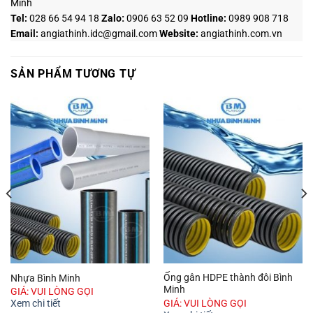
Minh
Tel:
028 66 54 94 18
Zalo
:
0906 63 52 09
Hotline
:
0989 908 718
Email:
angiathinh.idc@gmail.com
Website:
angiathinh.
com.vn
SẢN PHẨM TƯƠNG TỰ
Ống gân HDPE thành đôi Bình
Nhựa Bình Minh
Minh
GIÁ: VUI LÒNG GỌI
GIÁ: VUI LÒNG GỌI
Xem chi tiết