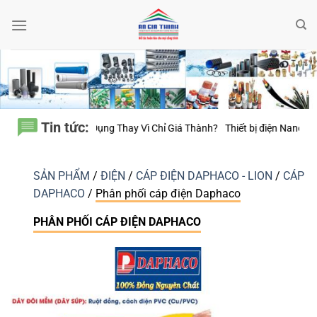
Bỏ
qua
nội
dung
Tin tức:
 Giá Thành?
Thiết bị điện Nanoco – Vì sao những công trình bền vững lu
SẢN PHẨM
/
ĐIỆN
/
CÁP ĐIỆN DAPHACO - LION
/
CÁP
DAPHACO
/
Phân phối cáp điện Daphaco
PHÂN PHỐI CÁP ĐIỆN DAPHACO