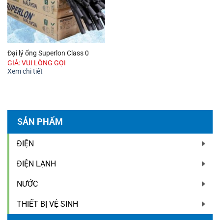
Đại lý ống Superlon Class 0
GIÁ: VUI LÒNG GỌI
Xem chi tiết
SẢN PHẨM
ĐIỆN
ĐIỆN LẠNH
NƯỚC
THIẾT BỊ VỆ SINH