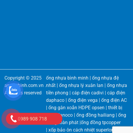
Copyright © 2025
ống nhựa bình minh
|
ống nhựa đệ
angiathinh.com.vn
.
nhất
|
ống nhựa lý xuân lan
|
ống nhựa
All rights reserved
tiền phong
|
cáp điện cadivi
|
cáp điện
daphaco
|
ống điện vega
|
ống điện AC
|
ống gân xoắn HDPE opsen
|
thiết bị
điện Nanoco
|
ống đồng hailiang
|
ống
0989 908 718
đồng toàn phát
|
ống đồng tpcopper
|
xốp bảo ôn cách nhiệt superlon