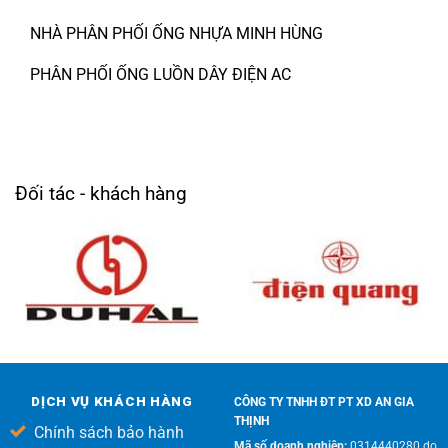
NHÀ PHÂN PHỐI ỐNG NHỰA MINH HÙNG
PHÂN PHỐI ỐNG LUỒN DÂY ĐIỆN AC
Đối tác - khách hàng
DỊCH VỤ KHÁCH HÀNG
CÔNG TY TNHH ĐT PT XD AN GIA
THỊNH
Chính sách bảo hành
Mã số doanh nghiệp:
0314440280 do