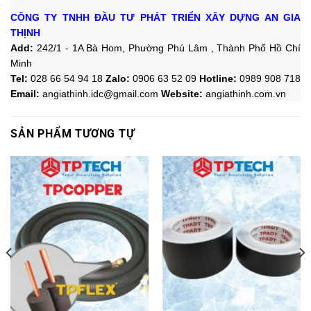
CÔNG TY TNHH ĐẦU TƯ PHÁT TRIỂN XÂY DỰNG AN GIA
THỊNH
Add:
242/1 - 1A Bà Hom, Phường Phú Lâm , Thành Phố Hồ Chí
Minh
Tel:
028 66 54 94 18
Zalo
:
0906 63 52 09
Hotline
:
0989 908 718
Email:
angiathinh.idc@gmail.com
Website:
angiathinh.
com.vn
SẢN PHẨM TƯƠNG TỰ