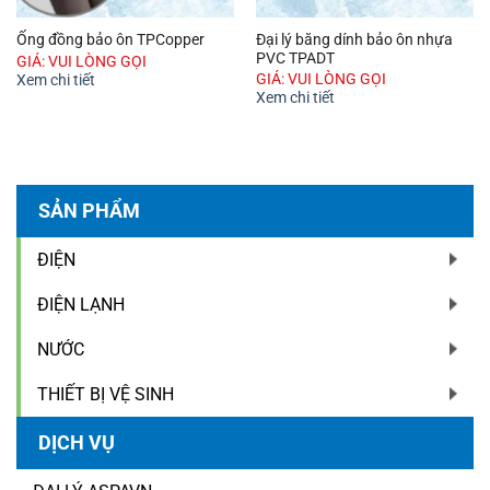
Đại lý băng dính bảo ôn nhựa
Ống đồng bảo ôn TPCopper
PVC TPADT
GIÁ: VUI LÒNG GỌI
GIÁ: VUI LÒNG GỌI
Xem chi tiết
Xem chi tiết
SẢN PHẨM
ĐIỆN
ĐIỆN LẠNH
NƯỚC
THIẾT BỊ VỆ SINH
DỊCH VỤ