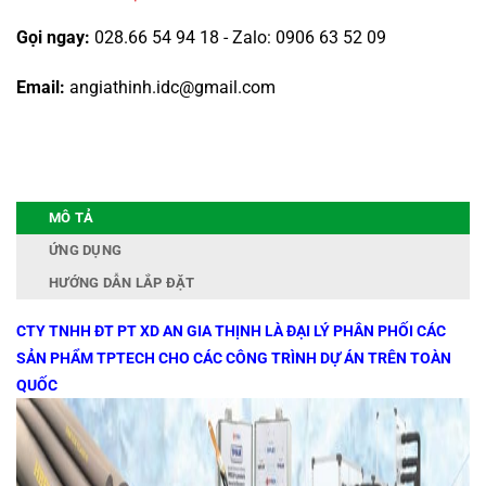
Gọi ngay:
028.66 54 94 18 - Zalo: 0906 63 52 09
Email:
angiathinh.idc@gmail.com
MÔ TẢ
ỨNG DỤNG
HƯỚNG DẪN LẮP ĐẶT
CTY TNHH ĐT PT XD AN GIA THỊNH LÀ ĐẠI LÝ PHÂN PHỐI CÁC
SẢN PHẨM TPTECH CHO CÁC CÔNG TRÌNH DỰ ÁN TRÊN TOÀN
QUỐC