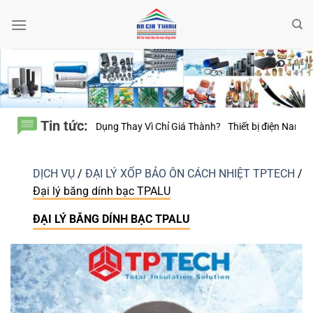
Bỏ
qua
nội
dung
Tin tức:
g Thay Vì Chỉ Giá Thành?
Thiết bị điện Nanoco – Vì sao những công trì
DỊCH VỤ
/
ĐẠI LÝ XỐP BẢO ÔN CÁCH NHIỆT TPTECH
/
Đại lý băng dính bạc TPALU
ĐẠI LÝ BĂNG DÍNH BẠC TPALU