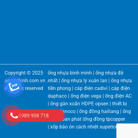
Copyright © 2025
ống nhựa bình minh
|
ống nhựa đệ
angiathinh.com.vn
.
nhất
|
ống nhựa lý xuân lan
|
ống nhựa
All rights reserved
tiền phong
|
cáp điện cadivi
|
cáp điện
daphaco
|
ống điện vega
|
ống điện AC
|
ống gân xoắn HDPE opsen
|
thiết bị
điện Nanoco
|
ống đồng hailiang
|
ống
0989 908 718
đồng toàn phát
|
ống đồng tpcopper
|
xốp bảo ôn cách nhiệt superlon