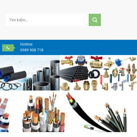
Tìm
kiếm:
Hotline:
0989 908 718