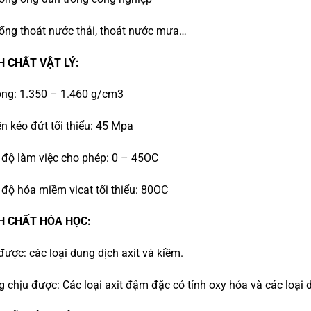
hống thoát nước thải, thoát nước mưa…
NH CHẤT VẬT LÝ:
rọng: 1.350 – 1.460 g/cm3
ền kéo đứt tối thiểu: 45 Mpa
t độ làm việc cho phép: 0 – 45OC
t độ hóa miềm vicat tối thiểu: 80OC
NH CHẤT HÓA HỌC:
 được: các loại dung dịch axit và kiềm.
g chịu được: Các loại axit đậm đặc có tính oxy hóa và các loại