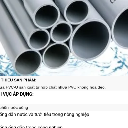
I THIỆU SẢN PHẨM:
ựa PVC-U sản xuất từ hợp chất nhựa PVC không hóa dẻo.
NH VỰC ÁP DỤNG:
 phối nước uống
hống dẫn nước và tưới tiêu trong nông nghiệp
hống ống dẫn trong công nghiệp