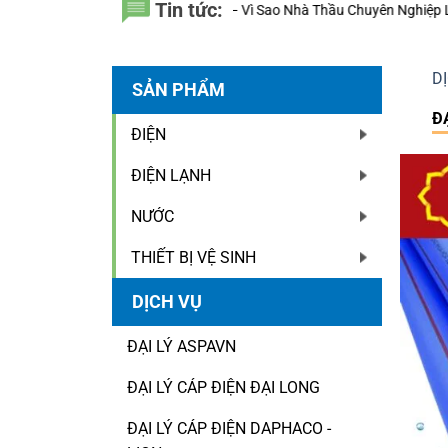
Tin tức:
 – Vì Sao Nhà Thầu Chuyên Nghiệp Luôn Tính Đến 20 Năm Sử Dụng Thay
D
SẢN PHẨM
Đ
ĐIỆN
ĐIỆN LẠNH
NƯỚC
THIẾT BỊ VỆ SINH
DỊCH VỤ
ĐẠI LÝ ASPAVN
ĐẠI LÝ CÁP ĐIỆN ĐẠI LONG
ĐẠI LÝ CÁP ĐIỆN DAPHACO -