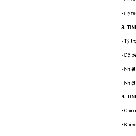
• Hệ t
3. TÍ
• Tỷ t
• Độ b
• Nhiệ
• Nhiệ
4. TÍ
• Chịu
• Khôn