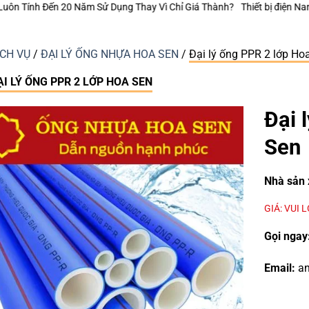
 Vì Chỉ Giá Thành?
Thiết bị điện Nanoco – Vì sao những công trình bền 
ỊCH VỤ
/
ĐẠI LÝ ỐNG NHỰA HOA SEN
/
Đại lý ống PPR 2 lớp Ho
ẠI LÝ ỐNG PPR 2 LỚP HOA SEN
Đại 
Sen
Nhà sản 
GIÁ: VUI 
Gọi ngay
Email:
an