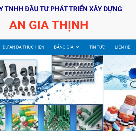
Y TNHH ĐẦU TƯ PHÁT TRIỂN XÂY DỰNG
AN GIA THỊNH
DỰ ÁN ĐÃ THỰC HIỆN
BẢNG GIÁ
TIN TỨC
LIÊN HỆ