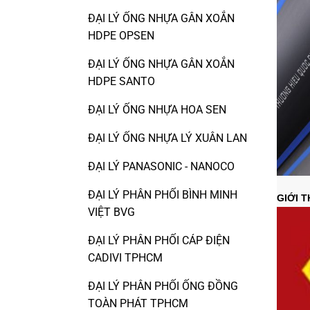
ĐẠI LÝ ỐNG NHỰA GÂN XOẮN
HDPE OPSEN
ĐẠI LÝ ỐNG NHỰA GÂN XOẮN
HDPE SANTO
ĐẠI LÝ ỐNG NHỰA HOA SEN
ĐẠI LÝ ỐNG NHỰA LÝ XUÂN LAN
ĐẠI LÝ PANASONIC - NANOCO
ĐẠI LÝ PHÂN PHỐI BÌNH MINH
GIỚI 
VIỆT BVG
ĐẠI LÝ PHÂN PHỐI CÁP ĐIỆN
CADIVI TPHCM
ĐẠI LÝ PHÂN PHỐI ỐNG ĐỒNG
TOÀN PHÁT TPHCM