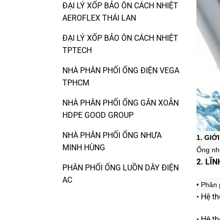
ĐẠI LÝ XỐP BẢO ÔN CÁCH NHIỆT
AEROFLEX THÁI LAN
ĐẠI LÝ XỐP BẢO ÔN CÁCH NHIỆT
TPTECH
NHÀ PHÂN PHỐI ỐNG ĐIỆN VEGA
TPHCM
NHÀ PHÂN PHỐI ỐNG GÂN XOẮN
HDPE GOOD GROUP
NHÀ PHÂN PHỐI ỐNG NHỰA
1. GIỚ
MINH HÙNG
Ống nh
2. LĨ
PHÂN PHỐI ỐNG LUỒN DÂY ĐIỆN
AC
• Phân
• Hệ t
• Hệ t