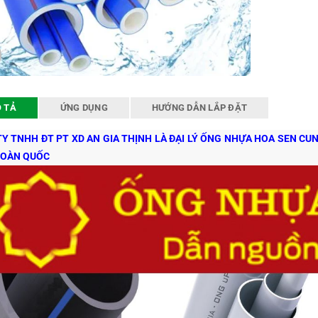
 TẢ
ỨNG DỤNG
HƯỚNG DẪN LẮP ĐẶT
Y TNHH ĐT PT XD AN GIA THỊNH LÀ ĐẠI LÝ ỐNG NHỰA HOA SEN CU
TOÀN QUỐC