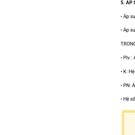
5. ÁP
• Áp s
• Áp s
TRONG
• Plv :
• K: H
• PN: 
• Hệ s