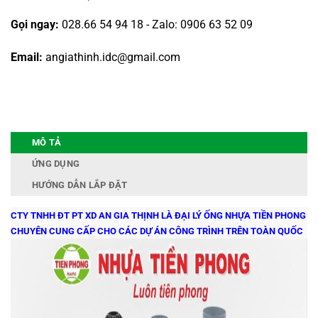
Gọi ngay:
028.66 54 94 18 - Zalo: 0906 63 52 09
Email:
angiathinh.idc@gmail.com
MÔ TẢ
ỨNG DỤNG
HƯỚNG DẪN LẮP ĐẶT
CTY TNHH ĐT PT XD AN GIA THỊNH LÀ ĐẠI LÝ ỐNG NHỰA TIỀN PHONG
CHUYÊN CUNG CẤP CHO CÁC DỰ ÁN CÔNG TRÌNH TRÊN TOÀN QUỐC