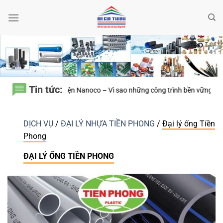
Bỏ
qua
nội
dung
Tin tức:
ì sao những công trình bền vững luôn chú trọng từng thiết bị điện nhỏ?
K
DỊCH VỤ
/
ĐẠI LÝ NHỰA TIỀN PHONG
/
Đại lý ống Tiền
Phong
ĐẠI LÝ ỐNG TIỀN PHONG