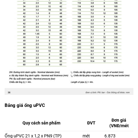
Bảng giá ống uPVC
Đơn giá
Quy cách sản phẩm
ĐVT
(VNĐ/mét
Ống uPVC 21 x 1,2 x PN9 (TP)
mét
6.873