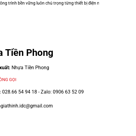
 thiết bị điện nhỏ?
Keo Dán Bảo Ôn Superlon – Vì Sao Một Đường Keo Đ
 Tiền Phong
xuất:
Nhựa Tiền Phong
LÒNG GỌI
:
028.66 54 94 18 - Zalo: 0906 63 52 09
giathinh.idc@gmail.com