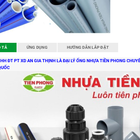
 TẢ
ỨNG DỤNG
HƯỚNG DẪN LẮP ĐẶT
HH ĐT PT XD AN GIA THỊNH LÀ ĐẠI LÝ ỐNG NHỰA TIỀN PHONG CHU
QUỐC