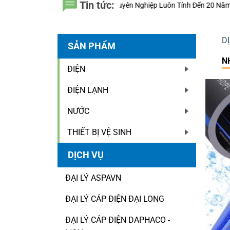
Tin tức:
yên Nghiệp Luôn Tính Đến 20 Năm Sử Dụng Thay Vì Chỉ Giá Thành?
Thi
D
SẢN PHẨM
N
ĐIỆN
ĐIỆN LẠNH
NƯỚC
THIẾT BỊ VỆ SINH
DỊCH VỤ
ĐẠI LÝ ASPAVN
ĐẠI LÝ CÁP ĐIỆN ĐẠI LONG
ĐẠI LÝ CÁP ĐIỆN DAPHACO -