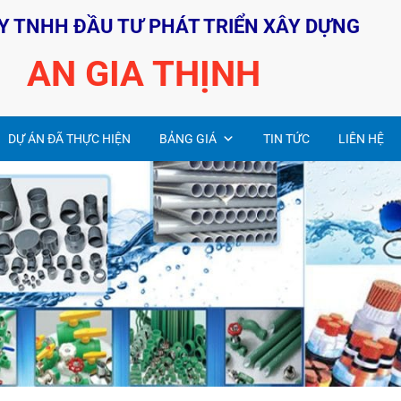
Y TNHH ĐẦU TƯ PHÁT TRIỂN XÂY DỰNG
AN GIA THỊNH
DỰ ÁN ĐÃ THỰC HIỆN
BẢNG GIÁ
TIN TỨC
LIÊN HỆ