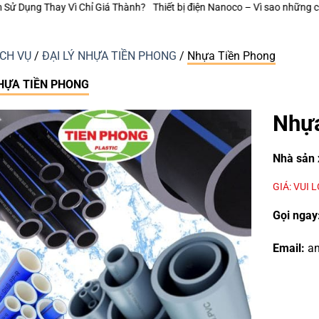
ết bị điện Nanoco – Vì sao những công trình bền vững luôn chú trọng từng
ỊCH VỤ
/
ĐẠI LÝ NHỰA TIỀN PHONG
/
Nhựa Tiền Phong
HỰA TIỀN PHONG
Nhựa
Nhà sản 
GIÁ: VUI 
Gọi ngay
Email:
an