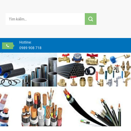
Tìm
kiếm:
Hotline:
0989 908 718