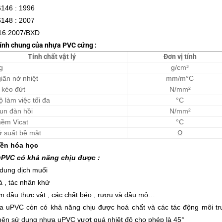
146 : 1996
148 : 2007
6:2007/BXD
tính chung của nhựa PVC cứng :
Tính chất vật lý
Đơn vị tính
g
g/cm³
iãn nở nhiệt
mm/m°C
 kéo đứt
N/mm²
ộ làm việc tối đa
°C
un đàn hồi
N/mm²
ềm Vicat
°C
ở suất bề mặt
Ω
bền hóa học
PVC có khả năng chịu được :
dung dịch muối
 , tác nhân khử
n dầu thực vật , các chất béo , rượu và dầu mỏ…
ra uPVC còn có khả năng chịu được hoá chất và các tác động môi tr
ên sử dụng nhựa uPVC vượt quá nhiệt độ cho phép là 45°