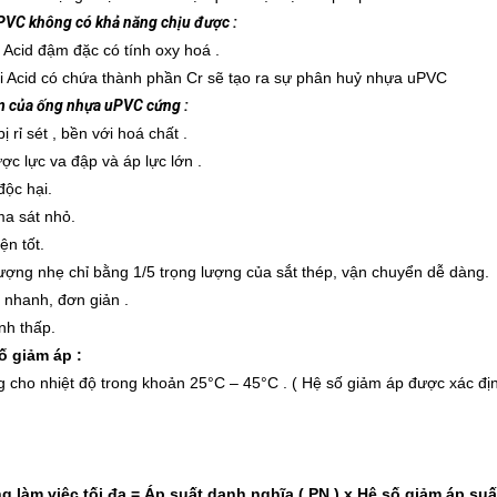
VC không có khả năng chịu được :
 Acid đậm đặc có tính oxy hoá .
i Acid có chứa thành phần Cr sẽ tạo ra sự phân huỷ nhựa uPVC
 của ống nhựa uPVC cứng :
 rỉ sét , bền với hoá chất .
ợc lực va đập và áp lực lớn .
ộc hại.
a sát nhỏ.
ện tốt.
ượng nhẹ chỉ bằng 1/5 trọng lượng của sắt thép, vận chuyển dễ dàng.
 nhanh, đơn giản .
nh thấp.
ố giảm áp :
 cho nhiệt độ trong khoản 25°C – 45°C . ( Hệ số giảm áp được xác định
 làm việc tối đa = Áp suất danh nghĩa ( PN ) x Hệ số giảm áp suất 