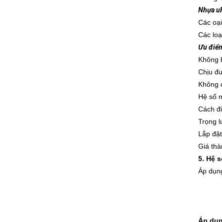
Nhựa uP
Các oại
Các loạ
Ưu điểm
Không bị
Chịu đư
Không đ
Hệ số m
Cách đi
Trọng l
Lắp đặt
Giá thà
5. Hệ s
Áp dụng
Áp dụng