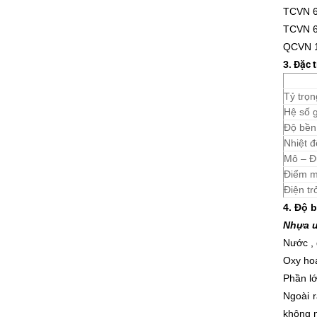
TCVN 6
TCVN 6
QCVN 1
3.
Đặc 
Tỷ trọn
Hệ số g
Độ bền
Nhiệt đ
Mô – Đ
Điểm m
Điện tr
4. Độ 
Nhựa u
Nước , 
Oxy hoá
Phần lớ
Ngoài 
không n