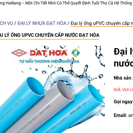
ể Quyết Định Tuổi Thọ Cả Hệ Thống Điều Hòa
Ống điện AC – Giải pháp bả
ỊCH VỤ
/
ĐẠI LÝ NHỰA ĐẠT HÒA
/
Đại lý ống uPVC chuyên cấp 
ẠI LÝ ỐNG UPVC CHUYÊN CẤP NƯỚC ĐẠT HÒA
Đại 
nước
Nhà sản 
GIÁ: VUI 
Gọi ngay
Email:
an