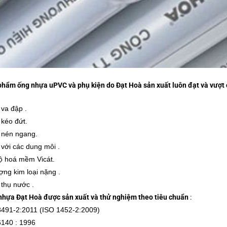
phẩm ống nhựa uPVC và phụ kiện do Đạt Hoà sản xuất luôn đạt và vượt c
va đập .
kéo đứt.
 nén ngang.
với các dung môi .
ộ hoá mềm Vicát.
ng kim loại nặng .
thụ nước .
nhựa Đạt Hoà được sản xuất và thử nghiệm theo tiêu chuẩn
:
491-2:2011 (ISO 1452-2:2009)
140 : 1996