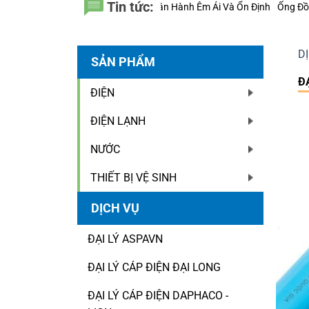
Tin tức:
ận Hành Êm Ái Và Ổn Định
Ống Đồng Hailiang – Một Chi Tiết Nhỏ Có Th
D
SẢN PHẨM
Đ
ĐIỆN
ĐIỆN LẠNH
NƯỚC
THIẾT BỊ VỆ SINH
DỊCH VỤ
ĐẠI LÝ ASPAVN
ĐẠI LÝ CÁP ĐIỆN ĐẠI LONG
ĐẠI LÝ CÁP ĐIỆN DAPHACO -