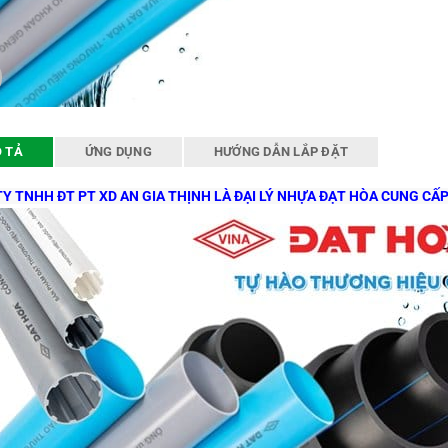
 TẢ
ỨNG DỤNG
HƯỚNG DẪN LẮP ĐẶT
Y TNHH ĐT PT XD AN GIA THỊNH LÀ ĐẠI LÝ NHỰA ĐẠT HÒA CUNG CẤ