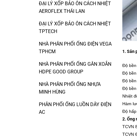
ĐẠI LÝ XỐP BẢO ÔN CÁCH NHIỆT
AEROFLEX THÁI LAN
ĐẠI LÝ XỐP BẢO ÔN CÁCH NHIỆT
TPTECH
NHÀ PHÂN PHỐI ỐNG ĐIỆN VEGA
TPHCM
1. Sản 
NHÀ PHÂN PHỐI ỐNG GÂN XOẮN
Độ bền 
HDPE GOOD GROUP
Độ bền 
Độ bền
NHÀ PHÂN PHỐI ỐNG NHỰA
Độ bền 
MINH HÙNG
Nhiệt đ
Hàm lượ
PHÂN PHỐI ỐNG LUỒN DÂY ĐIỆN
Độ hấp 
AC
2. Ống 
TCVN 8
TCVN 6