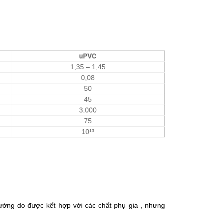
uPVC
1,35 – 1,45
0,08
50
45
3.000
75
10¹³
ường do được kết hợp với các chất phụ gia , nhưng