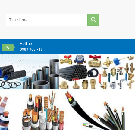
Tìm
kiếm:
Hotline:
0989 908 718