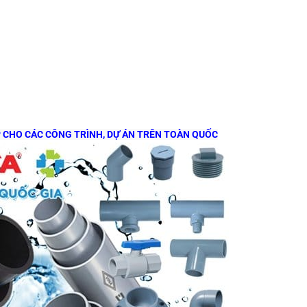
P CHO CÁC CÔNG TRÌNH, DỰ ÁN TRÊN TOÀN QUỐC