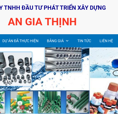
Y TNHH ĐẦU TƯ PHÁT TRIỂN XÂY DỰNG
AN GIA THỊNH
DỰ ÁN ĐÃ THỰC HIỆN
BẢNG GIÁ
TIN TỨC
LIÊN HỆ