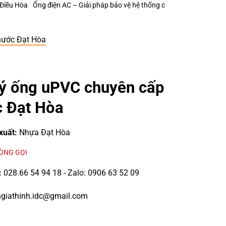
o vệ hệ thống dây điện từ giai đoạn thiết kế công trình
Ống Xốp Cách Nh
nước Đạt Hòa
lý ống uPVC chuyên cấp
 Đạt Hòa
xuất:
Nhựa Đạt Hòa
LÒNG GỌI
:
028.66 54 94 18 - Zalo: 0906 63 52 09
giathinh.idc@gmail.com