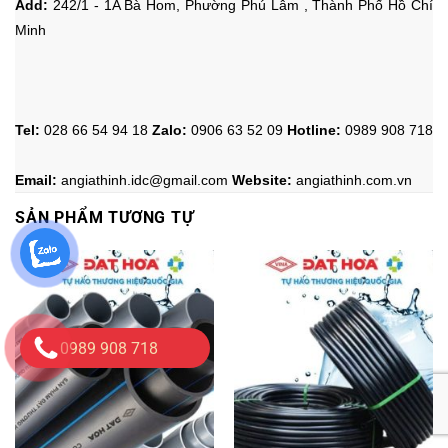
Add:
242/1 - 1A Bà Hom, Phường Phú Lâm , Thành Phố Hồ Chí
Minh
Tel:
028 66 54 94 18
Zalo
:
0906 63 52 09
Hotline
:
0989 908 718
Email:
angiathinh.idc@gmail.com
Website:
angiathinh.
com.vn
SẢN PHẨM TƯƠNG TỰ
0989 908 718