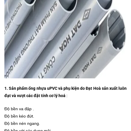
1. Sản phẩm ống nhựa uPVC và phụ kiện do Đạt Hoà sản xuất luôn
đạt và vượt các đặt tính cơ lý hoá
:
Độ bền va đập .
Độ bền kéo đứt.
Độ bền nén ngang.
Độ bền với các dung môi .