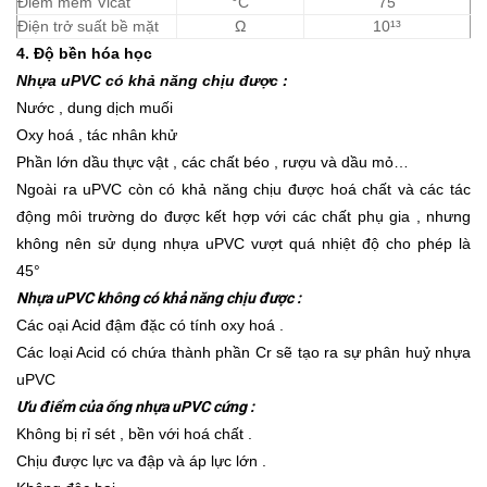
Điểm mềm Vicat
°C
75
Điện trở suất bề mặt
Ω
10¹³
4. Độ bền hóa học
Nhựa uPVC có khả năng chịu được :
Nước , dung dịch muối
Oxy hoá , tác nhân khử
Phần lớn dầu thực vật , các chất béo , rượu và dầu mỏ…
Ngoài ra uPVC còn có khả năng chịu được hoá chất và các tác
động môi trường do được kết hợp với các chất phụ gia , nhưng
không nên sử dụng nhựa uPVC vượt quá nhiệt độ cho phép là
45°
Nhựa uPVC không có khả năng chịu được :
Các oại Acid đậm đặc có tính oxy hoá .
Các loại Acid có chứa thành phần Cr sẽ tạo ra sự phân huỷ nhựa
uPVC
Ưu điểm của ống nhựa uPVC cứng :
Không bị rỉ sét , bền với hoá chất .
Chịu được lực va đập và áp lực lớn .