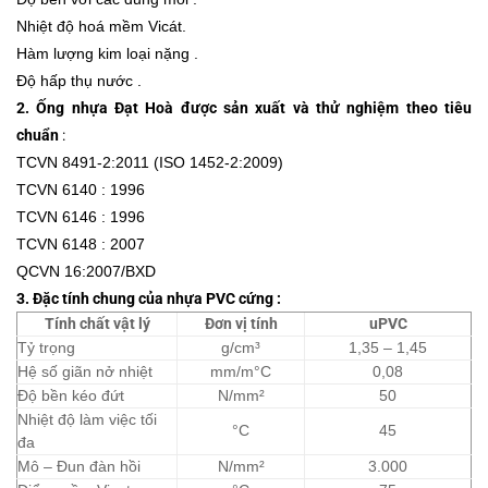
Nhiệt độ hoá mềm Vicát.
Hàm lượng kim loại nặng .
Độ hấp thụ nước .
2. Ống nhựa Đạt Hoà được sản xuất và thử nghiệm theo tiêu
chuẩn
:
TCVN 8491-2:2011 (ISO 1452-2:2009)
TCVN 6140 : 1996
TCVN 6146 : 1996
TCVN 6148 : 2007
QCVN 16:2007/BXD
3.
Đặc tính chung của nhựa PVC cứng :
Tính chất vật lý
Đơn vị tính
uPVC
Tỷ trọng
g/cm³
1,35 – 1,45
Hệ số giãn nở nhiệt
mm/m°C
0,08
Độ bền kéo đứt
N/mm²
50
Nhiệt độ làm việc tối
°C
45
đa
Mô – Đun đàn hồi
N/mm²
3.000