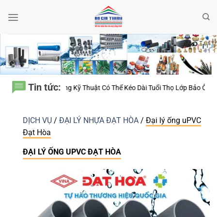
Bỏ
qua
nội
dung
Tin tức:
Thọ Lớp Bảo Ôn?
Ống Nhựa Đệ Nhất – Vì Sao Cùng Một Bản Thiết Kế N
DỊCH VỤ
/
ĐẠI LÝ NHỰA ĐẠT HÒA
/
Đại lý ống uPVC
Đạt Hòa
ĐẠI LÝ ỐNG UPVC ĐẠT HÒA