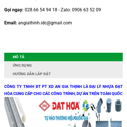
Gọi ngay:
028.66 54 94 18 - Zalo: 0906 63 52 09
Email:
angiathinh.idc@gmail.com
MÔ TẢ
ỨNG DỤNG
HƯỚNG DẪN LẮP ĐẶT
CÔNG TY TNHH ĐT PT XD AN GIA THỊNH LÀ ĐẠI LÝ NHỰA ĐẠT
HÒA CUNG CẤP CHO CÁC CÔNG TRÌNH, DỰ ÁN TRÊN TOÀN QUỐC