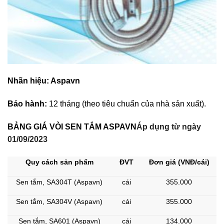
Nhãn hiệu:
Aspavn
Bảo hành:
12 tháng (theo tiêu chuẩn của nhà sản xuất).
BẢNG GIÁ VÒI SEN TẮM ASPAVN
Áp dụng từ ngày
01/09/2023
Quy cách sản phẩm
ĐVT
Đơn giá (VNĐ/cái)
Sen tắm, SA304T (Aspavn)
cái
355.000
Sen tắm, SA304V (Aspavn)
cái
355.000
Sen tắm, SA601 (Aspavn)
cái
134.000