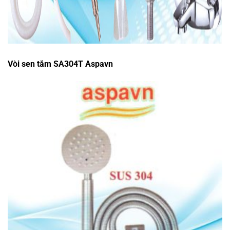
Vòi sen tắm SA304T Aspavn