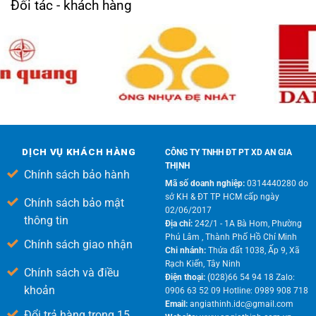
Đối tác - khách hàng
DỊCH VỤ KHÁCH HÀNG
CÔNG TY TNHH ĐT PT XD AN GIA
THỊNH
Chính sách bảo hành
Mã số doanh nghiệp:
0314440280 do
sở KH & ĐT TP HCM cấp ngày
Chính sách bảo mật
02/06/2017
thông tin
Địa chỉ:
242/1 - 1A Bà Hom, Phường
Phú Lâm , Thành Phố Hồ Chí Minh
Chính sách giao nhận
Chi nhánh:
Thửa đất 1038, Ấp 9, Xã
Rạch Kiến, Tây Ninh
Chính sách và điều
Điện thoại:
(028)66 54 94 18 Zalo:
khoản
0906 63 52 09 Hotline: 0989 908 718
Email:
angiathinh.idc@gmail.com
Đổi trả hàng trong 15