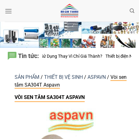
Bỏ
qua
nội
dung
Tin tức:
ăm Sử Dụng Thay Vì Chỉ Giá Thành?
Thiết bị điện Nanoco – Vì sao những
SẢN PHẨM
/
THIẾT BỊ VỆ SINH
/
ASPAVN
/
Vòi sen
tắm SA304T Aspavn
VÒI SEN TẮM SA304T ASPAVN