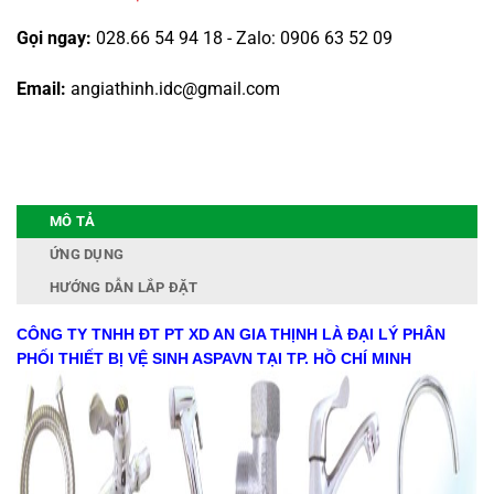
Gọi ngay:
028.66 54 94 18 - Zalo: 0906 63 52 09
Email:
angiathinh.idc@gmail.com
MÔ TẢ
ỨNG DỤNG
HƯỚNG DẪN LẮP ĐẶT
CÔNG TY TNHH ĐT PT XD AN GIA THỊNH LÀ ĐẠI LÝ PHÂN
PHỐI THIẾT BỊ VỆ SINH ASPAVN TẠI TP. HỒ CHÍ MINH