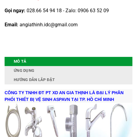
Gọi ngay:
028.66 54 94 18 - Zalo: 0906 63 52 09
Email:
angiathinh.idc@gmail.com
MÔ TẢ
ỨNG DỤNG
HƯỚNG DẪN LẮP ĐẶT
CÔNG TY TNHH ĐT PT XD AN GIA THỊNH LÀ ĐẠI LÝ PHÂN
PHỐI THIẾT BỊ VỆ SINH ASPAVN TẠI TP. HỒ CHÍ MINH