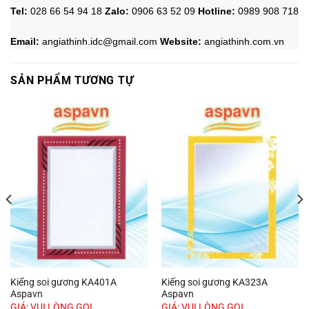
Tel:
028 66 54 94 18
Zalo
:
0906 63 52 09
Hotline
:
0989 908 718
Email:
angiathinh.idc@gmail.com
Website:
angiathinh.
com.vn
SẢN PHẨM TƯƠNG TỰ
Kiếng soi gương KA401A
Kiếng soi gương KA323A
Aspavn
Aspavn
GIÁ: VUI LÒNG GỌI
GIÁ: VUI LÒNG GỌI