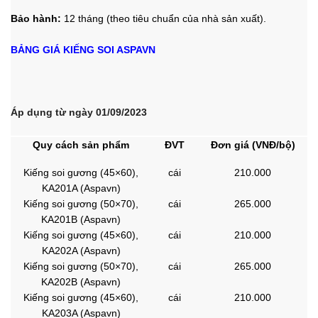
Bảo hành:
12 tháng (theo tiêu chuẩn của nhà sản xuất).
BẢNG GIÁ KIẾNG SOI ASPAVN
Áp dụng từ ngày 01/09/2023
Quy cách sản phẩm
ĐVT
Đơn giá (VNĐ/bộ)
Kiếng soi gương (45×60),
cái
210.000
KA201A (Aspavn)
Kiếng soi gương (50×70),
cái
265.000
KA201B (Aspavn)
Kiếng soi gương (45×60),
cái
210.000
KA202A (Aspavn)
Kiếng soi gương (50×70),
cái
265.000
KA202B (Aspavn)
Kiếng soi gương (45×60),
cái
210.000
KA203A (Aspavn)