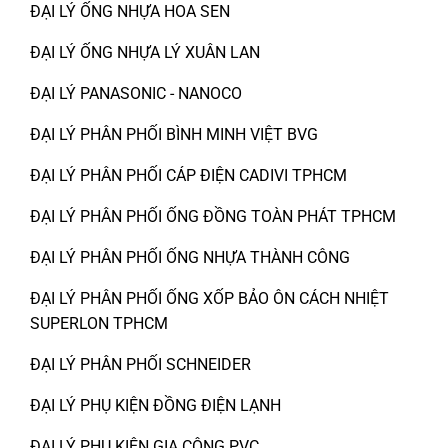
ĐẠI LÝ ỐNG NHỰA HOA SEN
ĐẠI LÝ ỐNG NHỰA LÝ XUÂN LAN
ĐẠI LÝ PANASONIC - NANOCO
ĐẠI LÝ PHÂN PHỐI BÌNH MINH VIỆT BVG
ĐẠI LÝ PHÂN PHỐI CÁP ĐIỆN CADIVI TPHCM
ĐẠI LÝ PHÂN PHỐI ỐNG ĐỒNG TOÀN PHÁT TPHCM
ĐẠI LÝ PHÂN PHỐI ỐNG NHỰA THÀNH CÔNG
ĐẠI LÝ PHÂN PHỐI ỐNG XỐP BẢO ÔN CÁCH NHIỆT
SUPERLON TPHCM
ĐẠI LÝ PHÂN PHỐI SCHNEIDER
ĐẠI LÝ PHỤ KIỆN ĐỒNG ĐIỆN LẠNH
ĐẠI LÝ PHỤ KIỆN GIA CÔNG PVC