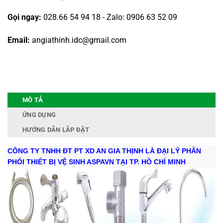
Gọi ngay:
028.66 54 94 18 - Zalo: 0906 63 52 09
Email:
angiathinh.idc@gmail.com
MÔ TẢ
ỨNG DỤNG
HƯỚNG DẪN LẮP ĐẶT
CÔNG TY TNHH ĐT PT XD AN GIA THỊNH LÀ ĐẠI LÝ PHÂN
PHỐI THIẾT BỊ VỆ SINH ASPAVN TẠI TP. HỒ CHÍ MINH