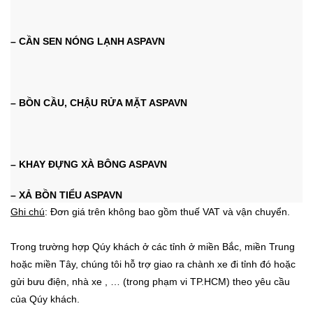
– CẦN SEN NÓNG LẠNH ASPAVN
– BỒN CẦU, CHẬU RỬA MẶT ASPAVN
– KHAY ĐỰNG XÀ BÔNG ASPAVN
– XẢ BỒN TIỂU ASPAVN
Ghi chú
: Đơn giá trên không bao gồm thuế VAT và vận chuyển.
Trong trường hợp Qúy khách ở các tỉnh ở miền Bắc, miền Trung
hoặc miền Tây, chúng tôi hỗ trợ giao ra chành xe đi tỉnh đó hoặc
gửi bưu điện, nhà xe , …
(trong phạm vi TP.HCM)
theo yêu cầu
của Qúy khách.