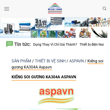
Bỏ
qua
nội
dung
Tin tức:
Dụng Thay Vì Chỉ Giá Thành?
Thiết bị điện Nanoco – Vì sao những công 
SẢN PHẨM
/
THIẾT BỊ VỆ SINH
/
ASPAVN
/
Kiếng soi
gương KA304A Aspavn
KIẾNG SOI GƯƠNG KA304A ASPAVN