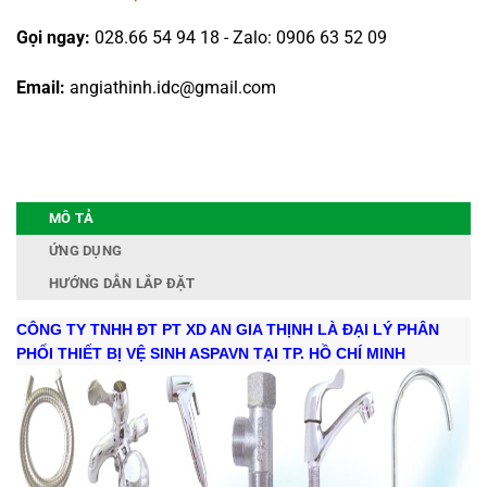
Gọi ngay:
028.66 54 94 18 - Zalo: 0906 63 52 09
Email:
angiathinh.idc@gmail.com
MÔ TẢ
ỨNG DỤNG
HƯỚNG DẪN LẮP ĐẶT
CÔNG TY TNHH ĐT PT XD AN GIA THỊNH LÀ ĐẠI LÝ PHÂN
PHỐI THIẾT BỊ VỆ SINH ASPAVN TẠI TP. HỒ CHÍ MINH