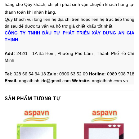
hàng cho Qúy khách, chi phí phát sinh vận chuyển khách hàng tự
thanh toán khi nhận hàng.
Qúy khách vui lòng liên hệ địa chỉ trên hoặc liên hệ trực tiếp thông
tin sau
để được tư vấn và hỗ trợ giá chiết khấu tốt nhất.
CÔNG TY TNHH ĐẦU TƯ PHÁT TRIỂN XÂY DỰNG AN GIA
THỊNH
Add:
242/1 - 1A Bà Hom, Phường Phú Lâm , Thành Phố Hồ Chí
Minh
Tel:
028 66 54 94 18
Zalo
:
0906 63 52 09
Hotline
:
0989 908 718
Email:
angiathinh.idc@gmail.com
Website:
angiathinh.
com.vn
SẢN PHẨM TƯƠNG TỰ