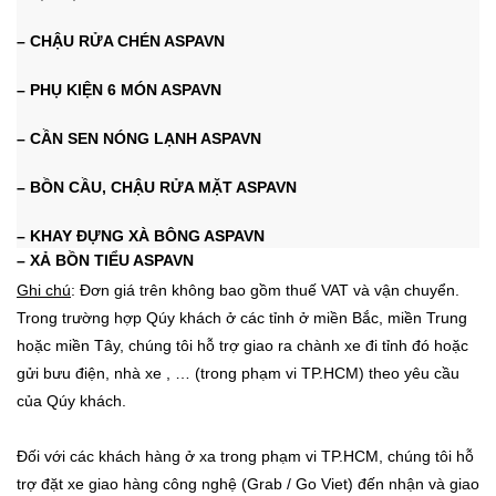
– CHẬU RỬA CHÉN ASPAVN
– PHỤ KIỆN 6 MÓN ASPAVN
– CẦN SEN NÓNG LẠNH ASPAVN
– BỒN CẦU, CHẬU RỬA MẶT ASPAVN
– KHAY ĐỰNG XÀ BÔNG ASPAVN
– XẢ BỒN TIỂU ASPAVN
Ghi chú
: Đơn giá trên không bao gồm thuế VAT và vận chuyển.
Trong trường hợp Qúy khách ở các tỉnh ở miền Bắc, miền Trung
hoặc miền Tây, chúng tôi hỗ trợ giao ra chành xe đi tỉnh đó hoặc
gửi bưu điện, nhà xe , …
(trong phạm vi TP.HCM)
theo yêu cầu
của Qúy khách.
Đối với các khách hàng ở xa trong phạm vi TP.HCM, chúng tôi hỗ
trợ đặt xe giao hàng công nghệ (Grab / Go Viet) đến nhận và giao