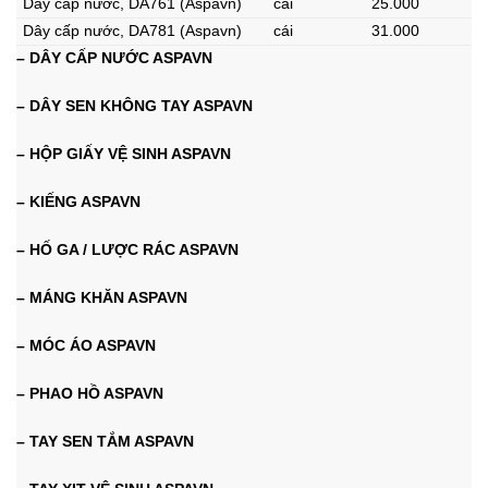
Dây cấp nước, DA761 (Aspavn)
cái
25.000
Dây cấp nước, DA781 (Aspavn)
cái
31.000
– DÂY CẤP NƯỚC ASPAVN
– DÂY SEN KHÔNG TAY ASPAVN
– HỘP GIẤY VỆ SINH ASPAVN
– KIẾNG ASPAVN
– HỐ GA / LƯỢC RÁC ASPAVN
– MÁNG KHĂN ASPAVN
– MÓC ÁO ASPAVN
– PHAO HỒ ASPAVN
– TAY SEN TẮM ASPAVN