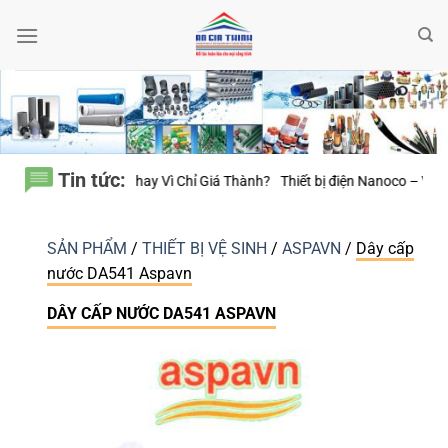
Bỏ
qua
nội
dung
Tin tức:
ụng Thay Vì Chỉ Giá Thành?
Thiết bị điện Nanoco – Vì sao những công tr
SẢN PHẨM
/
THIẾT BỊ VỆ SINH
/
ASPAVN
/
Dây cấp
nước DA541 Aspavn
DÂY CẤP NƯỚC DA541 ASPAVN