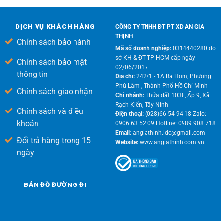
DỊCH VỤ KHÁCH HÀNG
CÔNG TY TNHH ĐT PT XD AN GIA
THỊNH
Chính sách bảo hành
Mã số doanh nghiệp:
0314440280 do
sở KH & ĐT TP HCM cấp ngày
Chính sách bảo mật
02/06/2017
thông tin
Địa chỉ:
242/1 - 1A Bà Hom, Phường
Phú Lâm , Thành Phố Hồ Chí Minh
Chính sách giao nhận
Chi nhánh:
Thửa đất 1038, Ấp 9, Xã
Rạch Kiến, Tây Ninh
Chính sách và điều
Điện thoại:
(028)66 54 94 18 Zalo:
khoản
0906 63 52 09 Hotline: 0989 908 718
Email:
angiathinh.idc@gmail.com
Đổi trả hàng trong 15
Website:
www.angiathinh.com.vn
ngày
BẢN ĐỒ ĐƯỜNG ĐI