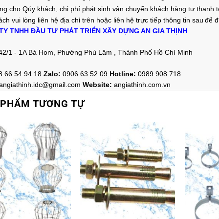
ng cho Qúy khách, chi phí phát sinh vận chuyển khách hàng tự thanh 
ch vui lòng liên hệ địa chỉ trên hoặc liên hệ trực tiếp thông tin sau
để đ
TY TNHH ĐẦU TƯ PHÁT TRIỂN XÂY DỰNG AN GIA THỊNH
42/1 - 1A Bà Hom, Phường Phú Lâm , Thành Phố Hồ Chí Minh
8 66 54 94 18
Zalo
:
0906 63 52 09
Hotline
:
0989 908 718
angiathinh.idc@gmail.com
Website:
angiathinh.
com.vn
 PHẨM TƯƠNG TỰ