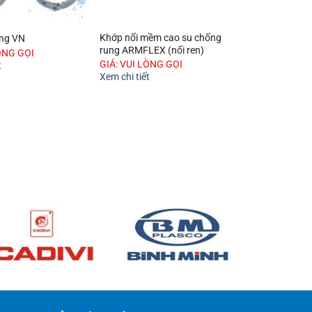
Khớp nối mềm cao su chống
ống VN
Bu lông, tán, l
rung ARMFLEX (nối ren)
ÒNG GỌI
GIÁ: VUI LÒNG
GIÁ: VUI LÒNG GỌI
t
Xem chi tiết
Xem chi tiết