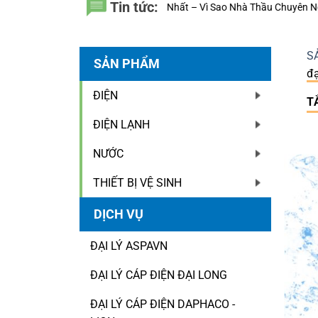
Tin tức:
 Nhựa Đệ Nhất – Vì Sao Nhà Thầu Chuyên Nghiệp Luôn Tính Đến 20 Năm
S
SẢN PHẨM
đ
ĐIỆN
T
ĐIỆN LẠNH
NƯỚC
THIẾT BỊ VỆ SINH
DỊCH VỤ
ĐẠI LÝ ASPAVN
ĐẠI LÝ CÁP ĐIỆN ĐẠI LONG
ĐẠI LÝ CÁP ĐIỆN DAPHACO -