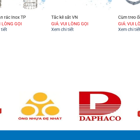
n rác Inox TP
Tắc kê sắt VN
Cùm treo 
UI LÒNG GỌI
GIÁ: VUI LÒNG GỌI
GIÁ: VUI L
tiết
Xem chi tiết
Xem chi tiế