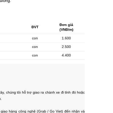
ulông.
Đơn giá
ĐVT
(VNĐ/m)
con
1.600
con
2.500
con
4.400
, chúng tôi hỗ trợ giao ra chành xe đi tỉnh đó hoặc
.
e giao hàng công nghệ (Grab / Go Viet) đến nhận và