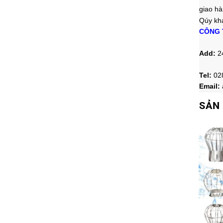
giao hà
Qúy khá
CÔNG 
Add:
2
Tel:
02
Email:
SẢN