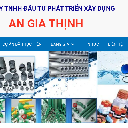
Y TNHH ĐẦU TƯ PHÁT TRIỂN XÂY DỰNG
AN GIA THỊNH
DỰ ÁN ĐÃ THỰC HIỆN
BẢNG GIÁ
TIN TỨC
LIÊN HỆ