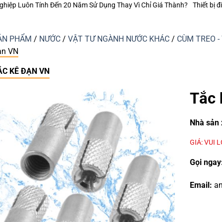
 Sử Dụng Thay Vì Chỉ Giá Thành?
Thiết bị điện Nanoco – Vì sao những c
ẢN PHẨM
/
NƯỚC
/
VẬT TƯ NGÀNH NƯỚC KHÁC
/
CÙM TREO - 
ạn VN
ẮC KÊ ĐẠN VN
Tắc 
Nhà sản 
GIÁ: VUI 
Gọi ngay
Email:
an