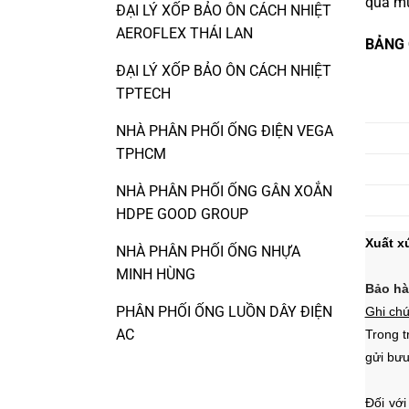
qua mũ
ĐẠI LÝ XỐP BẢO ÔN CÁCH NHIỆT
AEROFLEX THÁI LAN
BẢNG 
ĐẠI LÝ XỐP BẢO ÔN CÁCH NHIỆT
TPTECH
NHÀ PHÂN PHỐI ỐNG ĐIỆN VEGA
TPHCM
NHÀ PHÂN PHỐI ỐNG GÂN XOẮN
HDPE GOOD GROUP
Xuất x
NHÀ PHÂN PHỐI ỐNG NHỰA
MINH HÙNG
Bảo hà
PHÂN PHỐI ỐNG LUỒN DÂY ĐIỆN
Ghi ch
AC
Trong t
gửi bưu
Đối với