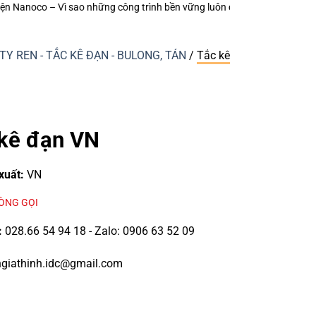
ông trình bền vững luôn chú trọng từng thiết bị điện nhỏ?
Keo Dán Bảo 
TY REN - TẮC KÊ ĐẠN - BULONG, TÁN
/
Tắc kê
kê đạn VN
xuất:
VN
LÒNG GỌI
:
028.66 54 94 18 - Zalo: 0906 63 52 09
giathinh.idc@gmail.com