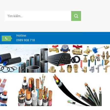
Tìm
kiếm:
Hotline:
0989 908 718