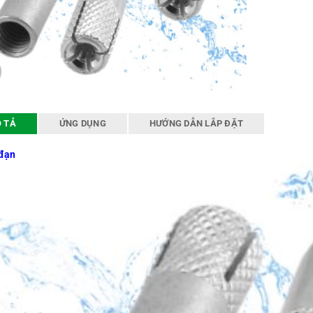
 TẢ
ỨNG DỤNG
HƯỚNG DẪN LẮP ĐẶT
 đạn