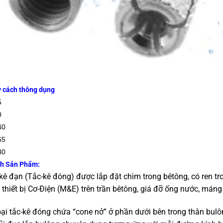
 cách thông dụng
5
0
40
65
80
nh Sản Phẩm:
kê đạn (Tắc-kê đóng) được lắp đặt chìm trong bêtông, có ren tr
 thiết bị Cơ-Điện (M&E) trên trần bêtông, giá đỡ ống nước, máng 
oại tắc-kê đóng chứa “cone nở” ở phần dưới bên trong thân bul