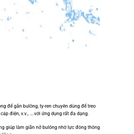
ong để gắn bulông, ty-ren chuyên dùng để treo
cáp điện, v.v., ….với ứng dụng rất đa dạng.
ông giúp làm giãn nở bulông nhờ lực đóng thông