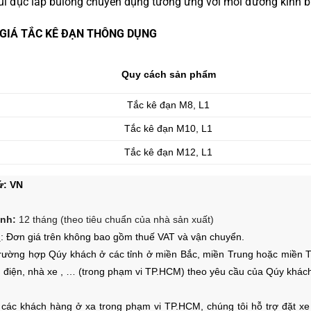
i đục lắp bulông chuyên dụng tương ứng với mỗi đường kính b
GIÁ TẮC KÊ ĐẠN THÔNG DỤNG
Quy cách sản phẩm
Tắc kê đạn M8, L1
Tắc kê đạn M10, L1
Tắc kê đạn M12, L1
ứ:
VN
nh:
12 tháng (theo tiêu chuẩn của nhà sản xuất)
ú
: Đơn giá trên không bao gồm thuế VAT và vận chuyển.
rường hợp Qúy khách ở các tỉnh ở miền Bắc, miền Trung hoặc miền Tây
 điện, nhà xe , …
(trong phạm vi TP.HCM)
theo yêu cầu của Qúy khách
 các khách hàng ở xa trong phạm vi TP.HCM, chúng tôi hỗ trợ đặt x