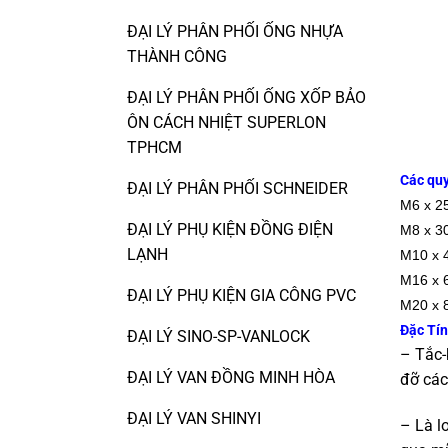
ĐẠI LÝ PHÂN PHỐI ỐNG NHỰA
THÀNH CÔNG
ĐẠI LÝ PHÂN PHỐI ỐNG XỐP BẢO
ÔN CÁCH NHIỆT SUPERLON
TPHCM
Các quy
ĐẠI LÝ PHÂN PHỐI SCHNEIDER
M6 x 2
ĐẠI LÝ PHỤ KIỆN ĐỒNG ĐIỆN
M8 x 3
LẠNH
M10 x 
M16 x 
ĐẠI LÝ PHỤ KIỆN GIA CÔNG PVC
M20 x 
Đặc Tí
ĐẠI LÝ SINO-SP-VANLOCK
– Tắc-
ĐẠI LÝ VAN ĐỒNG MINH HÒA
đỡ các
ĐẠI LÝ VAN SHINYI
– Là l