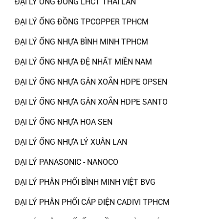
ĐẠI LÝ ỐNG ĐỒNG LHCT THÁI LAN
ĐẠI LÝ ỐNG ĐỒNG TPCOPPER TPHCM
ĐẠI LÝ ỐNG NHỰA BÌNH MINH TPHCM
ĐẠI LÝ ỐNG NHỰA ĐỆ NHẤT MIỀN NAM
ĐẠI LÝ ỐNG NHỰA GÂN XOẮN HDPE OPSEN
ĐẠI LÝ ỐNG NHỰA GÂN XOẮN HDPE SANTO
ĐẠI LÝ ỐNG NHỰA HOA SEN
ĐẠI LÝ ỐNG NHỰA LÝ XUÂN LAN
ĐẠI LÝ PANASONIC - NANOCO
ĐẠI LÝ PHÂN PHỐI BÌNH MINH VIỆT BVG
ĐẠI LÝ PHÂN PHỐI CÁP ĐIỆN CADIVI TPHCM