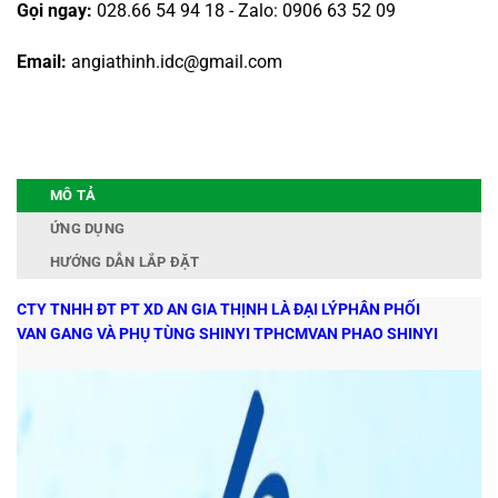
Gọi ngay:
028.66 54 94 18 - Zalo: 0906 63 52 09
Email:
angiathinh.idc@gmail.com
MÔ TẢ
ỨNG DỤNG
HƯỚNG DẪN LẮP ĐẶT
CTY TNHH ĐT PT XD AN GIA THỊNH LÀ ĐẠI LÝ
PHÂN PHỐI
VAN GANG VÀ PHỤ TÙNG SHINYI TPHCM
VAN PHAO SHINYI