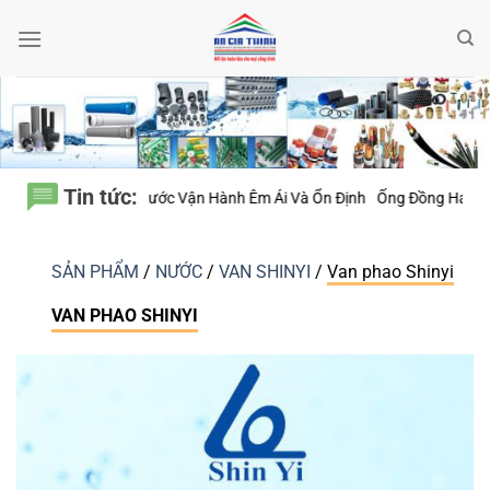
Bỏ
qua
nội
dung
Tin tức:
ước Vận Hành Êm Ái Và Ổn Định
Ống Đồng Hailiang – Một Chi Tiết Nhỏ
SẢN PHẨM
/
NƯỚC
/
VAN SHINYI
/
Van phao Shinyi
VAN PHAO SHINYI