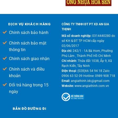
DỊCH VỤ KHÁCH HÀNG
CÔNG TY TNHH ĐT PT XD AN GIA
THỊNH
Chính sách bảo hành
Mã số doanh nghiệp:
0314440280 do
sở KH & ĐT TP HCM cấp ngày
Chính sách bảo mật
02/06/2017
thông tin
Địa chỉ:
242/1 - 1A Bà Hom, Phường
Phú Lâm , Thành Phố Hồ Chí Minh
Chính sách giao nhận
Chi nhánh:
Thửa đất 1038, Ấp 9, Xã
Rạch Kiến, Tây Ninh
Chính sách và điều
Điện thoại:
(028)66 54 94 18 Zalo:
khoản
0906 63 52 09 Hotline: 0989 908 718
Email:
angiathinh.idc@gmail.com
Đổi trả hàng trong 15
Website:
www.angiathinh.com.vn
ngày
BẢN ĐỒ ĐƯỜNG ĐI