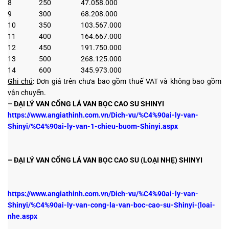
8
250
47.058.000
9
300
68.208.000
10
350
103.567.000
11
400
164.667.000
12
450
191.750.000
13
500
268.125.000
14
600
345.973.000
Ghi chú
: Đơn giá trên chưa bao gồm thuế VAT và không bao gồm
vận chuyển.
– ĐẠI LÝ VAN CỔNG LÁ VAN BỌC CAO SU SHINYI
https://www.angiathinh.com.vn/Dich-vu/%C4%90ai-ly-van-
Shinyi/%C4%90ai-ly-van-1-chieu-buom-Shinyi.aspx
– ĐẠI LÝ VAN CỔNG LÁ VAN BỌC CAO SU (LOẠI NHẸ) SHINYI
https://www.angiathinh.com.vn/Dich-vu/%C4%90ai-ly-van-
Shinyi/%C4%90ai-ly-van-cong-la-van-boc-cao-su-Shinyi-(loai-
nhe.aspx