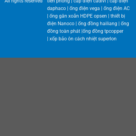
All rights reserved
tiền phong
|
cáp điện cadivi
|
cáp điện
daphaco
|
ống điện vega
|
ống điện AC
|
ống gân xoắn HDPE opsen
|
thiết bị
điện Nanoco
|
ống đồng hailiang
|
ống
đồng toàn phát
|
ống đồng tpcopper
|
xốp bảo ôn cách nhiệt superlon