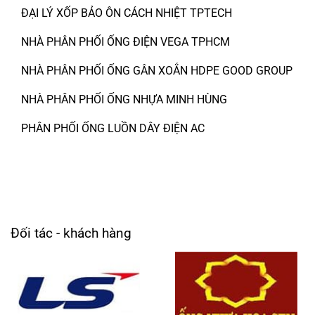
ĐẠI LÝ XỐP BẢO ÔN CÁCH NHIỆT TPTECH
NHÀ PHÂN PHỐI ỐNG ĐIỆN VEGA TPHCM
NHÀ PHÂN PHỐI ỐNG GÂN XOẮN HDPE GOOD GROUP
NHÀ PHÂN PHỐI ỐNG NHỰA MINH HÙNG
PHÂN PHỐI ỐNG LUỒN DÂY ĐIỆN AC
Đối tác - khách hàng