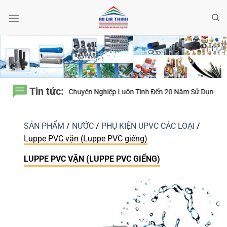
Bỏ
qua
nội
dung
Tin tức:
ầu Chuyên Nghiệp Luôn Tính Đến 20 Năm Sử Dụng Thay Vì Chỉ Giá Thàn
SẢN PHẨM
/
NƯỚC
/
PHỤ KIỆN UPVC CÁC LOẠI
/
Luppe PVC vặn (Luppe PVC giếng)
LUPPE PVC VẶN (LUPPE PVC GIẾNG)