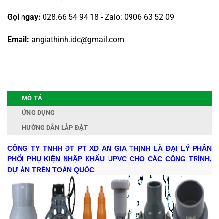
Gọi ngay:
028.66 54 94 18 - Zalo: 0906 63 52 09
Email:
angiathinh.idc@gmail.com
MÔ TẢ
ỨNG DỤNG
HƯỚNG DẪN LẮP ĐẶT
CÔNG TY TNHH ĐT PT XD AN GIA THỊNH LÀ ĐẠI LÝ PHÂN
PHỐI PHỤ KIỆN NHẬP KHẨU UPVC CHO CÁC CÔNG TRÌNH,
DỰ ÁN TRÊN TOÀN QUỐC