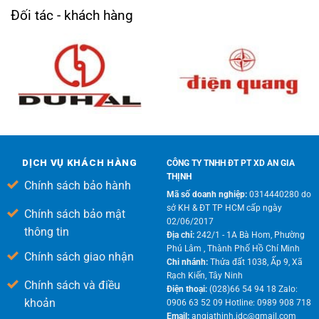
Đối tác - khách hàng
DỊCH VỤ KHÁCH HÀNG
CÔNG TY TNHH ĐT PT XD AN GIA
THỊNH
Chính sách bảo hành
Mã số doanh nghiệp:
0314440280 do
sở KH & ĐT TP HCM cấp ngày
Chính sách bảo mật
02/06/2017
thông tin
Địa chỉ:
242/1 - 1A Bà Hom, Phường
Phú Lâm , Thành Phố Hồ Chí Minh
Chính sách giao nhận
Chi nhánh:
Thửa đất 1038, Ấp 9, Xã
Rạch Kiến, Tây Ninh
Chính sách và điều
Điện thoại:
(028)66 54 94 18 Zalo:
khoản
0906 63 52 09 Hotline: 0989 908 718
Email:
angiathinh.idc@gmail.com