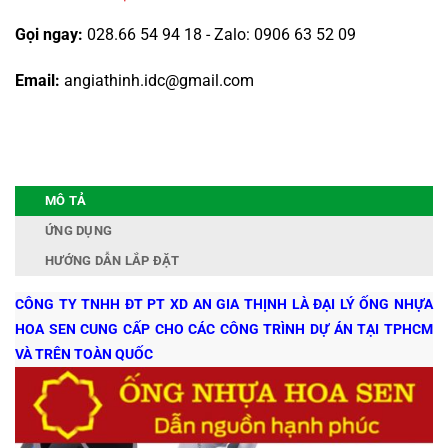
Gọi ngay:
028.66 54 94 18 - Zalo: 0906 63 52 09
Email:
angiathinh.idc@gmail.com
MÔ TẢ
ỨNG DỤNG
HƯỚNG DẪN LẮP ĐẶT
CÔNG TY TNHH ĐT PT XD AN GIA THỊNH LÀ ĐẠI LÝ ỐNG NHỰA
HOA SEN CUNG CẤP CHO CÁC CÔNG TRÌNH DỰ ÁN TẠI TPHCM
VÀ TRÊN TOÀN QUỐC