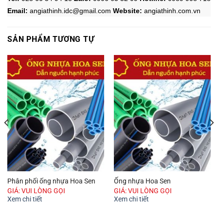
Email:
angiathinh.idc@gmail.com
Website:
angiathinh.
com.vn
SẢN PHẨM TƯƠNG TỰ
Phân phối ống nhựa Hoa Sen
Ống nhựa Hoa Sen
GIÁ: VUI LÒNG GỌI
GIÁ: VUI LÒNG GỌI
Xem chi tiết
Xem chi tiết