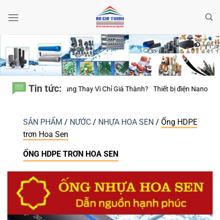
Bỏ
qua
nội
dung
Tin tức:
ì Chỉ Giá Thành?
Thiết bị điện Nanoco – Vì sao những công trình bền vữ
SẢN PHẨM
/
NƯỚC
/
NHỰA HOA SEN
/
Ống HDPE
trơn Hoa Sen
ỐNG HDPE TRƠN HOA SEN