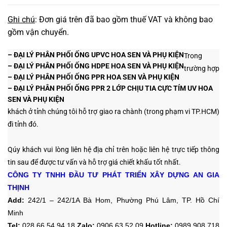
Ghi chú
: Đơn giá trên đã bao gồm thuế VAT và không bao
gồm vận chuyển.
– ĐẠI LÝ
PHÂN PHỐI ỐNG UPVC HOA SEN VÀ PHỤ KIỆN
Trong
– ĐẠI LÝ
PHÂN PHỐI ỐNG HDPE HOA SEN VÀ PHỤ KIỆN
trường hợp
– ĐẠI LÝ
PHÂN PHỐI ỐNG PPR HOA SEN VÀ PHỤ KIỆN
– ĐẠI LÝ
PHÂN PHỐI ỐNG PPR 2 LỚP CHỊU TIA CỰC TÍM UV HOA
SEN VÀ PHỤ KIỆN
khách ở tỉnh chúng tôi hỗ trợ giao ra chành (trong phạm vi TP.HCM)
đi tỉnh đó.
Qúy khách vui lòng liên hệ địa chỉ trên hoặc liên hệ trực tiếp thông
tin sau
để được tư vấn và hỗ trợ giá chiết khấu tốt nhất.
CÔNG TY TNHH ĐẦU TƯ PHÁT TRIỂN XÂY DỰNG AN GIA
THỊNH
Add:
242/1 – 242/1A Bà Hom, Phường Phú Lâm, TP. Hồ Chí
Minh
Tel:
028 66 54 94 18
Zalo
:
0906 63 52 09
Hotline
:
0989 908 718