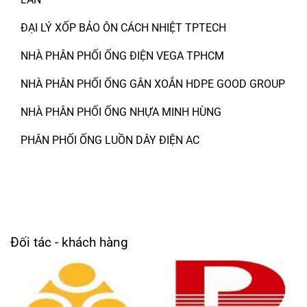
ĐẠI LÝ XỐP BẢO ÔN CÁCH NHIỆT TPTECH
NHÀ PHÂN PHỐI ỐNG ĐIỆN VEGA TPHCM
NHÀ PHÂN PHỐI ỐNG GÂN XOẮN HDPE GOOD GROUP
NHÀ PHÂN PHỐI ỐNG NHỰA MINH HÙNG
PHÂN PHỐI ỐNG LUỒN DÂY ĐIỆN AC
Đối tác - khách hàng