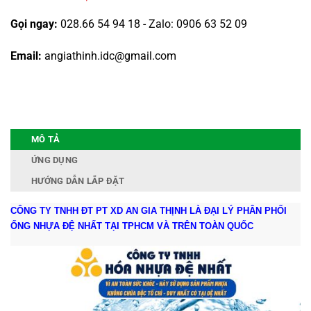
Gọi ngay:
028.66 54 94 18 - Zalo: 0906 63 52 09
Email:
angiathinh.idc@gmail.com
MÔ TẢ
ỨNG DỤNG
HƯỚNG DẪN LẮP ĐẶT
CÔNG TY TNHH ĐT PT XD AN GIA THỊNH LÀ ĐẠI LÝ PHÂN PHỐI
ỐNG NHỰA ĐỆ NHẤT TẠI TPHCM VÀ TRÊN TOÀN QUỐC