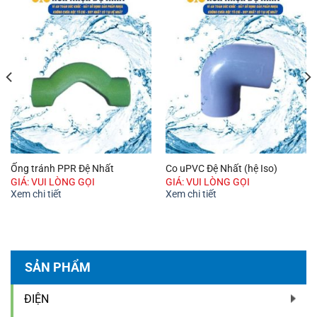
Ống tránh PPR Đệ Nhất
Co uPVC Đệ Nhất (hệ Iso)
GIÁ: VUI LÒNG GỌI
GIÁ: VUI LÒNG GỌI
Xem chi tiết
Xem chi tiết
SẢN PHẨM
ĐIỆN