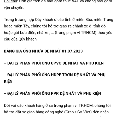
Ghi chú
: Đơn giá trên đã bao gồm thuế VAT và không bao gồm
vận chuyển.
Trong trường hợp Qúy khách ở các tỉnh ở miền Bắc, miền Trung
hoặc miền Tây, chúng tôi hỗ trợ giao ra chành xe đi tỉnh đó
hoặc gửi bưu điện, nhà xe , … (trong phạm vi TP.HCM) theo yêu
cầu của Qúy khách.
BẢNG GIÁ ỐNG NHỰA ĐỆ NHẤT 01.07.2023
– ĐẠI LÝ PHÂN PHỐI
ỐNG UPVC ĐỆ NHẤT VÀ PHỤ KIỆN
– ĐẠI LÝ PHÂN PHỐI
ỐNG HDPE TRƠN ĐỆ NHẤT VÀ PHỤ
KIỆN
– ĐẠI LÝ PHÂN PHỐI
ỐNG PPR ĐỆ NHẤT VÀ PHỤ KIỆN
Đối với các khách hàng ở xa trong phạm vi TP.HCM, chúng tôi
hỗ trợ đặt xe giao hàng công nghệ (Grab / Go Viet) đến nhận