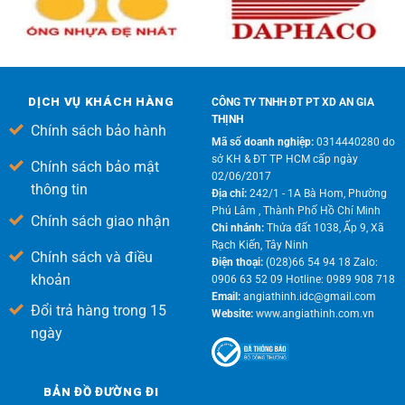
DỊCH VỤ KHÁCH HÀNG
CÔNG TY TNHH ĐT PT XD AN GIA
THỊNH
Chính sách bảo hành
Mã số doanh nghiệp:
0314440280 do
sở KH & ĐT TP HCM cấp ngày
Chính sách bảo mật
02/06/2017
thông tin
Địa chỉ:
242/1 - 1A Bà Hom, Phường
Phú Lâm , Thành Phố Hồ Chí Minh
Chính sách giao nhận
Chi nhánh:
Thửa đất 1038, Ấp 9, Xã
Rạch Kiến, Tây Ninh
Chính sách và điều
Điện thoại:
(028)66 54 94 18 Zalo:
khoản
0906 63 52 09 Hotline: 0989 908 718
Email:
angiathinh.idc@gmail.com
Đổi trả hàng trong 15
Website:
www.angiathinh.com.vn
ngày
BẢN ĐỒ ĐƯỜNG ĐI