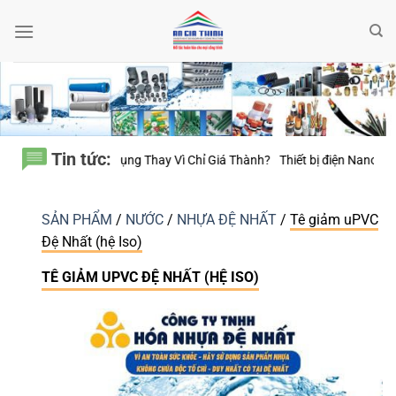
Bỏ
qua
nội
dung
Tin tức:
ử Dụng Thay Vì Chỉ Giá Thành?
Thiết bị điện Nanoco – Vì sao những côn
SẢN PHẨM
/
NƯỚC
/
NHỰA ĐỆ NHẤT
/
Tê giảm uPVC
Đệ Nhất (hệ Iso)
TÊ GIẢM UPVC ĐỆ NHẤT (HỆ ISO)