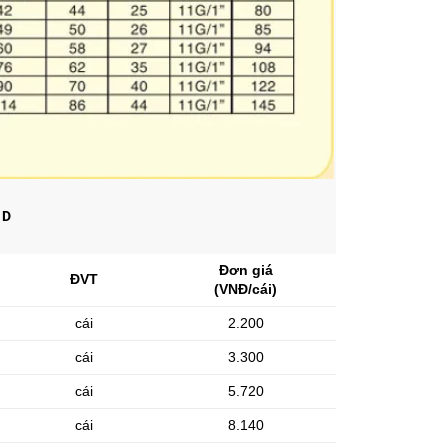
 D
Đơn giá
ĐVT
(VNĐ/cái)
cái
2.200
cái
3.300
cái
5.720
cái
8.140