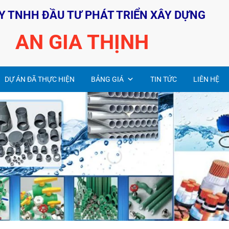
Y TNHH ĐẦU TƯ PHÁT TRIỂN XÂY DỰNG
AN GIA THỊNH
DỰ ÁN ĐÃ THỰC HIỆN
BẢNG GIÁ
TIN TỨC
LIÊN HỆ