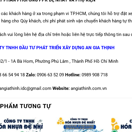
 các khách hàng ở xa trong phạm vi TP.HCM, chúng tôi hỗ trợ đặt x
 hàng cho Qúy khách, chi phí phát sinh vận chuyển khách hàng tự t
ch vui lòng liên hệ địa chỉ trên hoặc liên hệ trực tiếp thông tin sau
TY TNHH ĐẦU TƯ PHÁT TRIỂN XÂY DỰNG AN GIA THỊNH
42/1 - 1A Bà Hom, Phường Phú Lâm , Thành Phố Hồ Chí Minh
8 66 54 94 18
Zalo:
0906 63 52 09
Hotline
:
0989 908 718
angiathinh.idc@gmail.com
Website:
angiathinh.com.vn
 PHẨM TƯƠNG TỰ