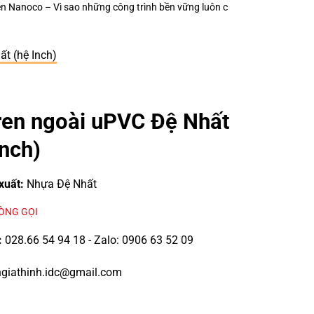
 trình bền vững luôn chú trọng từng thiết bị điện nhỏ?
Keo Dán Bảo Ôn 
t (hệ Inch)
ren ngoài uPVC Đệ Nhất
Inch)
xuất:
Nhựa Đệ Nhất
LÒNG GỌI
:
028.66 54 94 18 - Zalo: 0906 63 52 09
giathinh.idc@gmail.com