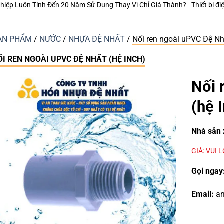
 Dụng Thay Vì Chỉ Giá Thành?
Thiết bị điện Nanoco – Vì sao những công
ẢN PHẨM
/
NƯỚC
/
NHỰA ĐỆ NHẤT
/
Nối ren ngoài uPVC Đệ Nhấ
ỐI REN NGOÀI UPVC ĐỆ NHẤT (HỆ INCH)
Nối 
(hệ 
Nhà sản 
GIÁ: VUI 
Gọi ngay
Email:
an