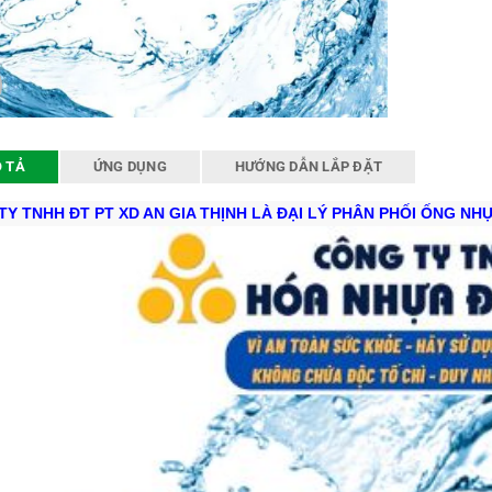
 TẢ
ỨNG DỤNG
HƯỚNG DẪN LẮP ĐẶT
TY TNHH ĐT PT XD AN GIA THỊNH LÀ ĐẠI LÝ PHÂN PHỐI ỐNG N