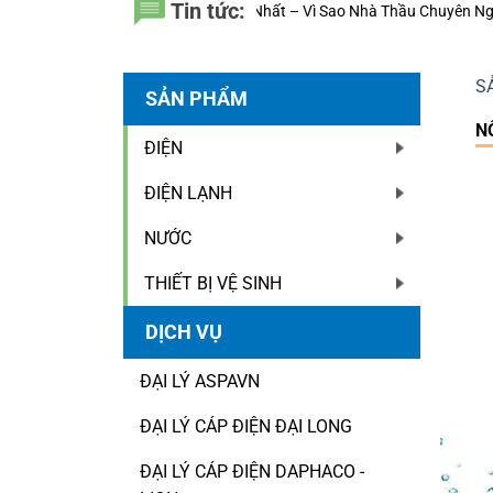
Tin tức:
ựa Đệ Nhất – Vì Sao Nhà Thầu Chuyên Nghiệp Luôn Tính Đến 20 Năm Sử
S
SẢN PHẨM
N
ĐIỆN
ĐIỆN LẠNH
NƯỚC
THIẾT BỊ VỆ SINH
DỊCH VỤ
ĐẠI LÝ ASPAVN
ĐẠI LÝ CÁP ĐIỆN ĐẠI LONG
ĐẠI LÝ CÁP ĐIỆN DAPHACO -