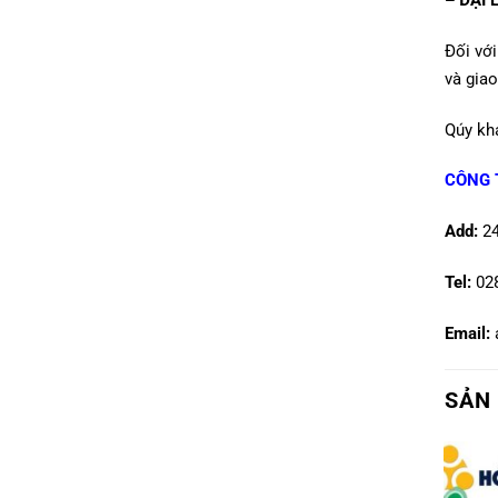
Đối với
và giao
Qúy khá
CÔNG 
Add:
2
Tel:
02
Email:
SẢN