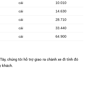
cái
10.010
cái
14.630
cái
28.710
cái
33.440
cái
64.900
y, chúng tôi hỗ trợ giao ra chành xe đi tỉnh đó
y khách.