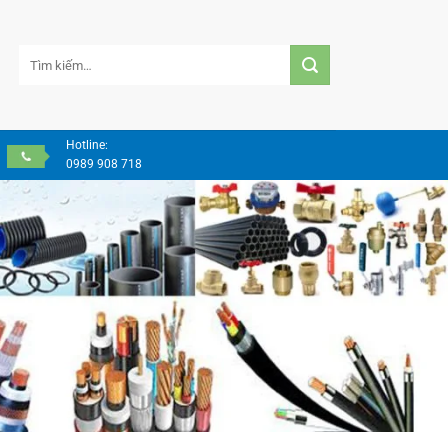
Tìm
kiếm:
Hotline:
0989 908 718