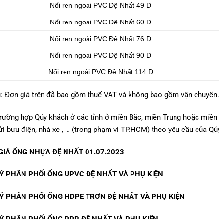
Nối ren ngoài PVC Đệ Nhất 49 D
Nối ren ngoài PVC Đệ Nhất 60 D
Nối ren ngoài PVC Đệ Nhất 76 D
Nối ren ngoài PVC Đệ Nhất 90 D
Nối ren ngoài PVC Đệ Nhất 114 D
ú
: Đơn giá trên đã bao gồm thuế VAT và không bao gồm vận chuyển.
rường hợp Qúy khách ở các tỉnh ở miền Bắc, miền Trung hoặc miền Tâ
i bưu điện, nhà xe , … (trong phạm vi TP.HCM) theo yêu cầu của Qú
GIÁ ỐNG NHỰA ĐỆ NHẤT 01.07.2023
LÝ PHÂN PHỐI
ỐNG UPVC ĐỆ NHẤT VÀ PHỤ KIỆN
LÝ PHÂN PHỐI
ỐNG HDPE TRƠN ĐỆ NHẤT VÀ PHỤ KIỆN
LÝ PHÂN PHỐI
ỐNG PPR ĐỆ NHẤT VÀ PHỤ KIỆN