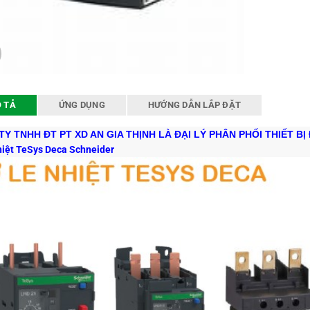
 TẢ
ỨNG DỤNG
HƯỚNG DẪN LẮP ĐẶT
Y TNHH ĐT PT XD AN GIA THỊNH LÀ ĐẠI LÝ PHÂN PHỐI THIẾT BỊ 
hiệt TeSys Deca Schneider