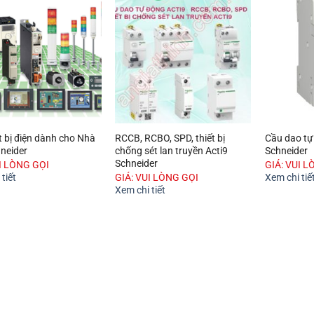
ết bị điện dành cho Nhà
RCCB, RCBO, SPD, thiết bị
Cầu dao tự
neider
chống sét lan truyền Acti9
Schneider
Schneider
UI LÒNG GỌI
GIÁ: VUI L
tiết
GIÁ: VUI LÒNG GỌI
Xem chi tiế
Xem chi tiết