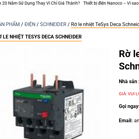
Chỉ Giá Thành?
Thiết bị điện Nanoco – Vì sao những công trình bền vững
ẢN PHẨM
/
ĐIỆN
/
SCHNEIDER
/
Rờ le nhiệt TeSys Deca Schnei
Ờ LE NHIỆT TESYS DECA SCHNEIDER
Rờ l
Schn
Nhà sản 
GIÁ: VUI 
Gọi ngay
Email:
an