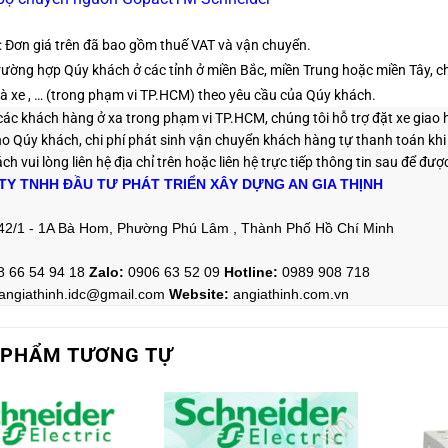
: Đơn giá trên đã bao gồm thuế VAT và vận chuyển.
rường hợp Qúy khách ở các tỉnh ở miền Bắc, miền Trung hoặc miền Tây, chú
à xe , …
(trong phạm vi TP.HCM)
theo yêu cầu của Qúy khách.
 các khách hàng ở xa trong phạm vi TP.HCM, chúng tôi hỗ trợ đặt xe giao
o Qúy khách, chi phí phát sinh vận chuyển khách hàng tự thanh toán kh
h vui lòng liên hệ địa chỉ trên hoặc liên hệ trực tiếp thông tin sau
để được
TY TNHH ĐẦU TƯ PHÁT TRIỂN XÂY DỰNG AN GIA THỊNH
42/1 - 1A Bà Hom, Phường Phú Lâm , Thành Phố Hồ Chí Minh
8 66 54 94 18
Zalo
:
0906 63 52 09
Hotline
:
0989 908 718
angiathinh.idc@gmail.com
Website:
angiathinh.
com.vn
 PHẨM TƯƠNG TỰ