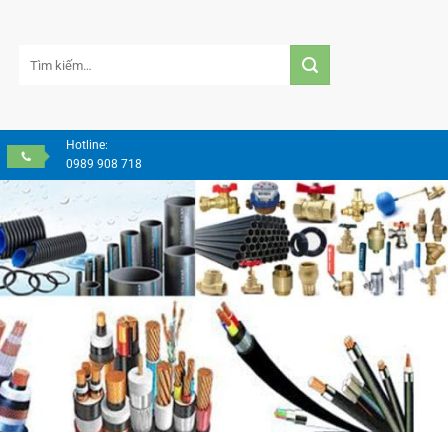
Tìm
kiếm:
Hotline:
0989 908 718