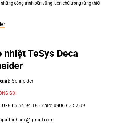
 luôn chú trọng từng thiết bị điện nhỏ?
Keo Dán Bảo Ôn Superlon – Vì 
der
e nhiệt TeSys Deca
eider
xuất:
Schneider
LÒNG GỌI
:
028.66 54 94 18 - Zalo: 0906 63 52 09
giathinh.idc@gmail.com