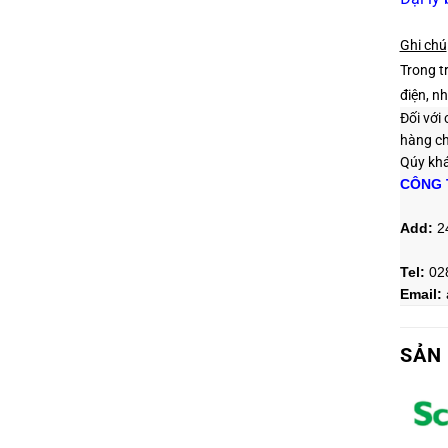
Ghi chú
Trong t
điện, nh
Đối với
hàng ch
Qúy khác
CÔNG 
Add:
2
Tel:
02
Email:
SẢN