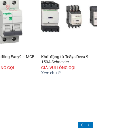
 động Easy9 – MCB
Khởi động từ TeSys Deca 9-
150A Schneider
ÒNG GỌI
GIÁ: VUI LÒNG GỌI
t
Xem chi tiết