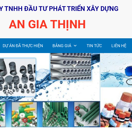
Y TNHH ĐẦU TƯ PHÁT TRIỂN XÂY DỰNG
AN GIA THỊNH
DỰ ÁN ĐÃ THỰC HIỆN
BẢNG GIÁ
TIN TỨC
LIÊN HỆ