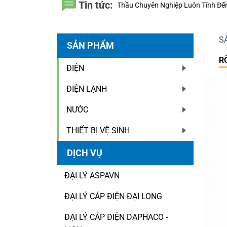
Tin tức:
ì Sao Nhà Thầu Chuyên Nghiệp Luôn Tính Đến 20 Năm Sử Dụng Thay Vì 
S
SẢN PHẨM
R
ĐIỆN
ĐIỆN LẠNH
NƯỚC
THIẾT BỊ VỆ SINH
DỊCH VỤ
ĐẠI LÝ ASPAVN
ĐẠI LÝ CÁP ĐIỆN ĐẠI LONG
ĐẠI LÝ CÁP ĐIỆN DAPHACO -