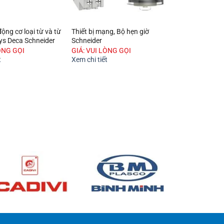
ộng cơ loại từ và từ
Thiết bị mạng, Bộ hẹn giờ
Phích cắm & Ổ
Sys Deca Schneider
Schneider
nghiệp Series 
ÒNG GỌI
GIÁ: VUI LÒNG GỌI
GIÁ: VUI LÒNG
t
Xem chi tiết
Xem chi tiết