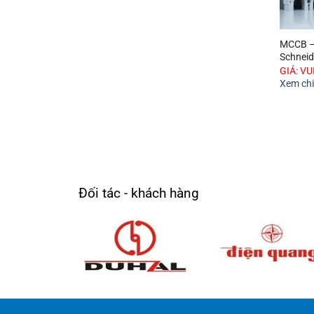
MCCB –
Schneid
GIÁ: V
Xem chi 
Đối tác - khách hàng