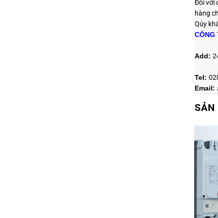
Đối với
hàng ch
Qúy khác
CÔNG 
Add:
2
Tel:
02
Email:
SẢN