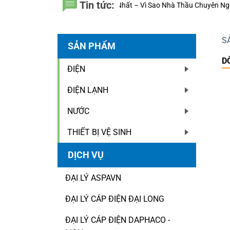
Tin tức:
ng Nhựa Đệ Nhất – Vì Sao Nhà Thầu Chuyên Nghiệp Luôn Tính Đến 20 Nă
S
SẢN PHẨM
D
ĐIỆN
ĐIỆN LẠNH
NƯỚC
THIẾT BỊ VỆ SINH
DỊCH VỤ
ĐẠI LÝ ASPAVN
ĐẠI LÝ CÁP ĐIỆN ĐẠI LONG
ĐẠI LÝ CÁP ĐIỆN DAPHACO -