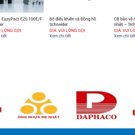
 EasyPact EZS 100E/F
Bộ điểu khiển và Đồng hồ
CB bảo vệ đ
er
Schneider
nhiệt – Te
UI LÒNG GỌI
GIÁ: VUI LÒNG GỌI
GIÁ: VUI L
tiết
Xem chi tiết
Xem chi tiế