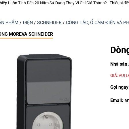
m Sử Dụng Thay Vì Chỉ Giá Thành?
Thiết bị điện Nanoco – Vì sao những
ẢN PHẨM
/
ĐIỆN
/
SCHNEIDER
/
CÔNG TẮC, Ổ CÁM ĐIỆN VÀ P
ÒNG MOREVA SCHNEIDER
Dòng
Nhà sản 
GIÁ: VUI 
Gọi ngay
Email:
an