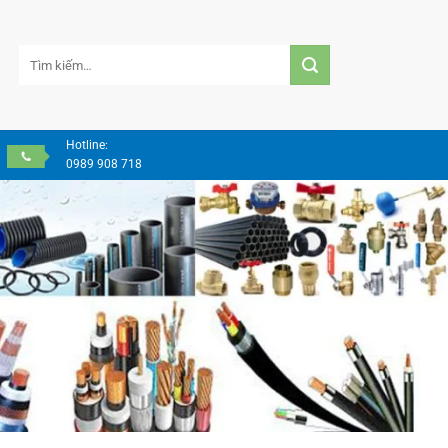
Tìm
kiếm:
Hotline:
0989 908 718