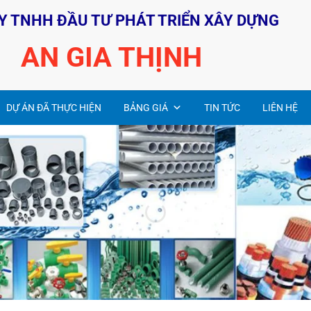
Y TNHH ĐẦU TƯ PHÁT TRIỂN XÂY DỰNG
AN GIA THỊNH
DỰ ÁN ĐÃ THỰC HIỆN
BẢNG GIÁ
TIN TỨC
LIÊN HỆ