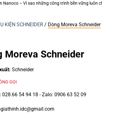
 công trình bền vững luôn chú trọng từng thiết bị điện nhỏ?
Keo Dán Bảo
HỤ KIỆN SCHNEIDER
/
Dòng Moreva Schneider
 Moreva Schneider
xuất:
Schneider
LÒNG GỌI
:
028.66 54 94 18 - Zalo: 0906 63 52 09
giathinh.idc@gmail.com