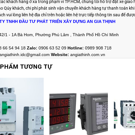
 các khách hàng ở xa trong phạm vi TP.HCM, chúng tôi hỗ trợ đặt xe giao
o Qúy khách, chi phí phát sinh vận chuyển khách hàng tự thanh toán kh
h vui lòng liên hệ địa chỉ trên hoặc liên hệ trực tiếp thông tin sau
để được
TY TNHH ĐẦU TƯ PHÁT TRIỂN XÂY DỰNG AN GIA THỊNH
42/1 - 1A Bà Hom, Phường Phú Lâm , Thành Phố Hồ Chí Minh
8 66 54 94 18
Zalo
:
0906 63 52 09
Hotline
:
0989 908 718
angiathinh.idc@gmail.com
Website:
angiathinh.
com.vn
 PHẨM TƯƠNG TỰ