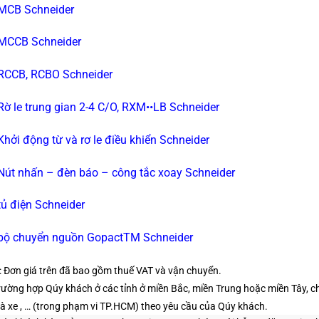
 MCB Schneider
 MCCB Schneider
 RCCB, RCBO Schneider
 Rờ le trung gian 2-4 C/O, RXM••LB Schneider
 Khởi động từ và rơ le điều khiển Schneider
 Nút nhấn – đèn báo – công tắc xoay Schneider
 tủ điện Schneider
 bộ chuyển nguồn GopactTM Schneider
: Đơn giá trên đã bao gồm thuế VAT và vận chuyển.
rường hợp Qúy khách ở các tỉnh ở miền Bắc, miền Trung hoặc miền Tây, chú
à xe , …
(trong phạm vi TP.HCM)
theo yêu cầu của Qúy khách.