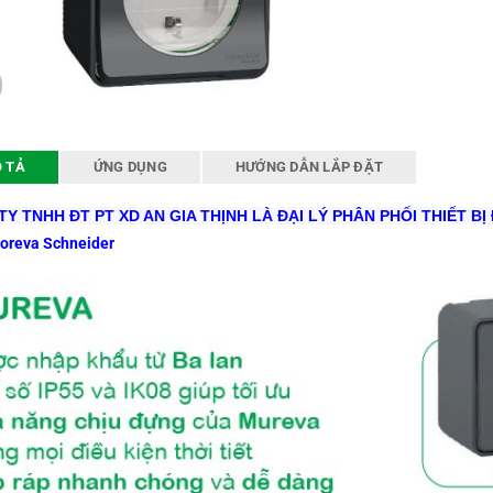
 TẢ
ỨNG DỤNG
HƯỚNG DẪN LẮP ĐẶT
Y TNHH ĐT PT XD AN GIA THỊNH LÀ ĐẠI LÝ PHÂN PHỐI THIẾT BỊ 
oreva Schneider