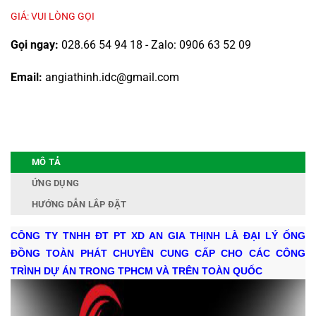
GIÁ: VUI LÒNG GỌI
Gọi ngay:
028.66 54 94 18 - Zalo: 0906 63 52 09
Email:
angiathinh.idc@gmail.com
MÔ TẢ
ỨNG DỤNG
HƯỚNG DẪN LẮP ĐẶT
CÔNG TY TNHH ĐT PT XD AN GIA THỊNH LÀ ĐẠI LÝ ỐNG
ĐỒNG TOÀN PHÁT CHUYÊN CUNG CẤP CHO CÁC CÔNG
TRÌNH DỰ ÁN TRONG TPHCM VÀ TRÊN TOÀN QUỐC