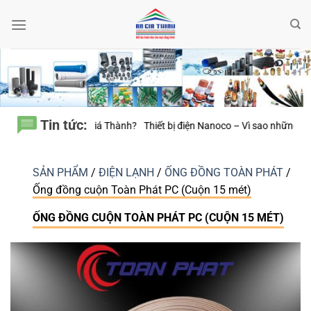
Bỏ
qua
nội
dung
Tin tức:
ành?
Thiết bị điện Nanoco – Vì sao những công trình bền vững luôn chú tr
SẢN PHẨM
/
ĐIỆN LẠNH
/
ỐNG ĐỒNG TOÀN PHÁT
/
Ống đồng cuộn Toàn Phát PC (Cuộn 15 mét)
ỐNG ĐỒNG CUỘN TOÀN PHÁT PC (CUỘN 15 MÉT)