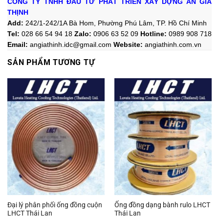
CÔNG TY TNHH ĐẦU TƯ PHÁT TRIỂN XÂY DỰNG AN GIA
THỊNH
Add:
242/1-242/1A Bà Hom, Phường Phú Lâm, TP. Hồ Chí Minh
Tel:
028 66 54 94 18
Zalo
:
0906 63 52 09
Hotline
:
0989 908 718
Email:
angiathinh.idc@gmail.com
Website:
angiathinh.
com.vn
SẢN PHẨM TƯƠNG TỰ
Đại lý phân phối ống đồng cuộn
Ống đồng dạng bành rulo LHCT
LHCT Thái Lan
Thái Lan