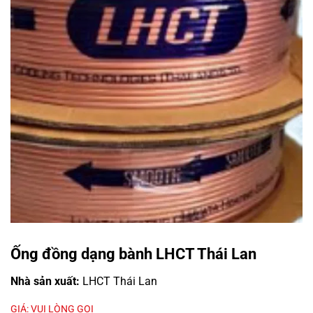
Ống đồng dạng bành LHCT Thái Lan
Nhà sản xuất:
LHCT Thái Lan
GIÁ: VUI LÒNG GỌI