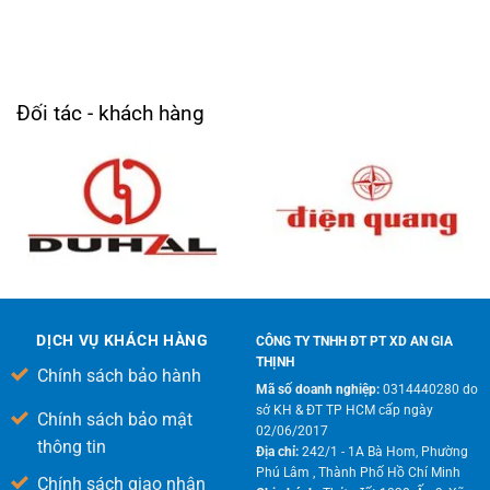
Đối tác - khách hàng
DỊCH VỤ KHÁCH HÀNG
CÔNG TY TNHH ĐT PT XD AN GIA
THỊNH
Chính sách bảo hành
Mã số doanh nghiệp:
0314440280 do
sở KH & ĐT TP HCM cấp ngày
Chính sách bảo mật
02/06/2017
thông tin
Địa chỉ:
242/1 - 1A Bà Hom, Phường
Phú Lâm , Thành Phố Hồ Chí Minh
Chính sách giao nhận