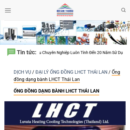
Bỏ
qua
nội
dung
Tin tức:
huyên Nghiệp Luôn Tính Đến 20 Năm Sử Dụng Thay Vì Chỉ Giá Thành?
T
DỊCH VỤ
/
ĐẠI LÝ ỐNG ĐỒNG LHCT THÁI LAN
/
Ống
đồng dạng bành LHCT Thái Lan
ỐNG ĐỒNG DẠNG BÀNH LHCT THÁI LAN