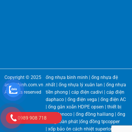
Copyright © 2025
ống nhựa bình minh
|
ống nhựa đệ
angiathinh.com.vn
.
nhất
|
ống nhựa lý xuân lan
|
ống nhựa
All rights reserved
tiền phong
|
cáp điện cadivi
|
cáp điện
daphaco
|
ống điện vega
|
ống điện AC
|
ống gân xoắn HDPE opsen
|
thiết bị
điện Nanoco
|
ống đồng hailiang
|
ống
0989 908 718
đồng toàn phát
|
ống đồng tpcopper
|
xốp bảo ôn cách nhiệt superlon