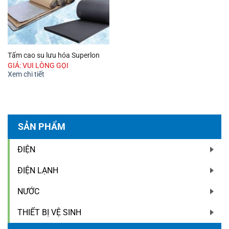
Tấm cao su lưu hóa Superlon
GIÁ: VUI LÒNG GỌI
Xem chi tiết
SẢN PHẨM
ĐIỆN
ĐIỆN LẠNH
NƯỚC
THIẾT BỊ VỆ SINH