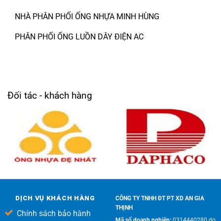
NHÀ PHÂN PHỐI ỐNG NHỰA MINH HÙNG
PHÂN PHỐI ỐNG LUỒN DÂY ĐIỆN AC
Đối tác - khách hàng
DỊCH VỤ KHÁCH HÀNG
CÔNG TY TNHH ĐT PT XD AN GIA
THỊNH
Chính sách bảo hành
Mã số doanh nghiệp:
0314440280 do