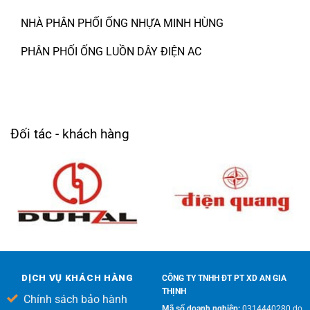
NHÀ PHÂN PHỐI ỐNG NHỰA MINH HÙNG
PHÂN PHỐI ỐNG LUỒN DÂY ĐIỆN AC
Đối tác - khách hàng
DỊCH VỤ KHÁCH HÀNG
CÔNG TY TNHH ĐT PT XD AN GIA
THỊNH
Chính sách bảo hành
Mã số doanh nghiệp:
0314440280 do