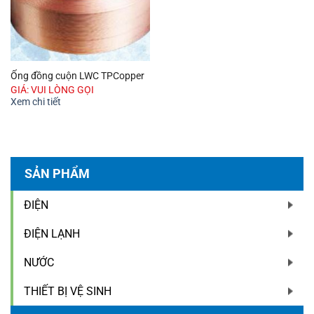
Ống đồng cuộn LWC TPCopper
GIÁ: VUI LÒNG GỌI
Xem chi tiết
SẢN PHẨM
ĐIỆN
ĐIỆN LẠNH
NƯỚC
THIẾT BỊ VỆ SINH