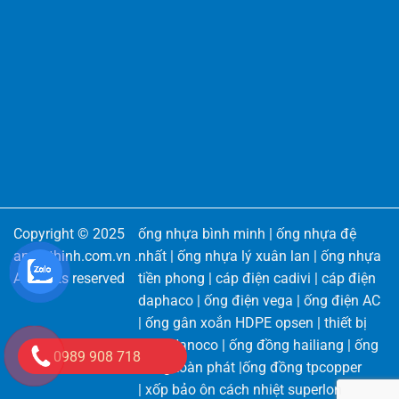
Copyright © 2025
ống nhựa bình minh
|
ống nhựa đệ
angiathinh.com.vn
.
nhất
|
ống nhựa lý xuân lan
|
ống nhựa
All rights reserved
tiền phong
|
cáp điện cadivi
|
cáp điện
daphaco
|
ống điện vega
|
ống điện AC
|
ống gân xoắn HDPE opsen
|
thiết bị
điện Nanoco
|
ống đồng hailiang
|
ống
0989 908 718
đồng toàn phát
|
ống đồng tpcopper
|
xốp bảo ôn cách nhiệt superlon