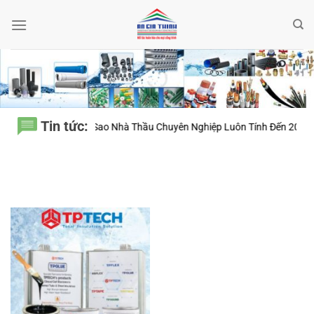
Bỏ
qua
nội
dung
Tin tức:
a Đệ Nhất – Vì Sao Nhà Thầu Chuyên Nghiệp Luôn Tính Đến 20 Năm Sử 