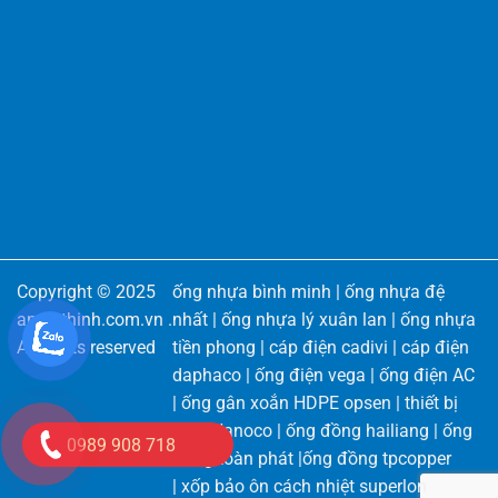
Copyright © 2025
ống nhựa bình minh
|
ống nhựa đệ
angiathinh.com.vn
.
nhất
|
ống nhựa lý xuân lan
|
ống nhựa
All rights reserved
tiền phong
|
cáp điện cadivi
|
cáp điện
daphaco
|
ống điện vega
|
ống điện AC
|
ống gân xoắn HDPE opsen
|
thiết bị
điện Nanoco
|
ống đồng hailiang
|
ống
0989 908 718
đồng toàn phát
|
ống đồng tpcopper
|
xốp bảo ôn cách nhiệt superlon