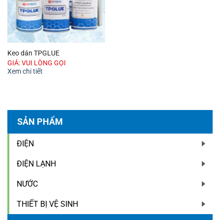
Keo dán TPGLUE
GIÁ: VUI LÒNG GỌI
Xem chi tiết
SẢN PHẨM
ĐIỆN
ĐIỆN LẠNH
NƯỚC
THIẾT BỊ VỆ SINH