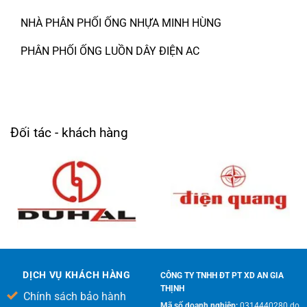
NHÀ PHÂN PHỐI ỐNG NHỰA MINH HÙNG
PHÂN PHỐI ỐNG LUỒN DÂY ĐIỆN AC
Đối tác - khách hàng
DỊCH VỤ KHÁCH HÀNG
CÔNG TY TNHH ĐT PT XD AN GIA
THỊNH
Chính sách bảo hành
Mã số doanh nghiệp:
0314440280 do