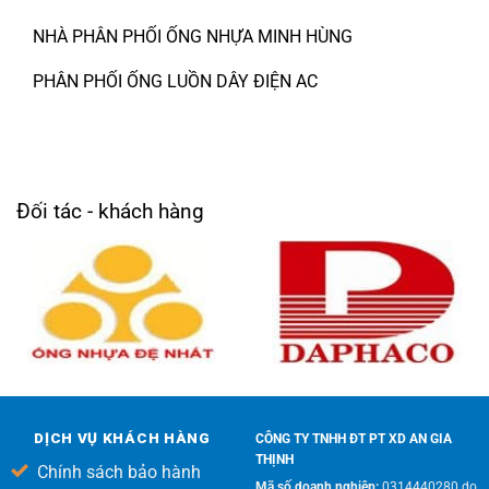
NHÀ PHÂN PHỐI ỐNG NHỰA MINH HÙNG
PHÂN PHỐI ỐNG LUỒN DÂY ĐIỆN AC
Đối tác - khách hàng
DỊCH VỤ KHÁCH HÀNG
CÔNG TY TNHH ĐT PT XD AN GIA
THỊNH
Chính sách bảo hành
Mã số doanh nghiệp:
0314440280 do