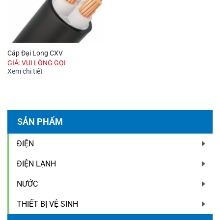
Cáp Đại Long CXV
GIÁ: VUI LÒNG GỌI
Xem chi tiết
SẢN PHẨM
ĐIỆN
ĐIỆN LẠNH
NƯỚC
THIẾT BỊ VỆ SINH