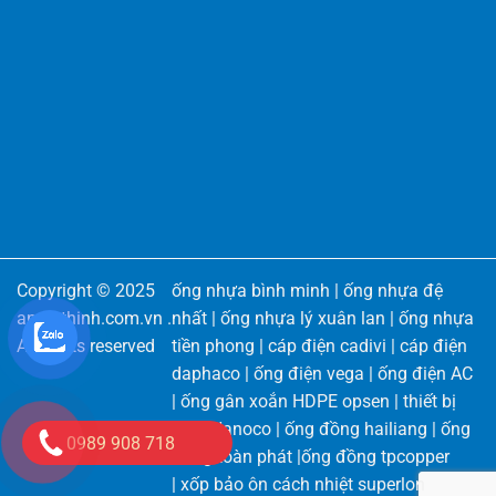
Copyright © 2025
ống nhựa bình minh
|
ống nhựa đệ
angiathinh.com.vn
.
nhất
|
ống nhựa lý xuân lan
|
ống nhựa
All rights reserved
tiền phong
|
cáp điện cadivi
|
cáp điện
daphaco
|
ống điện vega
|
ống điện AC
|
ống gân xoắn HDPE opsen
|
thiết bị
điện Nanoco
|
ống đồng hailiang
|
ống
0989 908 718
đồng toàn phát
|
ống đồng tpcopper
|
xốp bảo ôn cách nhiệt superlon