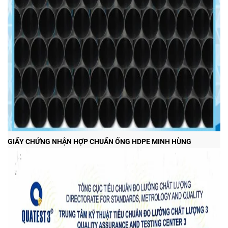
GIẤY CHỨNG NHẬN HỢP CHUẨN ỐNG HDPE MINH HÙNG