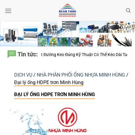
Bỏ
qua
nội
dung
Tin tức:
hể Kéo Dài Tuổi Thọ Lớp Bảo Ôn?
Ống Nhựa Đệ Nhất – Vì Sao Cùng Một
DỊCH VỤ
/
NHÀ PHÂN PHỐI ỐNG NHỰA MINH HÙNG
/
Đại lý ống HDPE trơn Minh Hùng
ĐẠI LÝ ỐNG HDPE TRƠN MINH HÙNG