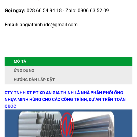
Gọi ngay:
028.66 54 94 18 - Zalo: 0906 63 52 09
Email:
angiathinh.idc@gmail.com
MÔ TẢ
ỨNG DỤNG
HƯỚNG DẪN LẮP ĐẶT
CTY TNHH ĐT PT XD AN GIA THỊNH LÀ NHÀ PHÂN PHỐI ỐNG
NHỰA MINH HÙNG CHO CÁC CÔNG TRÌNH, DỰ ÁN TRÊN TOÀN
QUỐC