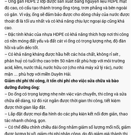
–
Ống gân
HDPE 2 lớp
được sản xuất
bằng nguyện liệu HDPE mật
độ cao, có cấu tạo thành trong ống rộng, trơn phẳng và bên ngoài
có gân. Vì vậy, ống sẽ đảm bảo được cho dòng chảy của nước được
thoát đi là tốí ưu nhất và có khả năng chịu lực ngoại áp cũng khá
cao.
– Đặc tính khác của nhựa HDPE có khả năng thích hợp nơi thi công
có nền móng đất yếu và đất cát vì ống có trọng lượng nhẹ, độ đàn
hồi và uốn dẻo tốt.
– Có khả năng kháng được hầu hết các hóa chất, không rỉ sét ,
phân huỷ có tuổi thọ cao trên 50 năm rất phù hợp với môi trường
acid, kềm, nước thải, nước hữu cơ (cho nhà máy xử lý rác), nước
mặn …. phù hợp với miền Duyên Hải.
Giảm chi phí thi công, ít tốn chi phí cho việc sửa chữa và bào
dưỡng đường ống:
– Do ống có trọng lượng nhẹ nên việc vận chuyển, thi công và sửa
chữa dễ dàng, từ đó rút ngắn được thời gian thi công, tiết kiệm
được thời gian lắp đặt.
– Lắp đặt được mọi địa hình do các phụ kiện kết nối đơn giản, thao
tác nhanh chóng, gọn.
– Có thể điều chỉnh chiều dài ống nhằm giảm số lượng mối nối, giảm
được lượng bị vỡ, giảm chi phí nhân công, do đó giảm giá thành thi