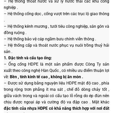
– Hệ thống thoát nước và xử lý nước thải các khu công
nghiệp .
– Hệ thống cống dọc , cống vượt trên các trục lộ giao thông
.
– Hệ thống kênh mương , tưới tiêu công nghiệp, sân gôn và
đồng ruộng .
– Hệ thống bảo vệ cáp ngầm bưu chính viễn thông .
– Hệ thống cấp và thoát nước phục vụ nuôi trồng thuỷ hải
sản .
1. Đặc tính và cấu tạo ống:
– Ống cống HDPE là một sản phẩm được Công Ty sản
xuất theo công nghệ Hàn Quốc , có nhiều ưu điểm thuận lợi
về:
Bền , tính kinh tế cao , không bị ăn mòn .
– Được sử dụng bằng nguyện liệu HDPE mật độ cao , phía
trong rộng trơn phẳng ít ma sát , chế đỗ dòng chảy tốt ,
giữa vách trong và ngoài có cấu tạo lỗ rỗng do ép đùn nên
chịu được ngoại áp và cường độ va đập cao . Mặt khác
đặc tính của nhựa HDPE có khả năng thích hợp với nơi đất