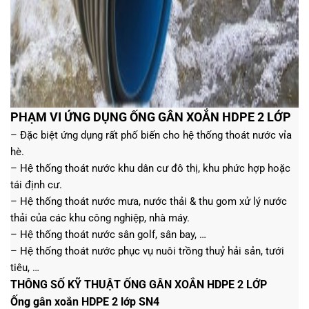
PHẠM VI ỨNG DỤNG ỐNG GÂN XOẮN HDPE 2 LỚP
– Đặc biệt ứng dụng rất phố biến cho h
ệ thống thoát nước vỉa
hè.
– Hệ thống thoát nước khu dân cư đô thị, khu phức hợp hoặc
tái định cư.
– Hệ thống thoát nước mưa, nước thải & thu gom xử lý nước
thải của các khu công nghiệp, nhà máy.
–
Hệ thống thoát nước sân golf, sân bay, …
– Hệ thống thoát nước phục vụ nuôi trồng thuỷ hải sản, tưới
tiêu, …
THÔNG SỐ KỸ THUẬT ỐNG GÂN XOẮN HDPE 2 LỚP
Ống gân xoắn HDPE 2 lớp SN4