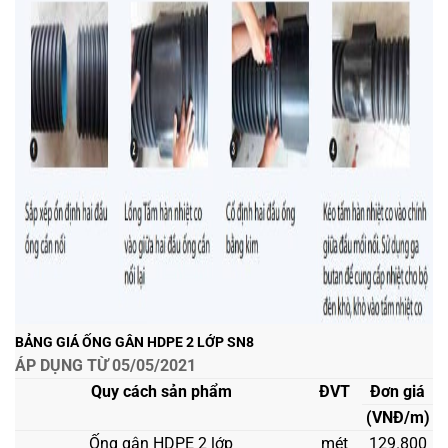
BẢNG GIÁ ỐNG GÂN HDPE 2 LỚP SN8
ÁP DỤNG TỪ 05/05/2021
Quy cách sản phẩm
ĐVT
Đơn giá
(VNĐ/m)
Ống gân HDPE 2 lớp
mét
129.800