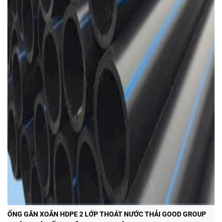
ỐNG GÂN XOẮN HDPE 2 LỚP THOÁT NƯỚC THẢI GOOD GROUP