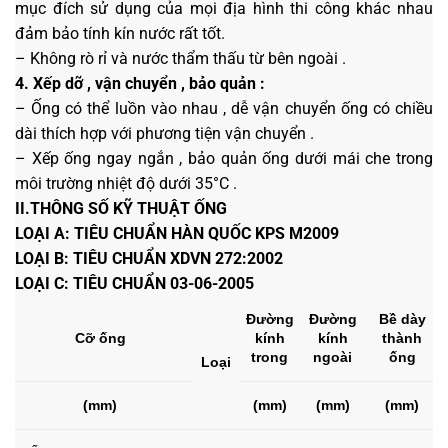
mục đích sử dụng của mọi địa hình thi công khác nhau
đảm bảo tính kín nước rất tốt.
– Không rò rỉ và nước thẩm thấu từ bên ngoài .
4. Xếp dỡ , vận chuyển , bảo quản :
– Ống có thể luồn vào nhau , dễ vận chuyển ống có chiều
dài thích hợp với phương tiện vận chuyển .
– Xếp ống ngay ngắn , bảo quản ống dưới mái che trong
môi trường nhiệt độ dưới 35°C .
II.THÔNG SỐ KỸ THUẬT ỐNG
LOẠI A: TIÊU CHUẨN HÀN QUỐC KPS M2009
LOẠI B: TIÊU CHUẨN XDVN 272:2002
LOẠI C: TIÊU CHUẨN 03-06-2005
Đường
Đường
Bề dày
Cỡ ống
kính
kính
thành
trong
ngoài
ống
Loại
(mm)
(mm)
(mm)
(mm)