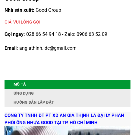
Nhà sản xuất:
Good Group
GIÁ: VUI LÒNG GỌI
Gọi ngay:
028.66 54 94 18 - Zalo: 0906 63 52 09
Email:
angiathinh.idc@gmail.com
MÔ TẢ
ỨNG DỤNG
HƯỚNG DẪN LẮP ĐẶT
CÔNG TY TNHH ĐT PT XD AN GIA THỊNH LÀ ĐẠI LÝ PHÂN
PHỐI ỐNG NHỰA GOOD TẠI TP. HỒ CHÍ MINH