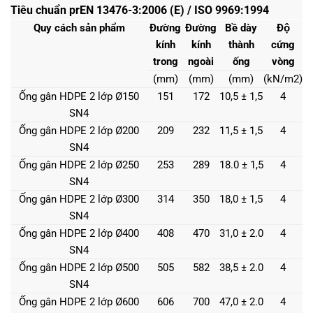
Tiêu chuẩn prEN 13476-3:2006 (E) / ISO 9969:1994
Quy cách sản phẩm
Đường
Đường
Bề dày
Độ
kính
kính
thành
cứng
trong
ngoài
ống
vòng
(mm)
(mm)
(mm)
(kN/m2)
Ống gân HDPE 2 lớp Ø150
151
172
10,5 ± 1,5
4
SN4
Ống gân HDPE 2 lớp Ø200
209
232
11,5 ± 1,5
4
SN4
Ống gân HDPE 2 lớp Ø250
253
289
18.0 ± 1,5
4
SN4
Ống gân HDPE 2 lớp Ø300
314
350
18,0 ± 1,5
4
SN4
Ống gân HDPE 2 lớp Ø400
408
470
31,0 ± 2.0
4
SN4
Ống gân HDPE 2 lớp Ø500
505
582
38,5 ± 2.0
4
SN4
Ống gân HDPE 2 lớp Ø600
606
700
47,0 ± 2.0
4