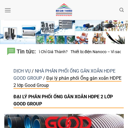
Bỏ
qua
nội
dung
Tin tức:
 Nanoco – Vì sao những công trình bền vững luôn chú trọng từng thiết bị 
DỊCH VỤ
/
NHÀ PHÂN PHỐI ỐNG GÂN XOẮN HDPE
GOOD GROUP
/
Đại lý phân phối Ống gân xoắn HDPE
2 lớp Good Group
ĐẠI LÝ PHÂN PHỐI ỐNG GÂN XOẮN HDPE 2 LỚP
GOOD GROUP