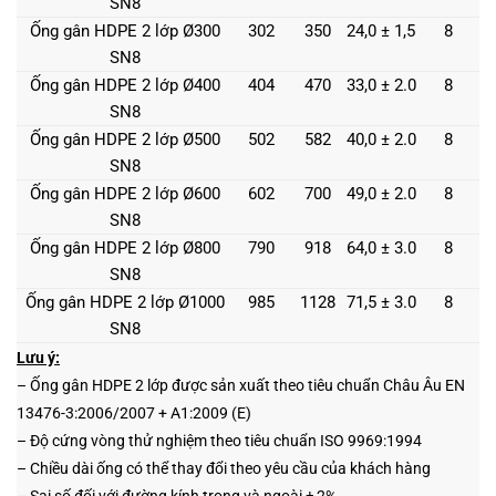
SN8
Ống gân HDPE 2 lớp Ø300
302
350
24,0 ± 1,5
8
SN8
Ống gân HDPE 2 lớp Ø400
404
470
33,0 ± 2.0
8
SN8
Ống gân HDPE 2 lớp Ø500
502
582
40,0 ± 2.0
8
SN8
Ống gân HDPE 2 lớp Ø600
602
700
49,0 ± 2.0
8
SN8
Ống gân HDPE 2 lớp Ø800
790
918
64,0 ± 3.0
8
SN8
Ống gân HDPE 2 lớp Ø1000
985
1128
71,5 ± 3.0
8
SN8
Lưu ý:
–
Ống gân HDPE 2
lớp
được sản xuất theo tiêu chuẩn Châu Âu EN
13476-3:2006/2007 + A1:2009 (E)
– Độ cứng vòng thử nghiệm theo tiêu chuẩn ISO 9969:1994
– Chiều dài ống có thể thay đổi theo yêu cầu của khách hàng