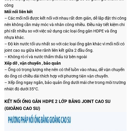
công
Mối nối liên kết
– Các mối nối được kết nối với nhau rất đơn giản, dễ lắp đặt thi công
nên không cần máy móc và nhân công nhiều. Điều này tiết kiệm chi
phí rất nhiều so với việc sử dụng các loại ống gân HDPE và ống
nhựa khác.
– Độ kín nước tối ưu nhất so với các loại ống gân khác vì mối nối có
joint cao su giữa khe rãnh liên kết giữa 2 đầu ống.
– Không rò rỉ và nước thẩm thấu từ bên ngoài
Xếp dỡ , vận chuyển , bảo quản
– Ống có trọng lượng nhẹ nên có thể luồn vào nhau, dễ vận chuyển
do ống có chiều dài thích hợp với phương tiện vận chuyển.
– Xếp ống ngay ngắn, bảo quản ống dưới mái che trong môi trường
nhiệt độ dưới 35°C.
KẾT NỐI ỐNG GÂN HDPE 2 LỚP BẰNG JOINT CAO SU
(GIOĂNG CAO SU)