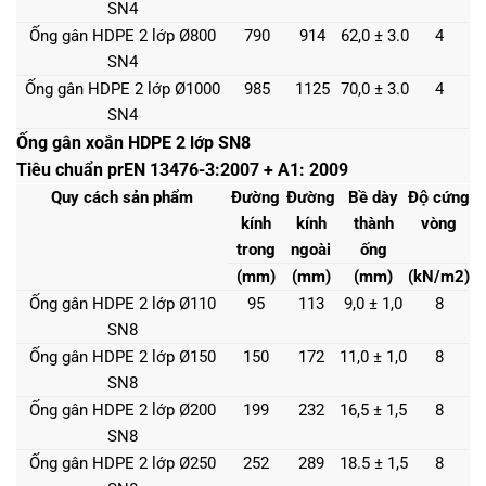
SN4
Ống gân HDPE 2 lớp Ø800
790
914
62,0 ± 3.0
4
SN4
Ống gân HDPE 2 lớp Ø1000
985
1125
70,0 ± 3.0
4
SN4
Ống gân xoắn HDPE 2 lớp SN8
Tiêu chuẩn prEN 13476-3:2007 + A1: 2009
Quy cách sản phẩm
Đường
Đường
Bề dày
Độ cứng
kính
kính
thành
vòng
trong
ngoài
ống
(mm)
(mm)
(mm)
(kN/m2)
Ống gân HDPE 2 lớp Ø110
95
113
9,0 ± 1,0
8
SN8
Ống gân HDPE 2 lớp Ø150
150
172
11,0 ± 1,0
8
SN8
Ống gân HDPE 2 lớp Ø200
199
232
16,5 ± 1,5
8
SN8
Ống gân HDPE 2 lớp Ø250
252
289
18.5 ± 1,5
8