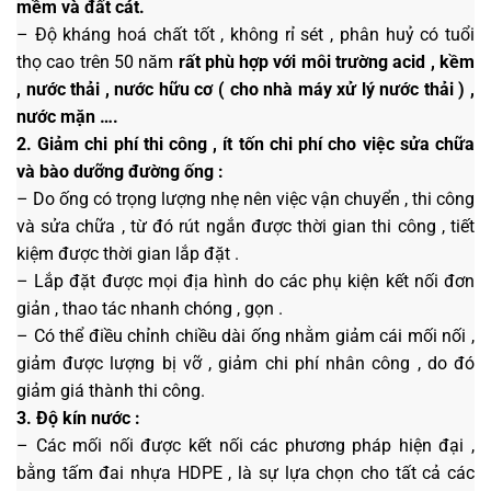
mềm và đất cát.
– Độ kháng hoá chất tốt , không rỉ sét , phân huỷ có tuổi
thọ cao trên 50 năm
rất phù hợp với môi trường acid , kềm
, nước thải , nước hữu cơ ( cho nhà máy xử lý nước thải ) ,
nước mặn ….
2. Giảm chi phí thi công , ít tốn chi phí cho việc sửa chữa
và bào dưỡng đường ống :
– Do ống có trọng lượng nhẹ nên việc vận chuyển , thi công
và sửa chữa , từ đó rút ngắn được thời gian thi công , tiết
kiệm được thời gian lắp đặt .
– Lắp đặt được mọi địa hình do các phụ kiện kết nối đơn
giản , thao tác nhanh chóng , gọn .
– Có thể điều chỉnh chiều dài ống nhằm giảm cái mối nối ,
giảm được lượng bị vỡ , giảm chi phí nhân công , do đó
giảm giá thành thi công.
3. Độ kín nước :
– Các mối nối được kết nối các phương pháp hiện đại ,
bằng tấm đai nhựa HDPE , là sự lựa chọn cho tất cả các