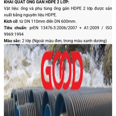
KHÁI QUÁT ỐNG GÂN HDPE 2 LỚP:
Vật liệu:
ống và phụ tùng ống gân HDPE 2 lớp được sản
xuất bằng nguyên liệu HDPE.
Kích cỡ
: từ DN 110mm đến DN 600mm.
Tiêu chuẩn:
prEN 13476-3:2006/2007 + A1:2009 / ISO
9969:1994
Màu sắc:
2 lớp (Ngoài màu đen, trong màu xanh dương)