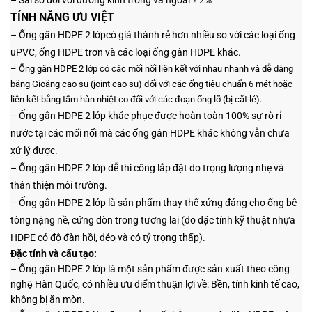
– Sai số đối với đường kính trong và ngoài
± 2%
TÍNH NĂNG ƯU VIỆT
–
Ống gân HDPE 2
lớp
có giá thành rẻ hơn nhiều so với các loại ống
uPVC, ống HDPE trơn và các loại ống gân HDPE khác.
–
Ống gân HDP
E 2 lớp
có các mối nối liên kết với nhau nhanh và dễ dàng
bằng Gioăng cao su (joint cao su) đối với các ống tiêu chuẩn 6 mét hoặc
liên kết bằng tấm hàn nhiệt co đối với các đoạn ống lỡ (bị cắt lẻ).
–
Ống gân HDPE
2 lớp
khắc phục được hoàn toàn 100% sự rò rỉ
nước tại các mối nối mà các ống gân HDPE khác không vẫn chưa
xử lý được.
–
Ống gân HDP
E 2 lớp
dễ thi công lắp đặt do trọng lượng nhẹ và
thân thiện môi trường.
–
Ống gân HD
PE 2 lớp
là sản phẩm thay thế xứng đáng cho ống bê
tông nặng nề, cứng dòn trong tương lai (do đặc tính kỹ thuật nhựa
HDPE có độ đàn hồi, dẻo và có tỷ trọng thấp).
Đặc tính và cấu tạo:
–
Ống gân HDPE 2
lớp
là một sản phẩm được sản xuất theo công
nghệ Hàn Quốc, có nhiều ưu điểm thuận lợi về: Bền, tính kinh tế cao,
không bị ăn mòn.