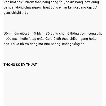
Van một chiều bướm thân bằng gang cầu, có đĩa bằng Inox, dùng
để ngăn dòng chảy ngược, hoạt động êm ái, kết nối dạng kẹp đơn
giản, chi phí thấp.
Đệm mềm giữa 2 mặt bích. Sử dụng cho hệ thống bơm, cung cấp
nước sạch hoặc ít tạp chất. Có thể đặt theo chiều ngang hoặc
dọc. Lò xo hỗ trọ đóng mở nhẹ nhàng, không tiếng ồn.
THÔNG SỐ KỸ THUẬT