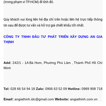
(trong phạm vi TP.HCM) đi tỉnh đó.
Qúy khách vui lòng liên hệ địa chỉ trên hoặc liên hệ trực tiếp thông
tin sau
để được tư vấn và hỗ trợ giá chiết khấu tốt nhất.
CÔNG TY TNHH ĐẦU TƯ PHÁT TRIỂN XÂY DỰNG AN GIA
THỊNH
Add:
242/1 - 1A Bà Hom, Phường Phú Lâm , Thành Phố Hồ Chí
Minh
Tel:
028 66 54 94 18
Zalo
:
0906 63 52 09
Hotline
:
0989 908 718
Email:
angiathinh.idc@gmail.com
Website:
angiathinh.
com.vn