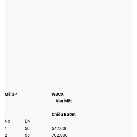
Mã SP
WBCX
Van Một
Chiều Bướm
No
DN
1
50
542.000
2
65
702.000