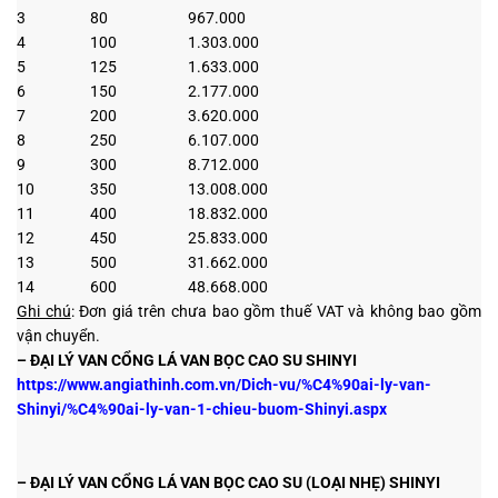
3
80
967.000
4
100
1.303.000
5
125
1.633.000
6
150
2.177.000
7
200
3.620.000
8
250
6.107.000
9
300
8.712.000
10
350
13.008.000
11
400
18.832.000
12
450
25.833.000
13
500
31.662.000
14
600
48.668.000
Ghi chú
: Đơn giá trên chưa bao gồm thuế VAT và không bao gồm
vận chuyển.
– ĐẠI LÝ VAN CỔNG LÁ VAN BỌC CAO SU SHINYI
https://www.angiathinh.com.vn/Dich-vu/%C4%90ai-ly-van-
Shinyi/%C4%90ai-ly-van-1-chieu-buom-Shinyi.aspx
– ĐẠI LÝ VAN CỔNG LÁ VAN BỌC CAO SU (LOẠI NHẸ) SHINYI