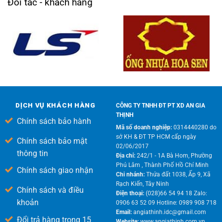
Đối tác - khách hàng
DỊCH VỤ KHÁCH HÀNG
CÔNG TY TNHH ĐT PT XD AN GIA
THỊNH
Chính sách bảo hành
Mã số doanh nghiệp:
0314440280 do
sở KH & ĐT TP HCM cấp ngày
Chính sách bảo mật
02/06/2017
thông tin
Địa chỉ:
242/1 - 1A Bà Hom, Phường
Phú Lâm , Thành Phố Hồ Chí Minh
Chính sách giao nhận
Chi nhánh:
Thửa đất 1038, Ấp 9, Xã
Rạch Kiến, Tây Ninh
Chính sách và điều
Điện thoại:
(028)66 54 94 18 Zalo:
khoản
0906 63 52 09 Hotline: 0989 908 718
Email:
angiathinh.idc@gmail.com
Đổi trả hàng trong 15
Website:
www.angiathinh.com.vn