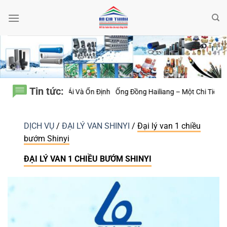
Bỏ
qua
nội
dung
Tin tức:
 Và Ổn Định
Ống Đồng Hailiang – Một Chi Tiết Nhỏ Có Thể Quyết Định 
DỊCH VỤ
/
ĐẠI LÝ VAN SHINYI
/
Đại lý van 1 chiều
bướm Shinyi
ĐẠI LÝ VAN 1 CHIỀU BƯỚM SHINYI