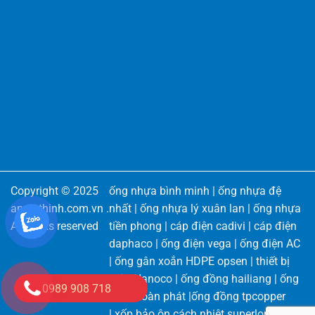
Copyright © 2025
ống nhựa bình minh
|
ống nhựa đệ
angiathinh.com.vn
.
nhất
|
ống nhựa lý xuân lan
|
ống nhựa
All rights reserved
tiền phong
|
cáp điện cadivi
|
cáp điện
daphaco
|
ống điện vega
|
ống điện AC
|
ống gân xoắn HDPE opsen
|
thiết bị
điện Nanoco
|
ống đồng hailiang
|
ống
0989 908 718
đồng toàn phát
|
ống đồng tpcopper
|
xốp bảo ôn cách nhiệt superlon