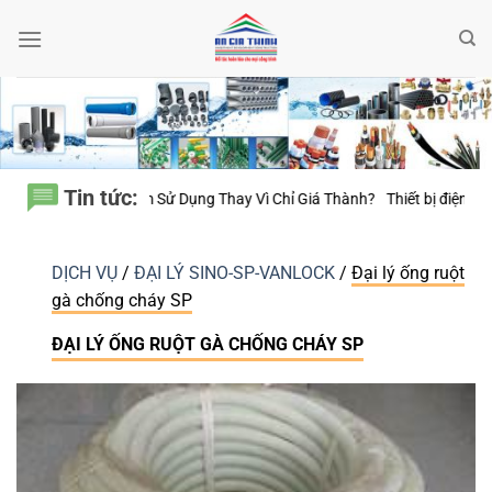
Bỏ
qua
nội
dung
Tin tức:
20 Năm Sử Dụng Thay Vì Chỉ Giá Thành?
Thiết bị điện Nanoco – Vì sao 
DỊCH VỤ
/
ĐẠI LÝ SINO-SP-VANLOCK
/
Đại lý ống ruột
gà chống cháy SP
ĐẠI LÝ ỐNG RUỘT GÀ CHỐNG CHÁY SP