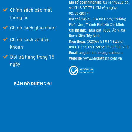
Mã số doanh nghiệp:
0314440280 do
sở KH & ĐT TP HCM cấp ngày
Chính sách bảo mật
02/06/2017
thông tin
Địa chỉ:
242/1 - 1A Bà Hom, Phường
Phú Lâm , Thành Phố Hồ Chí Minh
Chính sách giao nhận
Chi nhánh:
Thửa đất 1038, Ấp 9, Xã
Rạch Kiến, Tây Ninh
Chính sách và điều
Điện thoại:
(028)66 54 94 18 Zalo:
khoản
0906 63 52 09 Hotline: 0989 908 718
Email:
angiathinh.idc@gmail.com
Đổi trả hàng trong 15
Website:
www.angiathinh.com.vn
ngày
BẢN ĐỒ ĐƯỜNG ĐI