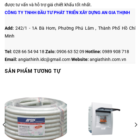
được tư vấn và hỗ trợ giá chiết khấu tốt nhất.
CÔNG TY TNHH ĐẦU TƯ PHÁT TRIỂN XÂY DỰNG AN GIA THỊNH
Add:
242/1 - 1A Bà Hom, Phường Phú Lâm , Thành Phố Hồ Chí
Minh
Tel:
028 66 54 94 18
Zalo
:
0906 63 52 09
Hotline
:
0989 908 718
Email:
angiathinh.idc@gmail.com
Website:
angiathinh.
com.vn
SẢN PHẨM TƯƠNG TỰ