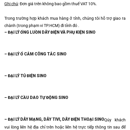
Ghi chú
: Đơn giá trên không bao gồm thuế VAT 10%.
Trong trường hợp khách mua hàng ở tỉnh, chúng tôi hỗ trợ giao ra
chành (trong phạm vi TP.HCM) đi tỉnh đó .
– ĐẠI LÝ ỐNG LUỒN DÂY ĐIỆN VÀ PHỤ KIỆN SINO
– ĐẠI LÝ Ổ CẮ
M CÔNG TẮC SINO
– ĐẠI LÝ TỦ ĐIỆN SINO
– ĐẠI LÝ CẦU DAO TỰ ĐỘNG SINO
– ĐẠI LÝ DÂY MẠNG, DÂY T
IVI, DÂY ĐIỆN THOẠI SINO
Qúy khách
vui lòng liên hệ địa chỉ trên hoặc liên hệ trực tiếp thông tin sau
để