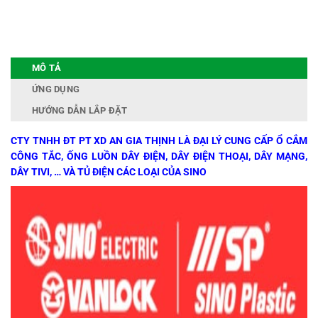
MÔ TẢ
ỨNG DỤNG
HƯỚNG DẪN LẮP ĐẶT
CTY TNHH ĐT PT XD AN GIA THỊNH LÀ ĐẠI LÝ CUNG CẤP Ổ CẮM
CÔNG TẮC, ỐNG LUỒN DÂY ĐIỆN, DÂY ĐIỆN THOẠI, DÂY MẠNG,
DÂY TIVI, … VÀ TỦ ĐIỆN CÁC LOẠI CỦA SINO