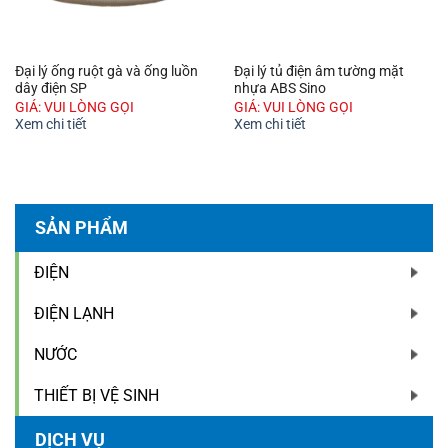
Đại lý ống ruột gà và ống luồn
Đại lý tủ điện âm tường mặt
dây điện SP
nhựa ABS Sino
GIÁ: VUI LÒNG GỌI
GIÁ: VUI LÒNG GỌI
Xem chi tiết
Xem chi tiết
SẢN PHẨM
ĐIỆN
ĐIỆN LẠNH
NƯỚC
THIẾT BỊ VỆ SINH
DỊCH VỤ