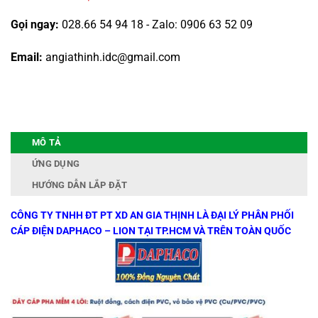
Gọi ngay:
028.66 54 94 18 - Zalo: 0906 63 52 09
Email:
angiathinh.idc@gmail.com
MÔ TẢ
ỨNG DỤNG
HƯỚNG DẪN LẮP ĐẶT
CÔNG TY TNHH ĐT PT XD AN GIA THỊNH LÀ ĐẠI LÝ PHÂN PHỐI
CÁP ĐIỆN DAPHACO – LION TẠI TP.HCM VÀ TRÊN TOÀN QUỐC