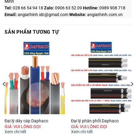
Minh
Tel:
028 66 54 94 18
Zalo
:
0906 63 52 09
Hotline
:
0989 908 718
Email:
angiathinh.idc@gmail.com
Website:
angiathinh.
com.vn
SẢN PHẨM TƯƠNG TỰ
Đại lý dây cáp Daphaco
Đại lý phân phối Daphaco
GIÁ: VUI LÒNG GỌI
GIÁ: VUI LÒNG GỌI
Xem chi tiết
Xem chi tiết