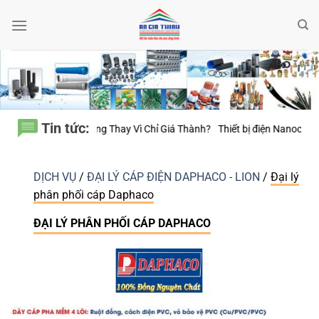
Bỏ
qua
nội
dung
Tin tức:
Giá Thành?
Thiết bị điện Nanoco – Vì sao những công trình bền vững luôn
DỊCH VỤ
/
ĐẠI LÝ CÁP ĐIỆN DAPHACO - LION
/
Đại lý
phân phối cáp Daphaco
ĐẠI LÝ PHÂN PHỐI CÁP DAPHACO