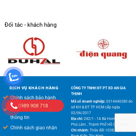
Đối tác - khách hàng
DỊCH VỤ KHÁCH HÀNG
CÔNG TY TNHH ĐT PT XD AN GIA
THỊNH
Chính sách bảo hành
Mã số doanh nghiệp:
0314440280 do
0989 908 718
sở KH & ĐT TP HCM cấp ngày
Chính sách bảo mật
02/06/2017
thông tin
Địa chỉ:
242/1 - 1A Bà Hom, Phường
Phú Lâm , Thành Phố Hồ Chí Minh
Chính sách giao nhận
Chi nhánh:
Thửa đất 1038, Ấp 9, Xã