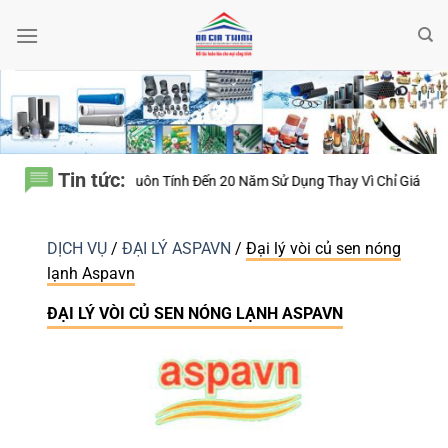
Bỏ
qua
nội
dung
Tin tức:
Luôn Tính Đến 20 Năm Sử Dụng Thay Vì Chỉ Giá Thành?
Thiết bị điện N
DỊCH VỤ
/
ĐẠI LÝ ASPAVN
/
Đại lý vòi củ sen nóng
lạnh Aspavn
ĐẠI LÝ VÒI CỦ SEN NÓNG LẠNH ASPAVN