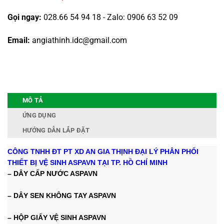
Gọi ngay:
028.66 54 94 18 - Zalo: 0906 63 52 09
Email:
angiathinh.idc@gmail.com
MÔ TẢ
ỨNG DỤNG
HƯỚNG DẪN LẮP ĐẶT
CÔNG TNHH ĐT PT XD AN GIA THỊNH ĐẠI LÝ PHÂN PHỐI
THIẾT BỊ VỆ SINH ASPAVN TẠI TP. HỒ CHÍ MINH
– DÂY CẤP NƯỚC ASPAVN
– DÂY SEN KHÔNG TAY ASPAVN
– HỘP GIẤY VỆ SINH ASPAVN