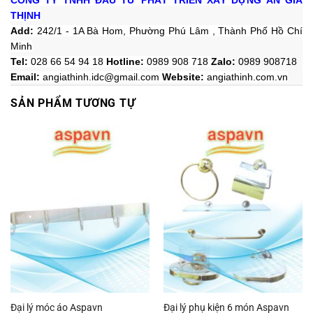
THỊNH
Add:
242/1 - 1A Bà Hom, Phường Phú Lâm , Thành Phố Hồ Chí
Minh
Tel:
028 66 54 94 18
Hotline
:
0989 908 718
Zalo:
0989 908718
Email:
angiathinh.idc@gmail.com
Website:
angiathinh.
com.vn
SẢN PHẨM TƯƠNG TỰ
Đại lý móc áo Aspavn
Đại lý phụ kiện 6 món Aspavn