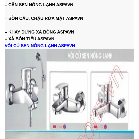
– CẦN SEN NÓNG LẠNH ASPAVN
– BỒN CẦU, CHẬU RỬA MẶT ASPAVN
– KHAY ĐỰNG XÀ BÔNG ASPAVN
– XẢ BỒN TIỂU ASPAVN
VÒI CỦ SEN NÓNG LẠNH ASPAVN