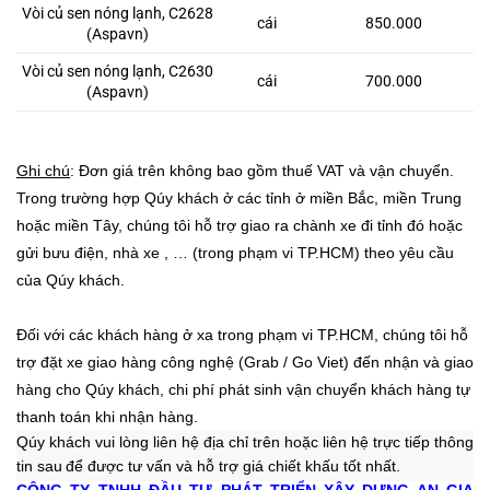
Vòi củ sen nóng lạnh, C2628
cái
850.000
(Aspavn)
Vòi củ sen nóng lạnh, C2630
cái
700.000
(Aspavn)
Ghi chú
: Đơn giá trên không bao gồm thuế VAT và vận chuyển.
Trong trường hợp Qúy khách ở các tỉnh ở miền Bắc, miền Trung
hoặc miền Tây, chúng tôi hỗ trợ giao ra chành xe đi tỉnh đó hoặc
gửi bưu điện, nhà xe , …
(trong phạm vi TP.HCM)
theo yêu cầu
của Qúy khách.
Đối với các khách hàng ở xa trong phạm vi TP.HCM, chúng tôi hỗ
trợ đặt xe giao hàng công nghệ (Grab / Go Viet) đến nhận và giao
hàng cho Qúy khách, chi phí phát sinh vận chuyển khách hàng tự
thanh toán khi nhận hàng.
Qúy khách vui lòng liên hệ địa chỉ trên hoặc liên hệ trực tiếp thông
tin sau
để được tư vấn và hỗ trợ giá chiết khấu tốt nhất.
CÔNG TY TNHH ĐẦU TƯ PHÁT TRIỂN XÂY DỰNG AN GIA