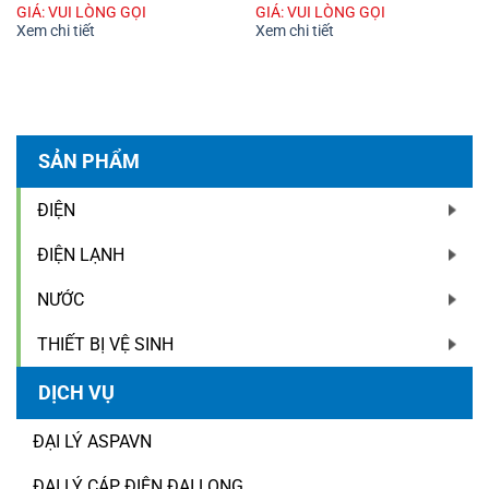
GIÁ: VUI LÒNG GỌI
GIÁ: VUI LÒNG GỌI
Xem chi tiết
Xem chi tiết
SẢN PHẨM
ĐIỆN
ĐIỆN LẠNH
NƯỚC
THIẾT BỊ VỆ SINH
DỊCH VỤ
ĐẠI LÝ ASPAVN
ĐẠI LÝ CÁP ĐIỆN ĐẠI LONG