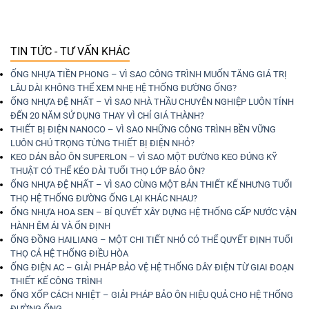
TIN TỨC - TƯ VẤN KHÁC
ỐNG NHỰA TIỀN PHONG – VÌ SAO CÔNG TRÌNH MUỐN TĂNG GIÁ TRỊ
LÂU DÀI KHÔNG THỂ XEM NHẸ HỆ THỐNG ĐƯỜNG ỐNG?
ỐNG NHỰA ĐỆ NHẤT – VÌ SAO NHÀ THẦU CHUYÊN NGHIỆP LUÔN TÍNH
ĐẾN 20 NĂM SỬ DỤNG THAY VÌ CHỈ GIÁ THÀNH?
THIẾT BỊ ĐIỆN NANOCO – VÌ SAO NHỮNG CÔNG TRÌNH BỀN VỮNG
LUÔN CHÚ TRỌNG TỪNG THIẾT BỊ ĐIỆN NHỎ?
KEO DÁN BẢO ÔN SUPERLON – VÌ SAO MỘT ĐƯỜNG KEO ĐÚNG KỸ
THUẬT CÓ THỂ KÉO DÀI TUỔI THỌ LỚP BẢO ÔN?
ỐNG NHỰA ĐỆ NHẤT – VÌ SAO CÙNG MỘT BẢN THIẾT KẾ NHƯNG TUỔI
THỌ HỆ THỐNG ĐƯỜNG ỐNG LẠI KHÁC NHAU?
ỐNG NHỰA HOA SEN – BÍ QUYẾT XÂY DỰNG HỆ THỐNG CẤP NƯỚC VẬN
HÀNH ÊM ÁI VÀ ỔN ĐỊNH
ỐNG ĐỒNG HAILIANG – MỘT CHI TIẾT NHỎ CÓ THỂ QUYẾT ĐỊNH TUỔI
THỌ CẢ HỆ THỐNG ĐIỀU HÒA
ỐNG ĐIỆN AC – GIẢI PHÁP BẢO VỆ HỆ THỐNG DÂY ĐIỆN TỪ GIAI ĐOẠN
THIẾT KẾ CÔNG TRÌNH
ỐNG XỐP CÁCH NHIỆT – GIẢI PHÁP BẢO ÔN HIỆU QUẢ CHO HỆ THỐNG
ĐƯỜNG ỐNG