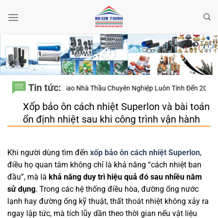
Bỏ
qua
nội
dung
Tin tức:
ất – Vì Sao Nhà Thầu Chuyên Nghiệp Luôn Tính Đến 20 Năm Sử Dụng Th
Xốp bảo ôn cách nhiệt Superlon và bài toán
ổn định nhiệt sau khi công trình vận hành
Khi người dùng tìm đến
xốp bảo ôn cách nhiệt Superlon
,
điều họ quan tâm không chỉ là khả năng “cách nhiệt ban
đầu”, mà là
khả năng duy trì hiệu quả đó sau nhiều năm
sử dụng
. Trong các hệ thống điều hòa, đường ống nước
lạnh hay đường ống kỹ thuật, thất thoát nhiệt không xảy ra
ngay lập tức, mà tích lũy dần theo thời gian nếu vật liệu