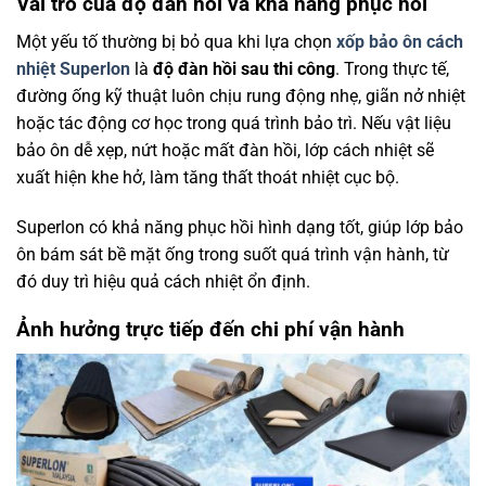
Vai trò của độ đàn hồi và khả năng phục hồi
Một yếu tố thường bị bỏ qua khi lựa chọn
xốp bảo ôn cách
nhiệt Superlon
là
độ đàn hồi sau thi công
. Trong thực tế,
đường ống kỹ thuật luôn chịu rung động nhẹ, giãn nở nhiệt
hoặc tác động cơ học trong quá trình bảo trì. Nếu vật liệu
bảo ôn dễ xẹp, nứt hoặc mất đàn hồi, lớp cách nhiệt sẽ
xuất hiện khe hở, làm tăng thất thoát nhiệt cục bộ.
Superlon có khả năng phục hồi hình dạng tốt, giúp lớp bảo
ôn bám sát bề mặt ống trong suốt quá trình vận hành, từ
đó duy trì hiệu quả cách nhiệt ổn định.
Ảnh hưởng trực tiếp đến chi phí vận hành