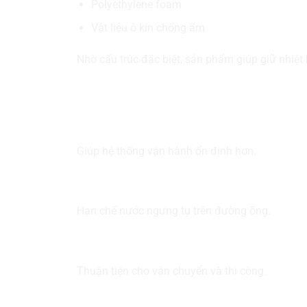
Polyethylene foam
Vật liệu ô kín chống ẩm
Nhờ cấu trúc đặc biệt, sản phẩm giúp giữ nhiệt h
Ưu điểm nổi bật
1. Cách nhiệt tốt
Giúp hệ thống vận hành ổn định hơn.
2. Chống đọng sương
Hạn chế nước ngưng tụ trên đường ống.
3. Trọng lượng nhẹ
Thuận tiện cho vận chuyển và thi công.
4. Độ bền ổn định