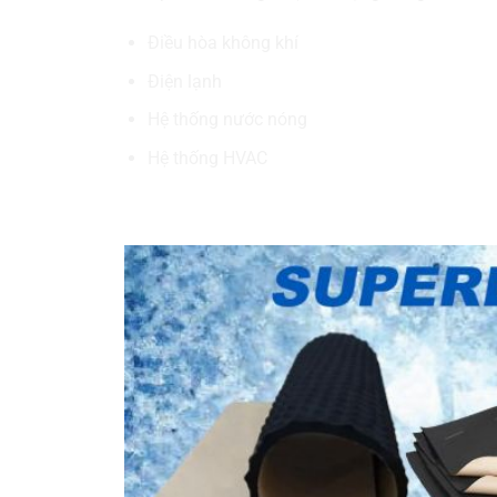
Điều hòa không khí
Điện lạnh
Hệ thống nước nóng
Hệ thống HVAC
Cấu tạo của ống xốp