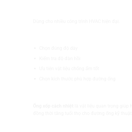
Hệ thống kỹ thuật
Dùng cho nhiều công trình HVAC hiện đại.
Kinh nghiệm chọn
ống xốp c
Chọn đúng độ dày
Kiểm tra độ đàn hồi
Ưu tiên vật liệu chống ẩm tốt
Chọn kích thước phù hợp đường ống
Kết luận
Ống xốp cách nhiệt
là vật liệu quan trọng giúp
đồng thời tăng tuổi thọ cho đường ống kỹ thuật