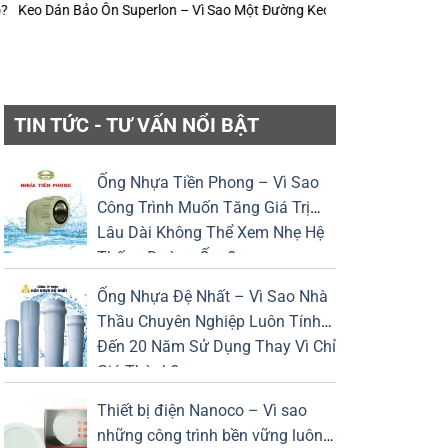
Vì Sao Một Đường Keo Đúng Kỹ Thuật Có Thể Kéo Dài Tuổi Thọ Lớp Bảo 
TIN TỨC - TƯ VẤN NỔI BẬT
Ống Nhựa Tiền Phong – Vì Sao
Công Trình Muốn Tăng Giá Trị
Lâu Dài Không Thể Xem Nhẹ Hệ
Thống Đường Ống?
Ống Nhựa Đệ Nhất – Vì Sao Nhà
Thầu Chuyên Nghiệp Luôn Tính
Đến 20 Năm Sử Dụng Thay Vì Chỉ
Giá Thành?
Thiết bị điện Nanoco – Vì sao
những công trình bền vững luôn