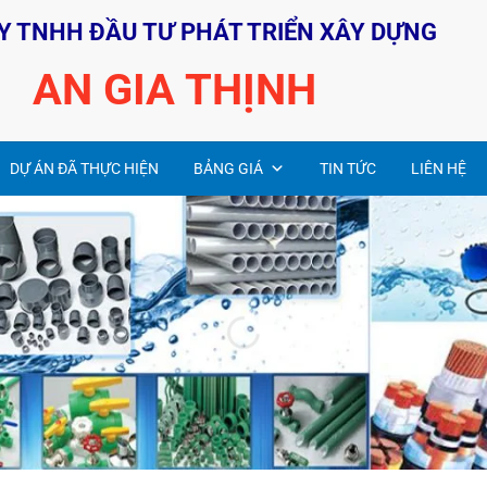
Y TNHH ĐẦU TƯ PHÁT TRIỂN XÂY DỰNG
AN GIA THỊNH
DỰ ÁN ĐÃ THỰC HIỆN
BẢNG GIÁ
TIN TỨC
LIÊN HỆ