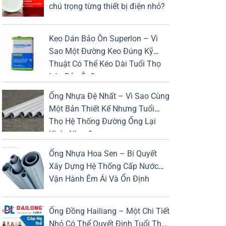
chú trọng từng thiết bị điện nhỏ?
Keo Dán Bảo Ôn Superlon – Vì
Sao Một Đường Keo Đúng Kỹ
Thuật Có Thể Kéo Dài Tuổi Thọ
Lớp Bảo Ôn?
Ống Nhựa Đệ Nhất – Vì Sao Cùng
Một Bản Thiết Kế Nhưng Tuổi
Thọ Hệ Thống Đường Ống Lại
Khác Nhau?
Ống Nhựa Hoa Sen – Bí Quyết
Xây Dựng Hệ Thống Cấp Nước
Vận Hành Êm Ái Và Ổn Định
Ống Đồng Hailiang – Một Chi Tiết
Nhỏ Có Thể Quyết Định Tuổi Thọ