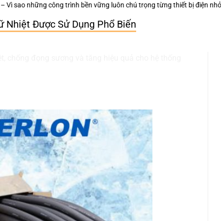
ững luôn chú trọng từng thiết bị điện nhỏ?
Keo Dán Bảo Ôn Superlon – 
iữ Nhiệt Được Sử Dụng Phổ Biến
iệt, chống đọng sương và tăng hiệu quả cho hệ thống