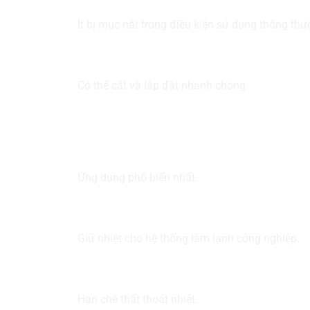
Ít bị mục nát trong điều kiện sử dụng thông thư
5. Dễ thi công
Có thể cắt và lắp đặt nhanh chóng.
Ứng dụng thực tế
Bọc ống đồng điều hòa
Ứng dụng phổ biến nhất.
Kho lạnh
Giữ nhiệt cho hệ thống làm lạnh công nghiệp.
Đường ống nước nóng
Hạn chế thất thoát nhiệt.