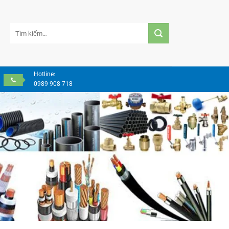
Tìm
kiếm:
Hotline:
0989 908 718