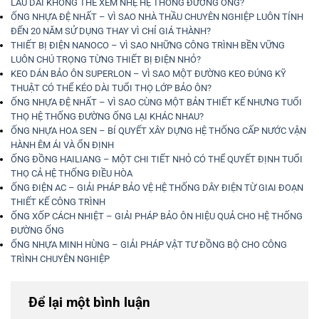
LÂU DÀI KHÔNG THỂ XEM NHẸ HỆ THỐNG ĐƯỜNG ỐNG?
ỐNG NHỰA ĐỆ NHẤT – VÌ SAO NHÀ THẦU CHUYÊN NGHIỆP LUÔN TÍNH
ĐẾN 20 NĂM SỬ DỤNG THAY VÌ CHỈ GIÁ THÀNH?
THIẾT BỊ ĐIỆN NANOCO – VÌ SAO NHỮNG CÔNG TRÌNH BỀN VỮNG
LUÔN CHÚ TRỌNG TỪNG THIẾT BỊ ĐIỆN NHỎ?
KEO DÁN BẢO ÔN SUPERLON – VÌ SAO MỘT ĐƯỜNG KEO ĐÚNG KỸ
THUẬT CÓ THỂ KÉO DÀI TUỔI THỌ LỚP BẢO ÔN?
ỐNG NHỰA ĐỆ NHẤT – VÌ SAO CÙNG MỘT BẢN THIẾT KẾ NHƯNG TUỔI
THỌ HỆ THỐNG ĐƯỜNG ỐNG LẠI KHÁC NHAU?
ỐNG NHỰA HOA SEN – BÍ QUYẾT XÂY DỰNG HỆ THỐNG CẤP NƯỚC VẬN
HÀNH ÊM ÁI VÀ ỔN ĐỊNH
ỐNG ĐỒNG HAILIANG – MỘT CHI TIẾT NHỎ CÓ THỂ QUYẾT ĐỊNH TUỔI
THỌ CẢ HỆ THỐNG ĐIỀU HÒA
ỐNG ĐIỆN AC – GIẢI PHÁP BẢO VỆ HỆ THỐNG DÂY ĐIỆN TỪ GIAI ĐOẠN
THIẾT KẾ CÔNG TRÌNH
ỐNG XỐP CÁCH NHIỆT – GIẢI PHÁP BẢO ÔN HIỆU QUẢ CHO HỆ THỐNG
ĐƯỜNG ỐNG
ỐNG NHỰA MINH HÙNG – GIẢI PHÁP VẬT TƯ ĐỒNG BỘ CHO CÔNG
TRÌNH CHUYÊN NGHIỆP
Để lại một bình luận