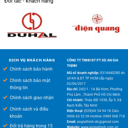
Đối tác - khách hàng
DỊCH VỤ KHÁCH HÀNG
CÔNG TY TNHH ĐT PT XD AN GIA
THỊNH
Chính sách bảo hành
Mã số doanh nghiệp:
0314440280 do
sở KH & ĐT TP HCM cấp ngày
Chính sách bảo mật
02/06/2017
thông tin
Địa chỉ:
242/1 - 1A Bà Hom, Phường
Phú Lâm , Thành Phố Hồ Chí Minh
Chính sách giao nhận
Chi nhánh:
Thửa đất 1038, Ấp 9, Xã
Rạch Kiến, Tây Ninh
Chính sách và điều
Điện thoại:
(028)66 54 94 18 Zalo:
khoản
0906 63 52 09 Hotline: 0989 908 718
Email:
angiathinh.idc@gmail.com
Đổi trả hàng trong 15
Website:
www.angiathinh.com.vn