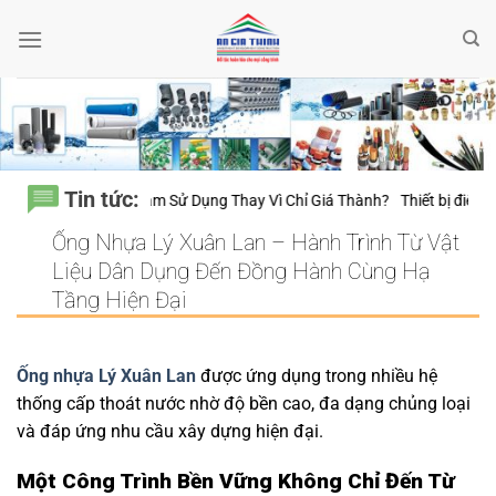
Bỏ
qua
nội
dung
Tin tức:
ến 20 Năm Sử Dụng Thay Vì Chỉ Giá Thành?
Thiết bị điện Nanoco – Vì s
Ống Nhựa Lý Xuân Lan – Hành Trình Từ Vật
Liệu Dân Dụng Đến Đồng Hành Cùng Hạ
Tầng Hiện Đại
Ống nhựa Lý Xuân Lan
được ứng dụng trong nhiều hệ
thống cấp thoát nước nhờ độ bền cao, đa dạng chủng loại
và đáp ứng nhu cầu xây dựng hiện đại.
Một Công Trình Bền Vững Không Chỉ Đến Từ