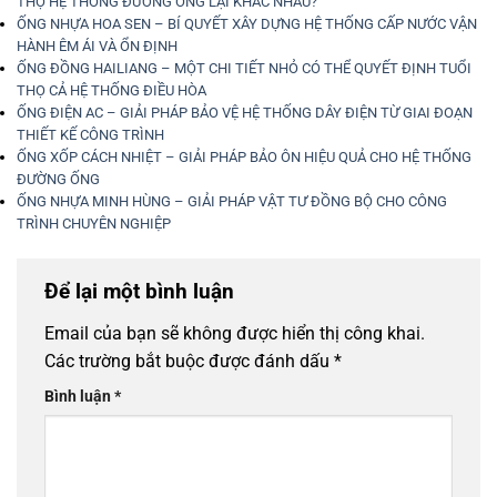
THỌ HỆ THỐNG ĐƯỜNG ỐNG LẠI KHÁC NHAU?
ỐNG NHỰA HOA SEN – BÍ QUYẾT XÂY DỰNG HỆ THỐNG CẤP NƯỚC VẬN
HÀNH ÊM ÁI VÀ ỔN ĐỊNH
ỐNG ĐỒNG HAILIANG – MỘT CHI TIẾT NHỎ CÓ THỂ QUYẾT ĐỊNH TUỔI
THỌ CẢ HỆ THỐNG ĐIỀU HÒA
ỐNG ĐIỆN AC – GIẢI PHÁP BẢO VỆ HỆ THỐNG DÂY ĐIỆN TỪ GIAI ĐOẠN
THIẾT KẾ CÔNG TRÌNH
ỐNG XỐP CÁCH NHIỆT – GIẢI PHÁP BẢO ÔN HIỆU QUẢ CHO HỆ THỐNG
ĐƯỜNG ỐNG
ỐNG NHỰA MINH HÙNG – GIẢI PHÁP VẬT TƯ ĐỒNG BỘ CHO CÔNG
TRÌNH CHUYÊN NGHIỆP
Để lại một bình luận
Email của bạn sẽ không được hiển thị công khai.
Các trường bắt buộc được đánh dấu
*
Bình luận
*