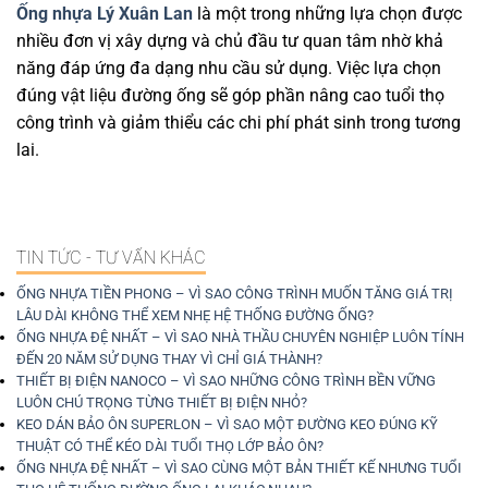
Ống nhựa Lý Xuân Lan
là một trong những lựa chọn được
nhiều đơn vị xây dựng và chủ đầu tư quan tâm nhờ khả
năng đáp ứng đa dạng nhu cầu sử dụng. Việc lựa chọn
đúng vật liệu đường ống sẽ góp phần nâng cao tuổi thọ
công trình và giảm thiểu các chi phí phát sinh trong tương
lai.
TIN TỨC - TƯ VẤN KHÁC
ỐNG NHỰA TIỀN PHONG – VÌ SAO CÔNG TRÌNH MUỐN TĂNG GIÁ TRỊ
LÂU DÀI KHÔNG THỂ XEM NHẸ HỆ THỐNG ĐƯỜNG ỐNG?
ỐNG NHỰA ĐỆ NHẤT – VÌ SAO NHÀ THẦU CHUYÊN NGHIỆP LUÔN TÍNH
ĐẾN 20 NĂM SỬ DỤNG THAY VÌ CHỈ GIÁ THÀNH?
THIẾT BỊ ĐIỆN NANOCO – VÌ SAO NHỮNG CÔNG TRÌNH BỀN VỮNG
LUÔN CHÚ TRỌNG TỪNG THIẾT BỊ ĐIỆN NHỎ?
KEO DÁN BẢO ÔN SUPERLON – VÌ SAO MỘT ĐƯỜNG KEO ĐÚNG KỸ
THUẬT CÓ THỂ KÉO DÀI TUỔI THỌ LỚP BẢO ÔN?
ỐNG NHỰA ĐỆ NHẤT – VÌ SAO CÙNG MỘT BẢN THIẾT KẾ NHƯNG TUỔI