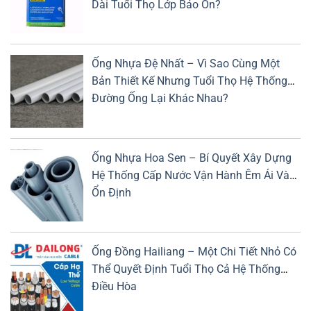
Dài Tuổi Thọ Lớp Bảo Ôn?
Ống Nhựa Đệ Nhất – Vì Sao Cùng Một
Bản Thiết Kế Nhưng Tuổi Thọ Hệ Thống
Đường Ống Lại Khác Nhau?
Ống Nhựa Hoa Sen – Bí Quyết Xây Dựng
Hệ Thống Cấp Nước Vận Hành Êm Ái Và
Ổn Định
Ống Đồng Hailiang – Một Chi Tiết Nhỏ Có
Thể Quyết Định Tuổi Thọ Cả Hệ Thống
Điều Hòa