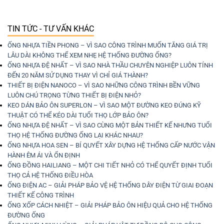
TIN TỨC - TƯ VẤN KHÁC
ỐNG NHỰA TIỀN PHONG – VÌ SAO CÔNG TRÌNH MUỐN TĂNG GIÁ TRỊ
LÂU DÀI KHÔNG THỂ XEM NHẸ HỆ THỐNG ĐƯỜNG ỐNG?
ỐNG NHỰA ĐỆ NHẤT – VÌ SAO NHÀ THẦU CHUYÊN NGHIỆP LUÔN TÍNH
ĐẾN 20 NĂM SỬ DỤNG THAY VÌ CHỈ GIÁ THÀNH?
THIẾT BỊ ĐIỆN NANOCO – VÌ SAO NHỮNG CÔNG TRÌNH BỀN VỮNG
LUÔN CHÚ TRỌNG TỪNG THIẾT BỊ ĐIỆN NHỎ?
KEO DÁN BẢO ÔN SUPERLON – VÌ SAO MỘT ĐƯỜNG KEO ĐÚNG KỸ
THUẬT CÓ THỂ KÉO DÀI TUỔI THỌ LỚP BẢO ÔN?
ỐNG NHỰA ĐỆ NHẤT – VÌ SAO CÙNG MỘT BẢN THIẾT KẾ NHƯNG TUỔI
THỌ HỆ THỐNG ĐƯỜNG ỐNG LẠI KHÁC NHAU?
ỐNG NHỰA HOA SEN – BÍ QUYẾT XÂY DỰNG HỆ THỐNG CẤP NƯỚC VẬN
HÀNH ÊM ÁI VÀ ỔN ĐỊNH
ỐNG ĐỒNG HAILIANG – MỘT CHI TIẾT NHỎ CÓ THỂ QUYẾT ĐỊNH TUỔI
THỌ CẢ HỆ THỐNG ĐIỀU HÒA
ỐNG ĐIỆN AC – GIẢI PHÁP BẢO VỆ HỆ THỐNG DÂY ĐIỆN TỪ GIAI ĐOẠN
THIẾT KẾ CÔNG TRÌNH
ỐNG XỐP CÁCH NHIỆT – GIẢI PHÁP BẢO ÔN HIỆU QUẢ CHO HỆ THỐNG
ĐƯỜNG ỐNG