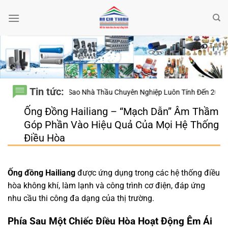
Bỏ
qua
nội
dung
Tin tức:
t – Vì Sao Nhà Thầu Chuyên Nghiệp Luôn Tính Đến 20 Năm Sử Dụng Tha
Ống Đồng Hailiang – “Mạch Dẫn” Âm Thầm
Góp Phần Vào Hiệu Quả Của Mọi Hệ Thống
Điều Hòa
Ống đồng Hailiang
được ứng dụng trong các hệ thống điều
hòa không khí, làm lạnh và công trình cơ điện, đáp ứng
nhu cầu thi công đa dạng của thị trường.
Phía Sau Một Chiếc Điều Hòa Hoạt Động Êm Ái