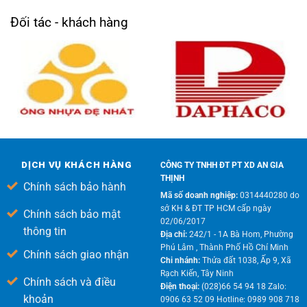
Đối tác - khách hàng
DỊCH VỤ KHÁCH HÀNG
CÔNG TY TNHH ĐT PT XD AN GIA
THỊNH
Chính sách bảo hành
Mã số doanh nghiệp:
0314440280 do
sở KH & ĐT TP HCM cấp ngày
Chính sách bảo mật
02/06/2017
thông tin
Địa chỉ:
242/1 - 1A Bà Hom, Phường
Phú Lâm , Thành Phố Hồ Chí Minh
Chính sách giao nhận
Chi nhánh:
Thửa đất 1038, Ấp 9, Xã
Rạch Kiến, Tây Ninh
Chính sách và điều
Điện thoại:
(028)66 54 94 18 Zalo:
khoản
0906 63 52 09 Hotline: 0989 908 718