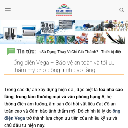
Bỏ
qua
nội
dung
Tin tức:
Đến 20 Năm Sử Dụng Thay Vì Chỉ Giá Thành?
Thiết bị điện Nanoco – Vì 
Ống điện Vega – Bảo vệ an toàn và tối ưu
thẩm mỹ cho công trình cao tầng
Trong các dự án xây dựng hiện đại, đặc biệt là
tòa nhà cao
tầng, trung tâm thương mại và văn phòng hạng A
, hệ
thống điện âm tường, âm sàn đòi hỏi vật liệu đạt độ an
toàn cao và đảm bảo tính thẩm mỹ. Đó chính là lý do
ống
điện Vega
trở thành lựa chọn ưu tiên của nhiều kỹ sư và
chủ đầu tư hiện nay.