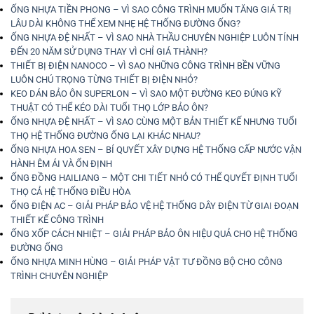
ỐNG NHỰA TIỀN PHONG – VÌ SAO CÔNG TRÌNH MUỐN TĂNG GIÁ TRỊ
LÂU DÀI KHÔNG THỂ XEM NHẸ HỆ THỐNG ĐƯỜNG ỐNG?
ỐNG NHỰA ĐỆ NHẤT – VÌ SAO NHÀ THẦU CHUYÊN NGHIỆP LUÔN TÍNH
ĐẾN 20 NĂM SỬ DỤNG THAY VÌ CHỈ GIÁ THÀNH?
THIẾT BỊ ĐIỆN NANOCO – VÌ SAO NHỮNG CÔNG TRÌNH BỀN VỮNG
LUÔN CHÚ TRỌNG TỪNG THIẾT BỊ ĐIỆN NHỎ?
KEO DÁN BẢO ÔN SUPERLON – VÌ SAO MỘT ĐƯỜNG KEO ĐÚNG KỸ
THUẬT CÓ THỂ KÉO DÀI TUỔI THỌ LỚP BẢO ÔN?
ỐNG NHỰA ĐỆ NHẤT – VÌ SAO CÙNG MỘT BẢN THIẾT KẾ NHƯNG TUỔI
THỌ HỆ THỐNG ĐƯỜNG ỐNG LẠI KHÁC NHAU?
ỐNG NHỰA HOA SEN – BÍ QUYẾT XÂY DỰNG HỆ THỐNG CẤP NƯỚC VẬN
HÀNH ÊM ÁI VÀ ỔN ĐỊNH
ỐNG ĐỒNG HAILIANG – MỘT CHI TIẾT NHỎ CÓ THỂ QUYẾT ĐỊNH TUỔI
THỌ CẢ HỆ THỐNG ĐIỀU HÒA
ỐNG ĐIỆN AC – GIẢI PHÁP BẢO VỆ HỆ THỐNG DÂY ĐIỆN TỪ GIAI ĐOẠN
THIẾT KẾ CÔNG TRÌNH
ỐNG XỐP CÁCH NHIỆT – GIẢI PHÁP BẢO ÔN HIỆU QUẢ CHO HỆ THỐNG
ĐƯỜNG ỐNG
ỐNG NHỰA MINH HÙNG – GIẢI PHÁP VẬT TƯ ĐỒNG BỘ CHO CÔNG
TRÌNH CHUYÊN NGHIỆP