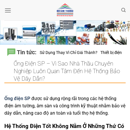
Bỏ
qua
nội
dung
Tin tức:
20 Năm Sử Dụng Thay Vì Chỉ Giá Thành?
Thiết bị điện Nanoco – Vì sao n
Ống Điện SP – Vì Sao Nhà Thầu Chuyên
Nghiệp Luôn Quan Tâm Đến Hệ Thống Bảo
Vệ Dây Dẫn?
Ống điện SP
được sử dụng rộng rãi trong các hệ thống
điện âm tường, âm sàn và công trình kỹ thuật nhằm bảo vệ
dây dẫn, nâng cao độ an toàn và tuổi thọ hệ thống.
Hệ Thống Điện Tốt Không Nằm Ở Những Thứ Có