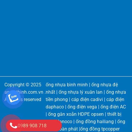
Copyright © 2025
ống nhựa bình minh
|
ống nhựa đệ
angiathinh.com.vn
.
nhất
|
ống nhựa lý xuân lan
|
ống nhựa
All rights reserved
tiền phong
|
cáp điện cadivi
|
cáp điện
daphaco
|
ống điện vega
|
ống điện AC
|
ống gân xoắn HDPE opsen
|
thiết bị
điện Nanoco
|
ống đồng hailiang
|
ống
0989 908 718
đồng toàn phát
|
ống đồng tpcopper