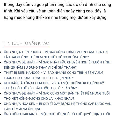
thống dây dẫn và góp phần nâng cao độ ổn định cho công
trình. Khi yêu cầu về an toàn điện ngày càng cao, đây là
hạng mục không thể xem nhẹ trong mọi dự án xây dựng.
TIN TỨC - TƯ VẤN KHÁC
ỐNG NHỰA TIỀN PHONG – VÌ SAO CÔNG TRÌNH MUỐN TĂNG GIÁ TRỊ
LÂU DÀI KHÔNG THỂ XEM NHẸ HỆ THỐNG ĐƯỜNG ỐNG?
ỐNG NHỰA ĐỆ NHẤT – VÌ SAO NHÀ THẦU CHUYÊN NGHIỆP LUÔN TÍNH
ĐẾN 20 NĂM SỬ DỤNG THAY VÌ CHỈ GIÁ THÀNH?
THIẾT BỊ ĐIỆN NANOCO – VÌ SAO NHỮNG CÔNG TRÌNH BỀN VỮNG
LUÔN CHÚ TRỌNG TỪNG THIẾT BỊ ĐIỆN NHỎ?
KEO DÁN BẢO ÔN SUPERLON – VÌ SAO MỘT ĐƯỜNG KEO ĐÚNG KỸ
THUẬT CÓ THỂ KÉO DÀI TUỔI THỌ LỚP BẢO ÔN?
ỐNG NHỰA ĐỆ NHẤT – VÌ SAO CÙNG MỘT BẢN THIẾT KẾ NHƯNG TUỔI
THỌ HỆ THỐNG ĐƯỜNG ỐNG LẠI KHÁC NHAU?
ỐNG NHỰA HOA SEN – BÍ QUYẾT XÂY DỰNG HỆ THỐNG CẤP NƯỚC VẬN
HÀNH ÊM ÁI VÀ ỔN ĐỊNH
ỐNG ĐỒNG HAILIANG – MỘT CHI TIẾT NHỎ CÓ THỂ QUYẾT ĐỊNH TUỔI