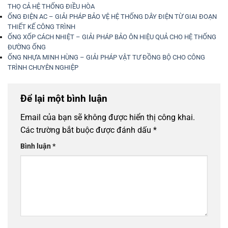
THỌ CẢ HỆ THỐNG ĐIỀU HÒA
ỐNG ĐIỆN AC – GIẢI PHÁP BẢO VỆ HỆ THỐNG DÂY ĐIỆN TỪ GIAI ĐOẠN
THIẾT KẾ CÔNG TRÌNH
ỐNG XỐP CÁCH NHIỆT – GIẢI PHÁP BẢO ÔN HIỆU QUẢ CHO HỆ THỐNG
ĐƯỜNG ỐNG
ỐNG NHỰA MINH HÙNG – GIẢI PHÁP VẬT TƯ ĐỒNG BỘ CHO CÔNG
TRÌNH CHUYÊN NGHIỆP
Để lại một bình luận
Email của bạn sẽ không được hiển thị công khai.
Các trường bắt buộc được đánh dấu
*
Bình luận
*