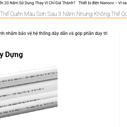
 Chỉ Giá Thành?
Thiết bị điện Nanoco – Vì sao những công trình bền vữn
ó Thể Quên Màu Sơn Sau 3 Năm Nhưng Không Thể Q
nh nhằm bảo vệ hệ thống dây dẫn và góp phần duy trì
y
Dựng