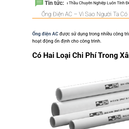
Tin tức:
Vì Sao Nhà Thầu Chuyên Nghiệp Luôn Tính Đến 20 Năm Sử Dụng Thay Vì
Ống Điện AC – Vì Sao Người Ta C
Ống điện AC
được sử dụng trong nhiều công trì
hoạt động ổn định cho công trình.
Có Hai Loại Chi Phí
Trong
X
â