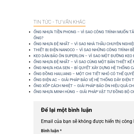
TIN TỨC - TƯ VẤN KHÁC
ỐNG NHỰA TIỀN PHONG – VÌ SAO CÔNG TRÌNH MUỐN TĂ
ỐNG?
ỐNG NHỰA ĐỆ NHẤT – VÌ SAO NHÀ THẦU CHUYÊN NGHIỆP
THIẾT BỊ ĐIỆN NANOCO – VÌ SAO NHỮNG CÔNG TRÌNH B
KEO DÁN BẢO ÔN SUPERLON – VÌ SAO MỘT ĐƯỜNG KEO Đ
ỐNG NHỰA ĐỆ NHẤT – VÌ SAO CÙNG MỘT BẢN THIẾT KẾ
ỐNG NHỰA HOA SEN – BÍ QUYẾT XÂY DỰNG HỆ THỐNG C
ỐNG ĐỒNG HAILIANG – MỘT CHI TIẾT NHỎ CÓ THỂ QUYẾ
ỐNG ĐIỆN AC – GIẢI PHÁP BẢO VỆ HỆ THỐNG DÂY ĐIỆN 
ỐNG XỐP CÁCH NHIỆT – GIẢI PHÁP BẢO ÔN HIỆU QUẢ 
ỐNG NHỰA MINH HÙNG – GIẢI PHÁP VẬT TƯ ĐỒNG BỘ 
Để lại một bình luận
Email của bạn sẽ không được hiển thị công 
Bình luận
*