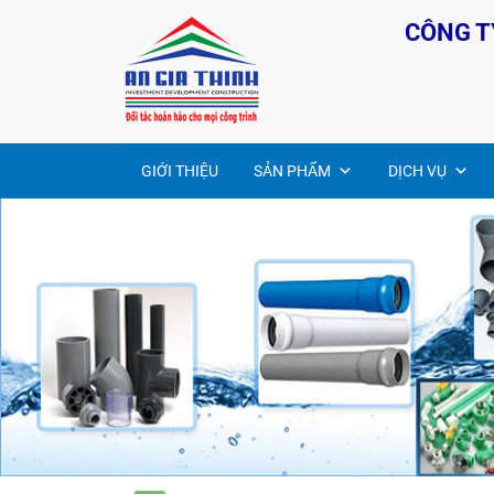
Bỏ
CÔNG T
qua
nội
dung
GIỚI THIỆU
SẢN PHẨM
DỊCH VỤ