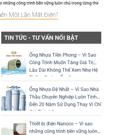
g luôn chú trọng từng thiết bị điện nhỏ?
Keo Dán Bảo Ôn Superlon – Vì 
uên Một Lần Mất Điện?
TIN TỨC - TƯ VẤN NỔI BẬT
Ống Nhựa Tiền Phong – Vì Sao
Công Trình Muốn Tăng Giá Trị
Lâu Dài Không Thể Xem Nhẹ Hệ
Thống Đường Ống?
Ống Nhựa Đệ Nhất – Vì Sao Nhà
Thầu Chuyên Nghiệp Luôn Tính
Đến 20 Năm Sử Dụng Thay Vì Chỉ
Giá Thành?
Thiết bị điện Nanoco – Vì sao
những công trình bền vững luôn