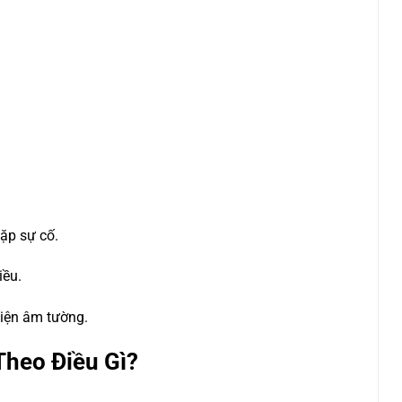
gặp sự cố.
iều.
điện âm tường.
Theo Điều Gì?