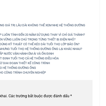
NG GIÁ TRỊ LÂU DÀI KHÔNG THỂ XEM NHẸ HỆ THỐNG ĐƯỜNG
 LUÔN TÍNH ĐẾN 20 NĂM SỬ DỤNG THAY VÌ CHỈ GIÁ THÀNH?
ỀN VỮNG LUÔN CHÚ TRỌNG TỪNG THIẾT BỊ ĐIỆN NHỎ?
ÚNG KỸ THUẬT CÓ THỂ KÉO DÀI TUỔI THỌ LỚP BẢO ÔN?
 NHƯNG TUỔI THỌ HỆ THỐNG ĐƯỜNG ỐNG LẠI KHÁC NHAU?
ẤP NƯỚC VẬN HÀNH ÊM ÁI VÀ ỔN ĐỊNH
T ĐỊNH TUỔI THỌ CẢ HỆ THỐNG ĐIỀU HÒA
TỪ GIAI ĐOẠN THIẾT KẾ CÔNG TRÌNH
CHO HỆ THỐNG ĐƯỜNG ỐNG
CHO CÔNG TRÌNH CHUYÊN NGHIỆP
khai.
Các trường bắt buộc được đánh dấu
*