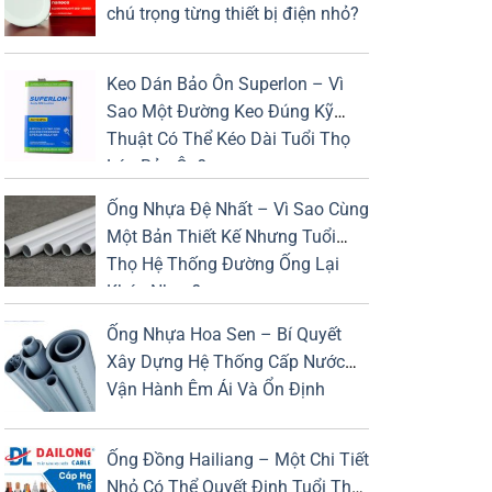
chú trọng từng thiết bị điện nhỏ?
Keo Dán Bảo Ôn Superlon – Vì
Sao Một Đường Keo Đúng Kỹ
Thuật Có Thể Kéo Dài Tuổi Thọ
Lớp Bảo Ôn?
Ống Nhựa Đệ Nhất – Vì Sao Cùng
Một Bản Thiết Kế Nhưng Tuổi
Thọ Hệ Thống Đường Ống Lại
Khác Nhau?
Ống Nhựa Hoa Sen – Bí Quyết
Xây Dựng Hệ Thống Cấp Nước
Vận Hành Êm Ái Và Ổn Định
Ống Đồng Hailiang – Một Chi Tiết
Nhỏ Có Thể Quyết Định Tuổi Thọ