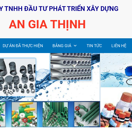
Y TNHH ĐẦU TƯ PHÁT TRIỂN XÂY DỰNG
AN GIA THỊNH
DỰ ÁN ĐÃ THỰC HIỆN
BẢNG GIÁ
TIN TỨC
LIÊN HỆ