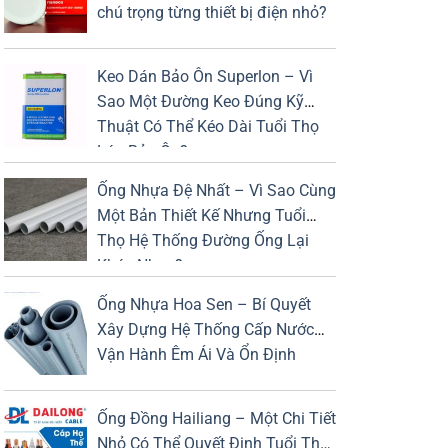
chú trọng từng thiết bị điện nhỏ?
Keo Dán Bảo Ôn Superlon – Vì
Sao Một Đường Keo Đúng Kỹ
Thuật Có Thể Kéo Dài Tuổi Thọ
Lớp Bảo Ôn?
Ống Nhựa Đệ Nhất – Vì Sao Cùng
Một Bản Thiết Kế Nhưng Tuổi
Thọ Hệ Thống Đường Ống Lại
Khác Nhau?
Ống Nhựa Hoa Sen – Bí Quyết
Xây Dựng Hệ Thống Cấp Nước
Vận Hành Êm Ái Và Ổn Định
Ống Đồng Hailiang – Một Chi Tiết
Nhỏ Có Thể Quyết Định Tuổi Thọ