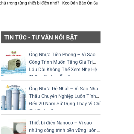
hỏ?
Keo Dán Bảo Ôn Superlon – Vì Sao Một Đường Keo Đúng Kỹ Thuật C
TIN TỨC - TƯ VẤN NỔI BẬT
Ống Nhựa Tiền Phong – Vì Sao
Công Trình Muốn Tăng Giá Trị
Lâu Dài Không Thể Xem Nhẹ Hệ
Thống Đường Ống?
Ống Nhựa Đệ Nhất – Vì Sao Nhà
Thầu Chuyên Nghiệp Luôn Tính
Đến 20 Năm Sử Dụng Thay Vì Chỉ
Giá Thành?
Thiết bị điện Nanoco – Vì sao
những công trình bền vững luôn