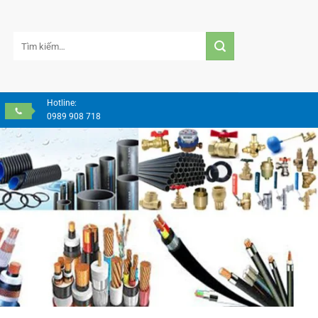
Tìm
kiếm:
Hotline:
0989 908 718