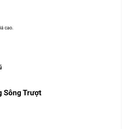
iá cao.
ũ
 Sông Trượt