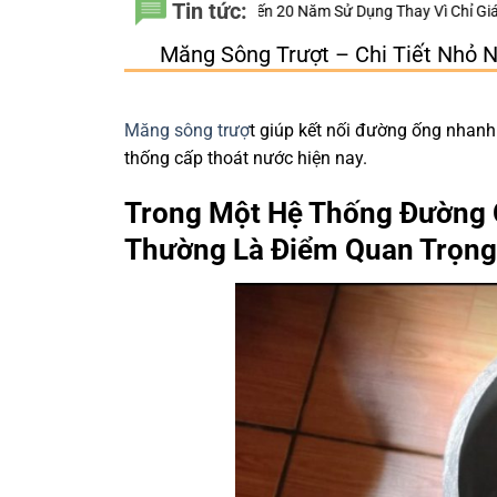
Tin tức:
n Tính Đến 20 Năm Sử Dụng Thay Vì Chỉ Giá Thành?
Thiết bị điện Nano
Măng Sông Trượt – Chi Tiết Nhỏ 
Măng sông trượ
t giúp kết nối đường ống nhanh
thống cấp thoát nước hiện nay.
Trong Một Hệ Thống Đường Ố
Thường Là Điểm Quan Trọng