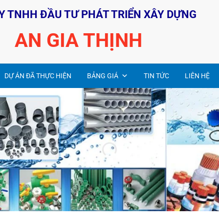
Y TNHH ĐẦU TƯ PHÁT TRIỂN XÂY DỰNG
AN GIA THỊNH
DỰ ÁN ĐÃ THỰC HIỆN
BẢNG GIÁ
TIN TỨC
LIÊN HỆ