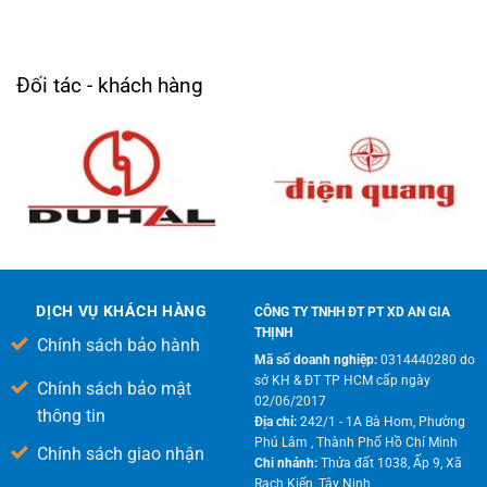
Đối tác - khách hàng
DỊCH VỤ KHÁCH HÀNG
CÔNG TY TNHH ĐT PT XD AN GIA
THỊNH
Chính sách bảo hành
Mã số doanh nghiệp:
0314440280 do
sở KH & ĐT TP HCM cấp ngày
Chính sách bảo mật
02/06/2017
thông tin
Địa chỉ:
242/1 - 1A Bà Hom, Phường
Phú Lâm , Thành Phố Hồ Chí Minh
Chính sách giao nhận
Chi nhánh:
Thửa đất 1038, Ấp 9, Xã
Rạch Kiến, Tây Ninh