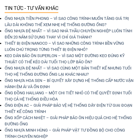
TIN TỨC - TƯ VẤN KHÁC
ỐNG NHỰA TIỀN PHONG – VÌ SAO CÔNG TRÌNH MUỐN TĂNG GIÁ TRỊ
LÂU DÀI KHÔNG THỂ XEM NHẸ HỆ THỐNG ĐƯỜNG ỐNG?
ỐNG NHỰA ĐỆ NHẤT – VÌ SAO NHÀ THẦU CHUYÊN NGHIỆP LUÔN TÍNH
ĐẾN 20 NĂM SỬ DỤNG THAY VÌ CHỈ GIÁ THÀNH?
THIẾT BỊ ĐIỆN NANOCO – VÌ SAO NHỮNG CÔNG TRÌNH BỀN VỮNG
LUÔN CHÚ TRỌNG TỪNG THIẾT BỊ ĐIỆN NHỎ?
KEO DÁN BẢO ÔN SUPERLON – VÌ SAO MỘT ĐƯỜNG KEO ĐÚNG KỸ
THUẬT CÓ THỂ KÉO DÀI TUỔI THỌ LỚP BẢO ÔN?
ỐNG NHỰA ĐỆ NHẤT – VÌ SAO CÙNG MỘT BẢN THIẾT KẾ NHƯNG TUỔI
THỌ HỆ THỐNG ĐƯỜNG ỐNG LẠI KHÁC NHAU?
ỐNG NHỰA HOA SEN – BÍ QUYẾT XÂY DỰNG HỆ THỐNG CẤP NƯỚC VẬN
HÀNH ÊM ÁI VÀ ỔN ĐỊNH
ỐNG ĐỒNG HAILIANG – MỘT CHI TIẾT NHỎ CÓ THỂ QUYẾT ĐỊNH TUỔI
THỌ CẢ HỆ THỐNG ĐIỀU HÒA
ỐNG ĐIỆN AC – GIẢI PHÁP BẢO VỆ HỆ THỐNG DÂY ĐIỆN TỪ GIAI ĐOẠN
THIẾT KẾ CÔNG TRÌNH
ỐNG XỐP CÁCH NHIỆT – GIẢI PHÁP BẢO ÔN HIỆU QUẢ CHO HỆ THỐNG
ĐƯỜNG ỐNG
ỐNG NHỰA MINH HÙNG – GIẢI PHÁP VẬT TƯ ĐỒNG BỘ CHO CÔNG
TRÌNH CHUYÊN NGHIỆP